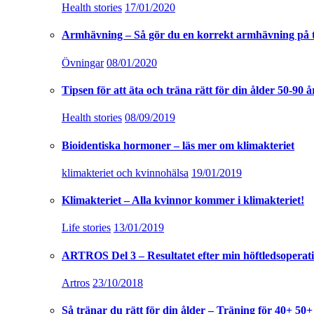
Health stories
17/01/2020
Armhävning – Så gör du en korrekt armhävning på 
Övningar
08/01/2020
Tipsen för att äta och träna rätt för din ålder 50-90 å
Health stories
08/09/2019
Bioidentiska hormoner – läs mer om klimakteriet
klimakteriet och kvinnohälsa
19/01/2019
Klimakteriet – Alla kvinnor kommer i klimakteriet!
Life stories
13/01/2019
ARTROS Del 3 – Resultatet efter min höftledsoperat
Artros
23/10/2018
Så tränar du rätt för din ålder – Träning för 40+ 50+