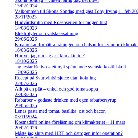
Sköna Söndag – vilken härlig dag det blev!
15/02/2024
Välkommen till Sköna Söndag med gäst Tony Irving 11 feb 20
28/11/2023
Hudvårdsrutin med Rosenserien för mogen hud
14/08/2023
Elektrolyter och vätskeersättning
29/06/2026
Kreatin kan förbättra träningen och hälsan för kvinnor i klimakt
16/03/2026
Hur vet jag om jag är i klimakteriet?
18/10/2025
Jag testar Relivo – ett nytt spännande svenskt kosttillskott
17/09/2025
Recept på Svartvinbärsjuice utan kokning
22/07/2026
Allt på en plåt – enkel och god tomatsoppa
23/08/2025
Rabarber – godaste drinken med egen rabarbersyrup
29/05/2025
Lenas pasta med tomat, basilika, ost och bacon
03/11/2024
Kostnadsfri online-föreläsning om klimakteriet – 11 mars
20/02/2026
Måste jag sluta med HRT och östrogen inför operation?