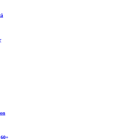
tå
r
ion
 60+