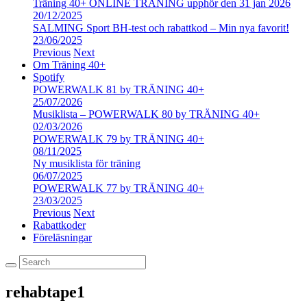
Träning 40+ ONLINE TRÄNING upphör den 31 jan 2026
20/12/2025
SALMING Sport BH-test och rabattkod – Min nya favorit!
23/06/2025
Previous
Next
Om Träning 40+
Spotify
POWERWALK 81 by TRÄNING 40+
25/07/2026
Musiklista – POWERWALK 80 by TRÄNING 40+
02/03/2026
POWERWALK 79 by TRÄNING 40+
08/11/2025
Ny musiklista för träning
06/07/2025
POWERWALK 77 by TRÄNING 40+
23/03/2025
Previous
Next
Rabattkoder
Föreläsningar
rehabtape1