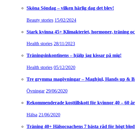
Sköna Söndag – vilken härlig dag det blev!
Beauty stories
15/02/2024
Stark kvinna 45+ Klimakteriet, hormoner, träning oc
Health stories
28/11/2023
Träningsinkontinens – hjälp jag kissar på mig!
Health stories
05/12/2020
Tre grymma magövningar – Maghjul, Hands up & B
Övningar
29/06/2020
Rekommenderade kosttillskott för kvinnor 40 – 60 år
Hälsa
21/06/2020
Träning 40+ Hälsocoachens 7 bästa råd för högt blod