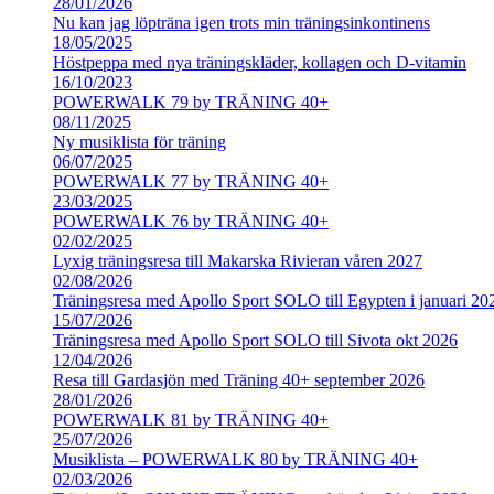
28/01/2026
Nu kan jag löpträna igen trots min träningsinkontinens
18/05/2025
Höstpeppa med nya träningskläder, kollagen och D-vitamin
16/10/2023
POWERWALK 79 by TRÄNING 40+
08/11/2025
Ny musiklista för träning
06/07/2025
POWERWALK 77 by TRÄNING 40+
23/03/2025
POWERWALK 76 by TRÄNING 40+
02/02/2025
Lyxig träningsresa till Makarska Rivieran våren 2027
02/08/2026
Träningsresa med Apollo Sport SOLO till Egypten i januari 20
15/07/2026
Träningsresa med Apollo Sport SOLO till Sivota okt 2026
12/04/2026
Resa till Gardasjön med Träning 40+ september 2026
28/01/2026
POWERWALK 81 by TRÄNING 40+
25/07/2026
Musiklista – POWERWALK 80 by TRÄNING 40+
02/03/2026