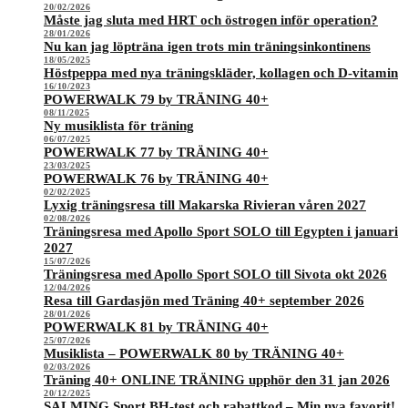
20/02/2026
Måste jag sluta med HRT och östrogen inför operation?
28/01/2026
Nu kan jag löpträna igen trots min träningsinkontinens
18/05/2025
Höstpeppa med nya träningskläder, kollagen och D-vitamin
16/10/2023
POWERWALK 79 by TRÄNING 40+
08/11/2025
Ny musiklista för träning
06/07/2025
POWERWALK 77 by TRÄNING 40+
23/03/2025
POWERWALK 76 by TRÄNING 40+
02/02/2025
Lyxig träningsresa till Makarska Rivieran våren 2027
02/08/2026
Träningsresa med Apollo Sport SOLO till Egypten i januari
2027
15/07/2026
Träningsresa med Apollo Sport SOLO till Sivota okt 2026
12/04/2026
Resa till Gardasjön med Träning 40+ september 2026
28/01/2026
POWERWALK 81 by TRÄNING 40+
25/07/2026
Musiklista – POWERWALK 80 by TRÄNING 40+
02/03/2026
Träning 40+ ONLINE TRÄNING upphör den 31 jan 2026
20/12/2025
SALMING Sport BH-test och rabattkod – Min nya favorit!