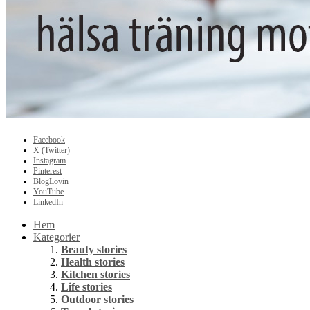
Facebook
X (Twitter)
Instagram
Pinterest
BlogLovin
YouTube
LinkedIn
Hem
Kategorier
Beauty stories
Health stories
Kitchen stories
Life stories
Outdoor stories