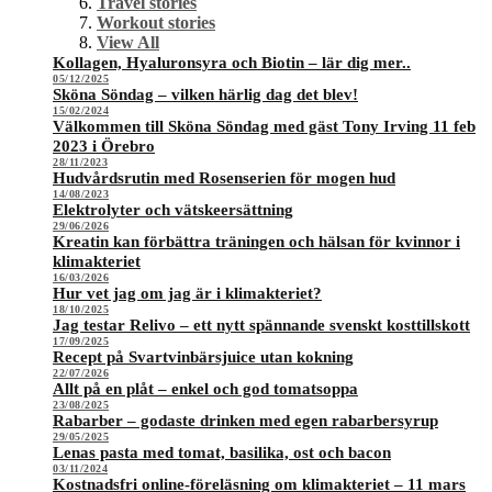
Travel stories
Workout stories
View All
Kollagen, Hyaluronsyra och Biotin – lär dig mer..
05/12/2025
Sköna Söndag – vilken härlig dag det blev!
15/02/2024
Välkommen till Sköna Söndag med gäst Tony Irving 11 feb
2023 i Örebro
28/11/2023
Hudvårdsrutin med Rosenserien för mogen hud
14/08/2023
Elektrolyter och vätskeersättning
29/06/2026
Kreatin kan förbättra träningen och hälsan för kvinnor i
klimakteriet
16/03/2026
Hur vet jag om jag är i klimakteriet?
18/10/2025
Jag testar Relivo – ett nytt spännande svenskt kosttillskott
17/09/2025
Recept på Svartvinbärsjuice utan kokning
22/07/2026
Allt på en plåt – enkel och god tomatsoppa
23/08/2025
Rabarber – godaste drinken med egen rabarbersyrup
29/05/2025
Lenas pasta med tomat, basilika, ost och bacon
03/11/2024
Kostnadsfri online-föreläsning om klimakteriet – 11 mars