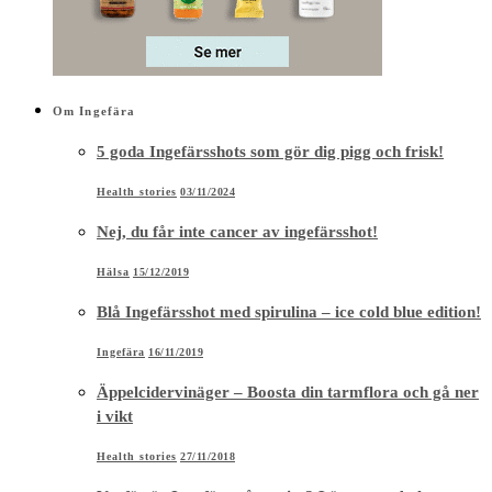
Om Ingefära
5 goda Ingefärsshots som gör dig pigg och frisk!
Health stories
03/11/2024
Nej, du får inte cancer av ingefärsshot!
Hälsa
15/12/2019
Blå Ingefärsshot med spirulina – ice cold blue edition!
Ingefära
16/11/2019
Äppelcidervinäger – Boosta din tarmflora och gå ner
i vikt
Health stories
27/11/2018