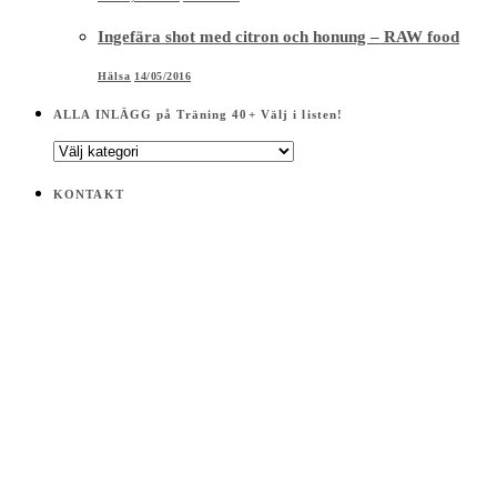
Ingefära shot med citron och honung – RAW food
Hälsa
14/05/2016
ALLA INLÄGG på Träning 40+ Välj i listen!
ALLA
INLÄGG
på
KONTAKT
Träning
40+
Välj
i
listen!