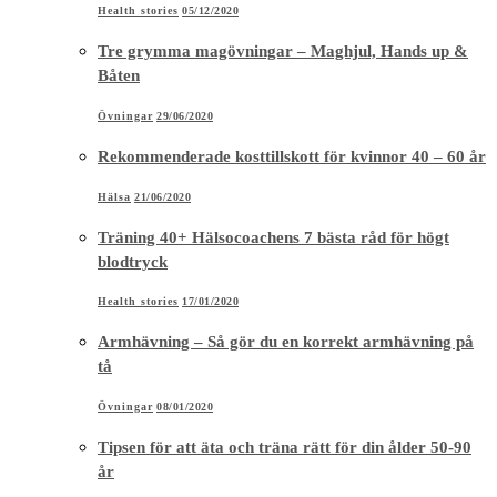
Health stories
05/12/2020
Tre grymma magövningar – Maghjul, Hands up &
Båten
Övningar
29/06/2020
Rekommenderade kosttillskott för kvinnor 40 – 60 år
Hälsa
21/06/2020
Träning 40+ Hälsocoachens 7 bästa råd för högt
blodtryck
Health stories
17/01/2020
Armhävning – Så gör du en korrekt armhävning på
tå
Övningar
08/01/2020
Tipsen för att äta och träna rätt för din ålder 50-90
år