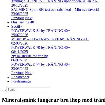
Träning 40+ ONLINE TRÄNING upphör den 31 jan 2026
20/12/2025
SALMING Sport BH-test och rabattkod – Min nya favorit!
23/06/2025
Previous
Next
Om Träning 40+
Spotify
POWERWALK 81 by TRÄNING 40+
25/07/2026
Musiklista – POWERWALK 80 by TRÄNING 40+
02/03/2026
POWERWALK 79 by TRÄNING 40+
08/11/2025
Ny musiklista för träning
06/07/2025
POWERWALK 77 by TRÄNING 40+
23/03/2025
Previous
Next
Rabattkoder
Föreläsningar
Mineralsmink fungerar bra ihop med trän