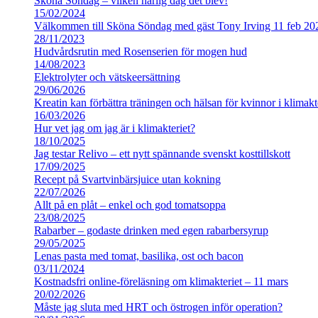
Sköna Söndag – vilken härlig dag det blev!
15/02/2024
Välkommen till Sköna Söndag med gäst Tony Irving 11 feb 20
28/11/2023
Hudvårdsrutin med Rosenserien för mogen hud
14/08/2023
Elektrolyter och vätskeersättning
29/06/2026
Kreatin kan förbättra träningen och hälsan för kvinnor i klimakt
16/03/2026
Hur vet jag om jag är i klimakteriet?
18/10/2025
Jag testar Relivo – ett nytt spännande svenskt kosttillskott
17/09/2025
Recept på Svartvinbärsjuice utan kokning
22/07/2026
Allt på en plåt – enkel och god tomatsoppa
23/08/2025
Rabarber – godaste drinken med egen rabarbersyrup
29/05/2025
Lenas pasta med tomat, basilika, ost och bacon
03/11/2024
Kostnadsfri online-föreläsning om klimakteriet – 11 mars
20/02/2026
Måste jag sluta med HRT och östrogen inför operation?