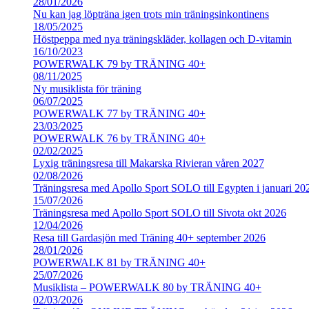
28/01/2026
Nu kan jag löpträna igen trots min träningsinkontinens
18/05/2025
Höstpeppa med nya träningskläder, kollagen och D-vitamin
16/10/2023
POWERWALK 79 by TRÄNING 40+
08/11/2025
Ny musiklista för träning
06/07/2025
POWERWALK 77 by TRÄNING 40+
23/03/2025
POWERWALK 76 by TRÄNING 40+
02/02/2025
Lyxig träningsresa till Makarska Rivieran våren 2027
02/08/2026
Träningsresa med Apollo Sport SOLO till Egypten i januari 20
15/07/2026
Träningsresa med Apollo Sport SOLO till Sivota okt 2026
12/04/2026
Resa till Gardasjön med Träning 40+ september 2026
28/01/2026
POWERWALK 81 by TRÄNING 40+
25/07/2026
Musiklista – POWERWALK 80 by TRÄNING 40+
02/03/2026