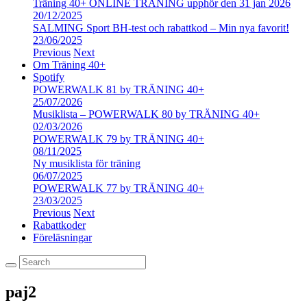
Träning 40+ ONLINE TRÄNING upphör den 31 jan 2026
20/12/2025
SALMING Sport BH-test och rabattkod – Min nya favorit!
23/06/2025
Previous
Next
Om Träning 40+
Spotify
POWERWALK 81 by TRÄNING 40+
25/07/2026
Musiklista – POWERWALK 80 by TRÄNING 40+
02/03/2026
POWERWALK 79 by TRÄNING 40+
08/11/2025
Ny musiklista för träning
06/07/2025
POWERWALK 77 by TRÄNING 40+
23/03/2025
Previous
Next
Rabattkoder
Föreläsningar
paj2