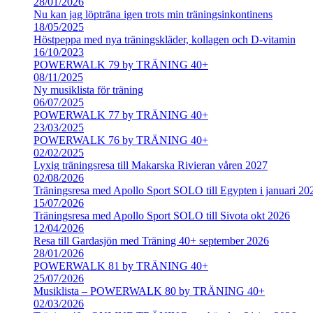
28/01/2026
Nu kan jag löpträna igen trots min träningsinkontinens
18/05/2025
Höstpeppa med nya träningskläder, kollagen och D-vitamin
16/10/2023
POWERWALK 79 by TRÄNING 40+
08/11/2025
Ny musiklista för träning
06/07/2025
POWERWALK 77 by TRÄNING 40+
23/03/2025
POWERWALK 76 by TRÄNING 40+
02/02/2025
Lyxig träningsresa till Makarska Rivieran våren 2027
02/08/2026
Träningsresa med Apollo Sport SOLO till Egypten i januari 20
15/07/2026
Träningsresa med Apollo Sport SOLO till Sivota okt 2026
12/04/2026
Resa till Gardasjön med Träning 40+ september 2026
28/01/2026
POWERWALK 81 by TRÄNING 40+
25/07/2026
Musiklista – POWERWALK 80 by TRÄNING 40+
02/03/2026