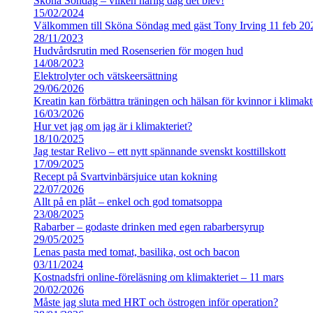
Sköna Söndag – vilken härlig dag det blev!
15/02/2024
Välkommen till Sköna Söndag med gäst Tony Irving 11 feb 20
28/11/2023
Hudvårdsrutin med Rosenserien för mogen hud
14/08/2023
Elektrolyter och vätskeersättning
29/06/2026
Kreatin kan förbättra träningen och hälsan för kvinnor i klimakt
16/03/2026
Hur vet jag om jag är i klimakteriet?
18/10/2025
Jag testar Relivo – ett nytt spännande svenskt kosttillskott
17/09/2025
Recept på Svartvinbärsjuice utan kokning
22/07/2026
Allt på en plåt – enkel och god tomatsoppa
23/08/2025
Rabarber – godaste drinken med egen rabarbersyrup
29/05/2025
Lenas pasta med tomat, basilika, ost och bacon
03/11/2024
Kostnadsfri online-föreläsning om klimakteriet – 11 mars
20/02/2026
Måste jag sluta med HRT och östrogen inför operation?