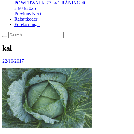
POWERWALK 77 by TRÄNING 40+
23/03/2025
Previous
Next
Rabattkoder
Föreläsningar
kal
22/10/2017