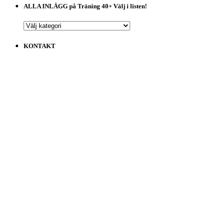
ALLA INLÄGG på Träning 40+ Välj i listen!
ALLA
INLÄGG
på
KONTAKT
Träning
40+
Välj
i
listen!