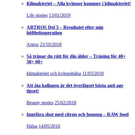
Klimakteriet – Alla kvinnor kommer i klimakteriet!
Life stories
13/01/2019
ARTROS Del 3 – Resultatet efter min
höftledsoperation
Artros
23/10/2018
Så tränar du rätt för din ålder – Träning för 40+
50+ 60+
klimakteriet och kvinnohälsa
11/03/2018
Att äta kollagen är det överlägset bästa anti age
tipset!
Beauty stories
25/02/2018
Ingefära shot med citron och honung – RAW food
Hälsa
14/05/2016