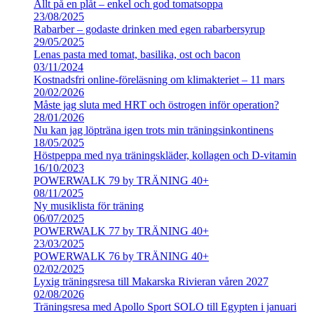
Allt på en plåt – enkel och god tomatsoppa
23/08/2025
Rabarber – godaste drinken med egen rabarbersyrup
29/05/2025
Lenas pasta med tomat, basilika, ost och bacon
03/11/2024
Kostnadsfri online-föreläsning om klimakteriet – 11 mars
20/02/2026
Måste jag sluta med HRT och östrogen inför operation?
28/01/2026
Nu kan jag löpträna igen trots min träningsinkontinens
18/05/2025
Höstpeppa med nya träningskläder, kollagen och D-vitamin
16/10/2023
POWERWALK 79 by TRÄNING 40+
08/11/2025
Ny musiklista för träning
06/07/2025
POWERWALK 77 by TRÄNING 40+
23/03/2025
POWERWALK 76 by TRÄNING 40+
02/02/2025
Lyxig träningsresa till Makarska Rivieran våren 2027
02/08/2026
Träningsresa med Apollo Sport SOLO till Egypten i januari