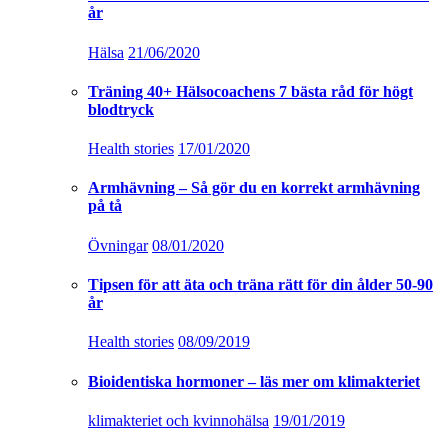
år
Hälsa
21/06/2020
Träning 40+ Hälsocoachens 7 bästa råd för högt
blodtryck
Health stories
17/01/2020
Armhävning – Så gör du en korrekt armhävning
på tå
Övningar
08/01/2020
Tipsen för att äta och träna rätt för din ålder 50-90
år
Health stories
08/09/2019
Bioidentiska hormoner – läs mer om klimakteriet
klimakteriet och kvinnohälsa
19/01/2019