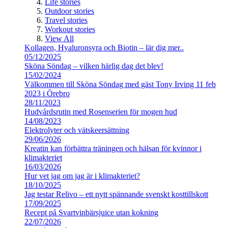
Life stories
Outdoor stories
Travel stories
Workout stories
View All
Kollagen, Hyaluronsyra och Biotin – lär dig mer..
05/12/2025
Sköna Söndag – vilken härlig dag det blev!
15/02/2024
Välkommen till Sköna Söndag med gäst Tony Irving 11 feb
2023 i Örebro
28/11/2023
Hudvårdsrutin med Rosenserien för mogen hud
14/08/2023
Elektrolyter och vätskeersättning
29/06/2026
Kreatin kan förbättra träningen och hälsan för kvinnor i
klimakteriet
16/03/2026
Hur vet jag om jag är i klimakteriet?
18/10/2025
Jag testar Relivo – ett nytt spännande svenskt kosttillskott
17/09/2025
Recept på Svartvinbärsjuice utan kokning
22/07/2026