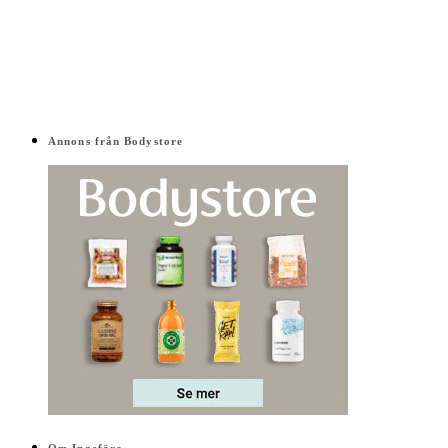
Annons från Bodystore
Om Ingefära