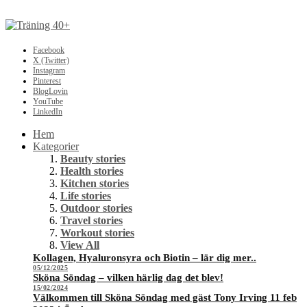
Facebook
X (Twitter)
Instagram
Pinterest
BlogLovin
YouTube
LinkedIn
Hem
Kategorier
Beauty stories
Health stories
Kitchen stories
Life stories
Outdoor stories
Travel stories
Workout stories
View All
Kollagen, Hyaluronsyra och Biotin – lär dig mer..
05/12/2025
Sköna Söndag – vilken härlig dag det blev!
15/02/2024
Välkommen till Sköna Söndag med gäst Tony Irving 11 feb