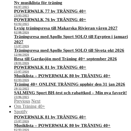
Ny musiklista för träning
06/07/2025
POWERWALK 77 by TRÄNING 40+
23/03/2025
POWERWALK 76 by TRÄNING 40+
02/02/2025
Lyxig träningsresa till Makarska Rivieran våren 2027
02/08/2026
Träningsresa med Apollo Sport SOLO till Egypten i januari
2027
15/07/2026
Träningsresa med Apollo Sport SOLO till Sivota okt 2026
12/04/2026
Resa till Gardasjön med Träning 40+ september 2026
28/01/2026
POWERWALK 81 by TRÄNING 40+
25/07/2026
Musiklista – POWERWALK 80 by TRÄNING 40+
02/03/2026
Träning 40+ ONLINE TRÄNING upphör den 31 jan 2026
20/12/2025
SALMING Sport BH-test och rabattkod – Min nya favorit!
23/06/2025
Previous
Next
Om Träning 40+
Spotify
POWERWALK 81 by TRÄNING 40+
25/07/2026
Musiklista – POWERWALK 80 by TRÄNING 40+
02/03/2026