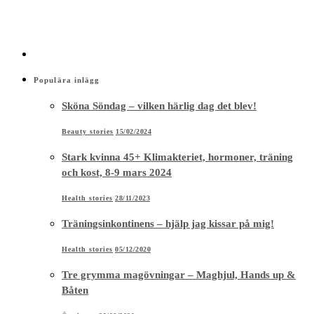
Populära inlägg
Sköna Söndag – vilken härlig dag det blev!
Beauty stories
15/02/2024
Stark kvinna 45+ Klimakteriet, hormoner, träning
och kost, 8-9 mars 2024
Health stories
28/11/2023
Träningsinkontinens – hjälp jag kissar på mig!
Health stories
05/12/2020
Tre grymma magövningar – Maghjul, Hands up &
Båten