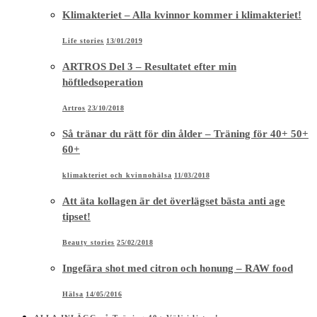
Klimakteriet – Alla kvinnor kommer i klimakteriet!
Life stories
13/01/2019
ARTROS Del 3 – Resultatet efter min
höftledsoperation
Artros
23/10/2018
Så tränar du rätt för din ålder – Träning för 40+ 50+
60+
klimakteriet och kvinnohälsa
11/03/2018
Att äta kollagen är det överlägset bästa anti age
tipset!
Beauty stories
25/02/2018
Ingefära shot med citron och honung – RAW food
Hälsa
14/05/2016