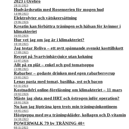
2023 i Örebro
28/11/2023
Hudvårdsrutin med Rosenserien för mogen hud
14/08/2023
Elektrolyter och vätskeersättning
29/06/2026
Kreatin kan förbättra träningen och hälsan för kvinnor i
klimakteriet
16/03/2026
Hur vet jag om jag är i klimakteriet?
18/10/2025
Jag testar Relivo – ett nytt spännande svenskt kosttillskott
17/09/2025
Recept på Svartvinbärsjuice utan kokning
22/07/2026
Allt på en plåt – enkel och god tomatsoppa
23/08/2025
Rabarber – godaste drinken med egen rabarbersyrup
29/05/2025
Lenas pasta med tomat, basilika, ost och bacon
03/11/2024
Kostnadsfri online-föreläsning om klimakteriet – 11 mars
20/02/2026
Måste jag sluta med HRT och östrogen inför operation?
28/01/2026
Nu kan jag löpträna igen trots min träningsinkontinens
18/05/2025
Höstpeppa med nya träningskläder, kollagen och D-vitamin
16/10/2023
POWERWALK 79 by TRÄNING 40+
08/11/2025