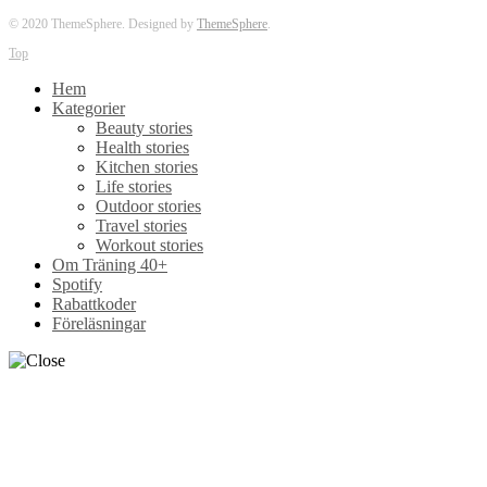
© 2020 ThemeSphere. Designed by
ThemeSphere
.
Top
Hem
Kategorier
Beauty stories
Health stories
Kitchen stories
Life stories
Outdoor stories
Travel stories
Workout stories
Om Träning 40+
Spotify
Rabattkoder
Föreläsningar