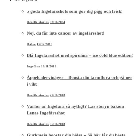
5 goda Ingefärsshots som gör dig pigg och frisk!
Health stories
03/11/2024
Nej, du får inte cancer av ingefärsshot!
Hälsa
15/12/2019
Blå Ingefärsshot med spirulina – ice cold blue edition!
Ingefära
16/11/2019
Äppelcidervinäger – Boosta din tarmflora och gå ner
i vikt
Health stories
27/11/2018
Varför är Ingefära så nyttigt? Läs storyn bakom
Lenas Ingefärsshot
Health stories
05/11/2018
Gurkmeja boostar din hälsa – Så här får du bästa