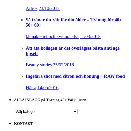
Artros
23/10/2018
Så tränar du rätt för din ålder – Träning för 40+
50+ 60+
klimakteriet och kvinnohälsa
11/03/2018
Att äta kollagen är det överlägset bästa anti age
tipset!
Beauty stories
25/02/2018
Ingefära shot med citron och honung – RAW food
Hälsa
14/05/2016
ALLA INLÄGG på Träning 40+ Välj i listen!
ALLA
INLÄGG
på
KONTAKT
Träning