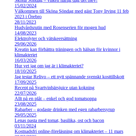
Sköna Söndag – vilken härlig dag det blev!
15/02/2024
Välkommen till Sköna Söndag med gäst Tony Irving 11 feb
2023 i Örebro
28/11/2023
Hudvårdsrutin med Rosenserien för mogen hud
14/08/2023
Elektrolyter och vätskeersättning
29/06/2026
Kreatin kan förbättra träningen och hälsan för kvinnor i
klimakteriet
16/03/2026
Hur vet jag om jag är i klimakteriet?
18/10/2025
Jag testar Relivo – ett nytt spännande svenskt kosttillskott
17/09/2025
Recept på Svartvinbärsjuice utan kokning
22/07/2026
Allt på en plåt – enkel och god tomatsoppa
23/08/2025
Rabarber – godaste drinken med egen rabarbersyrup
29/05/2025
Lenas pasta med tomat, basilika, ost och bacon
03/11/2024
Kostnadsfri online-föreläsning om klimakteriet – 11 mars