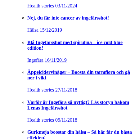
Health stories
03/11/2024
Nej, du får inte cancer av ingefärsshot!
Hälsa
15/12/2019
Blå Ingefärsshot med spirulina – ice cold blue
edition!
Ingefära
16/11/2019
Äppelcidervinäger – Boosta din tarmflora och gå
ner i vikt
Health stories
27/11/2018
Varför är Ingefära så nyttigt? Läs storyn bakom
Lenas Ingefärsshot
Health stories
05/11/2018
Gurkmeja boostar din hälsa – Så här får du bästa
effekten!