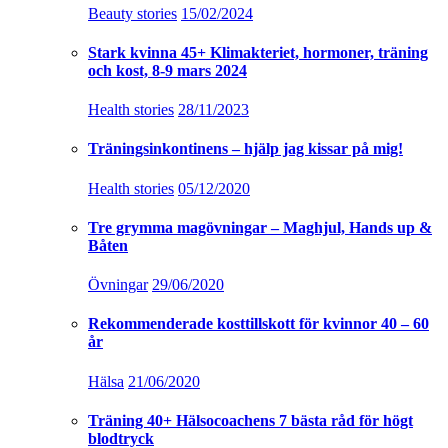
Beauty stories
15/02/2024
Stark kvinna 45+ Klimakteriet, hormoner, träning
och kost, 8-9 mars 2024
Health stories
28/11/2023
Träningsinkontinens – hjälp jag kissar på mig!
Health stories
05/12/2020
Tre grymma magövningar – Maghjul, Hands up &
Båten
Övningar
29/06/2020
Rekommenderade kosttillskott för kvinnor 40 – 60
år
Hälsa
21/06/2020
Träning 40+ Hälsocoachens 7 bästa råd för högt
blodtryck