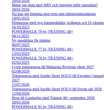
20/02/2026
Måste jag sluta med HRT och östrogen inför operation?
28/01/2026
Nu kan jag löpträna igen trots min träningsinkontinens
18/05/2025
Höstpeppa med nya träningskläder, kollagen och D-vitamin
16/10/2023
POWERWALK 79 by TRÄNING 40+
08/11/2025
Ny musiklista för träning
06/07/2025
POWERWALK 77 by TRÄNING 40+
23/03/2025
POWERWALK 76 by TRÄNING 40+
02/02/2025
Lyxig träningsresa till Makarska Rivieran våren 2027
02/08/2026
Träningsresa med Apollo Sport SOLO till Egypten i januari
2027
15/07/2026
Träningsresa med Apollo Sport SOLO till Sivota okt 2026
12/04/2026
Resa till Gardasjön med Träning 40+ september 2026
28/01/2026
POWERWALK 81 by TRÄNING 40+