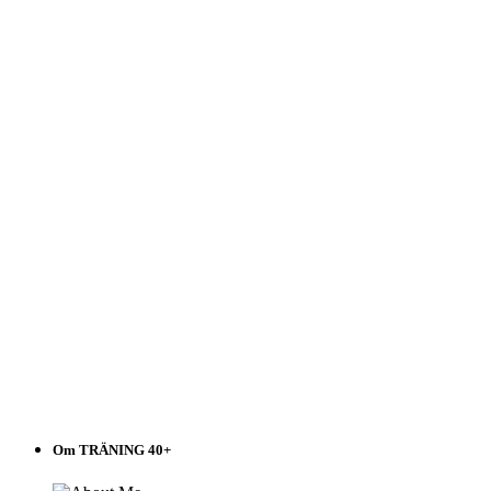
40+
Välj
i
listen!
Om TRÄNING 40+