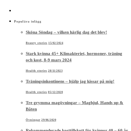
Populära inlägg
Sköna Söndag – vilken härlig dag det blev!
Beauty stories
15/02/2024
Stark kvinna 45+ Klimakteriet, hormoner, träning
och kost, 8-9 mars 2024
Health stories
28/11/2023
Träningsinkontinens – hjälp jag kissar på mig!
Health stories
05/12/2020
Tre grymma magövningar – Maghjul, Hands up &
Båten
Övningar
29/06/2020
Rekommenderade kosttillskott för kvinnor 40 – 60 år