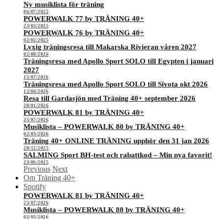
Ny musiklista för träning
06/07/2025
POWERWALK 77 by TRÄNING 40+
23/03/2025
POWERWALK 76 by TRÄNING 40+
02/02/2025
Lyxig träningsresa till Makarska Rivieran våren 2027
02/08/2026
Träningsresa med Apollo Sport SOLO till Egypten i januari
2027
15/07/2026
Träningsresa med Apollo Sport SOLO till Sivota okt 2026
12/04/2026
Resa till Gardasjön med Träning 40+ september 2026
28/01/2026
POWERWALK 81 by TRÄNING 40+
25/07/2026
Musiklista – POWERWALK 80 by TRÄNING 40+
02/03/2026
Träning 40+ ONLINE TRÄNING upphör den 31 jan 2026
20/12/2025
SALMING Sport BH-test och rabattkod – Min nya favorit!
23/06/2025
Previous
Next
Om Träning 40+
Spotify
POWERWALK 81 by TRÄNING 40+
25/07/2026
Musiklista – POWERWALK 80 by TRÄNING 40+
02/03/2026