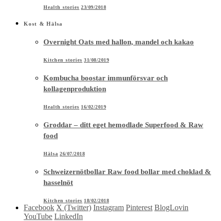
Health stories
23/09/2018
Kost & Hälsa
Overnight Oats med hallon, mandel och kakao
Kitchen stories
31/08/2019
Kombucha boostar immunförsvar och
kollagenproduktion
Health stories
16/02/2019
Groddar – ditt eget hemodlade Superfood & Raw
food
Hälsa
26/07/2018
Schweizernötbollar Raw food bollar med choklad &
hasselnöt
Kitchen stories
18/02/2018
Facebook
X (Twitter)
Instagram
Pinterest
BlogLovin
YouTube
LinkedIn