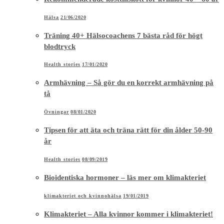
Hälsa
21/06/2020
Träning 40+ Hälsocoachens 7 bästa råd för högt
blodtryck
Health stories
17/01/2020
Armhävning – Så gör du en korrekt armhävning på
tå
Övningar
08/01/2020
Tipsen för att äta och träna rätt för din ålder 50-90
år
Health stories
08/09/2019
Bioidentiska hormoner – läs mer om klimakteriet
klimakteriet och kvinnohälsa
19/01/2019
Klimakteriet – Alla kvinnor kommer i klimakteriet!