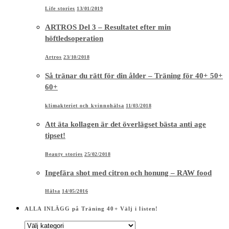
Life stories
13/01/2019
ARTROS Del 3 – Resultatet efter min
höftledsoperation
Artros
23/10/2018
Så tränar du rätt för din ålder – Träning för 40+ 50+
60+
klimakteriet och kvinnohälsa
11/03/2018
Att äta kollagen är det överlägset bästa anti age
tipset!
Beauty stories
25/02/2018
Ingefära shot med citron och honung – RAW food
Hälsa
14/05/2016
ALLA INLÄGG på Träning 40+ Välj i listen!
ALLA