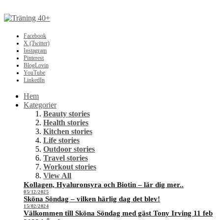
Facebook
X (Twitter)
Instagram
Pinterest
BlogLovin
YouTube
LinkedIn
Hem
Kategorier
Beauty stories
Health stories
Kitchen stories
Life stories
Outdoor stories
Travel stories
Workout stories
View All
Kollagen, Hyaluronsyra och Biotin – lär dig mer..
05/12/2025
Sköna Söndag – vilken härlig dag det blev!
15/02/2024
Välkommen till Sköna Söndag med gäst Tony Irving 11 feb