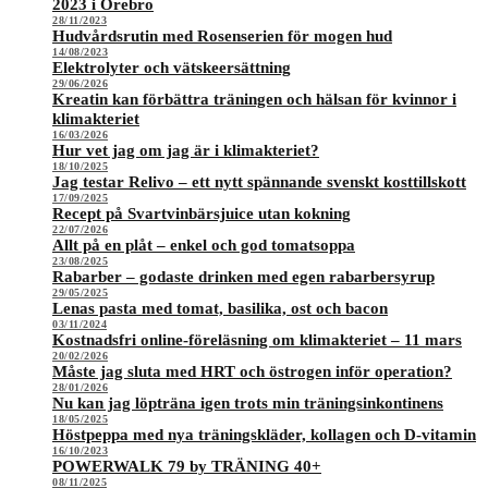
2023 i Örebro
28/11/2023
Hudvårdsrutin med Rosenserien för mogen hud
14/08/2023
Elektrolyter och vätskeersättning
29/06/2026
Kreatin kan förbättra träningen och hälsan för kvinnor i
klimakteriet
16/03/2026
Hur vet jag om jag är i klimakteriet?
18/10/2025
Jag testar Relivo – ett nytt spännande svenskt kosttillskott
17/09/2025
Recept på Svartvinbärsjuice utan kokning
22/07/2026
Allt på en plåt – enkel och god tomatsoppa
23/08/2025
Rabarber – godaste drinken med egen rabarbersyrup
29/05/2025
Lenas pasta med tomat, basilika, ost och bacon
03/11/2024
Kostnadsfri online-föreläsning om klimakteriet – 11 mars
20/02/2026
Måste jag sluta med HRT och östrogen inför operation?
28/01/2026
Nu kan jag löpträna igen trots min träningsinkontinens
18/05/2025
Höstpeppa med nya träningskläder, kollagen och D-vitamin
16/10/2023
POWERWALK 79 by TRÄNING 40+
08/11/2025