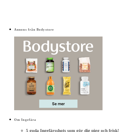
Annons från Bodystore
Om Ingefära
5 goda Ingefärsshots som gör dig pigg och frisk!