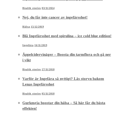
Health stories
03/11/2024
Nej, du får inte cancer av ingefärsshot!
Hälsa
15/12/2019
Blå Ingefärsshot med spirulina – ice cold blue edition!
Ingefära
16/11/2019
Äppelcidervinäger – Boosta din tarmflora och gå ner
i vikt
Health stories
27/11/2018
Varför är Ingefära så nyttigt? Läs storyn bakom
Lenas Ingefärsshot
Health stories
05/11/2018
Gurkmeja boostar din hälsa – Så här får du bästa
effekten!