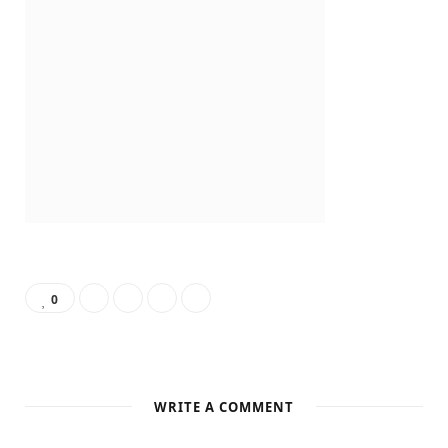
b
i
a
e
L
u
e
o
t
g
r
o
b
d
o
t
r
e
v
e
I
k
e
a
s
i
n
r
m
t
n
)
0
WRITE A COMMENT