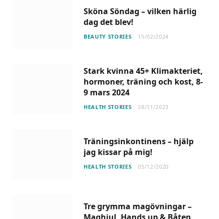
Sköna Söndag – vilken härlig
dag det blev!
BEAUTY STORIES
15/02/2024
Stark kvinna 45+ Klimakteriet,
hormoner, träning och kost, 8-
9 mars 2024
HEALTH STORIES
28/11/2023
Träningsinkontinens – hjälp
jag kissar på mig!
HEALTH STORIES
05/12/2020
Tre grymma magövningar –
Maghjul, Hands up & Båten