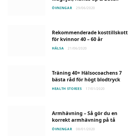
ÖVNINGAR
29/06/2020
Rekommenderade kosttillskott
för kvinnor 40 – 60 år
HÄLSA
21/06/2020
Träning 40+ Hälsocoachens 7
bästa råd för högt blodtryck
HEALTH STORIES
17/01/2020
Armhävning – Så gör du en
korrekt armhävning på tå
ÖVNINGAR
08/01/2020