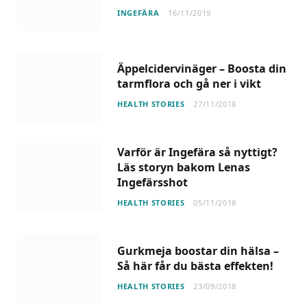
INGEFÄRA
16/11/2019
Äppelcidervinäger – Boosta din
tarmflora och gå ner i vikt
HEALTH STORIES
27/11/2018
Varför är Ingefära så nyttigt?
Läs storyn bakom Lenas
Ingefärsshot
HEALTH STORIES
05/11/2018
Gurkmeja boostar din hälsa –
Så här får du bästa effekten!
HEALTH STORIES
23/09/2018