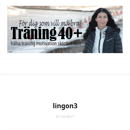
F
X
I
P
B
Y
L
a
(
n
i
l
o
i
lingon3
c
T
s
n
o
u
n
01/12/2017
e
w
t
t
g
T
k