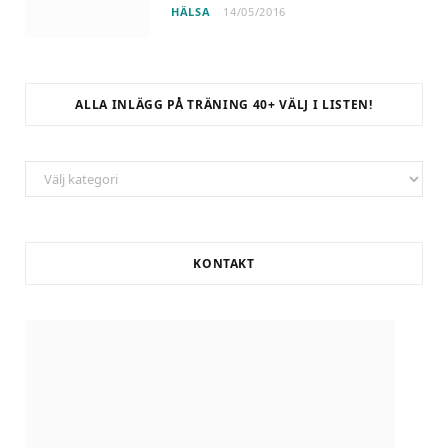
HÄLSA
14/05/2016
ALLA INLÄGG PÅ TRÄNING 40+ VÄLJ I LISTEN!
ALLA
INLÄGG
på
Träning
KONTAKT
40+
Välj
i
listen!