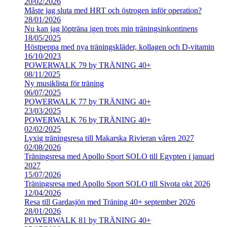
20/02/2026
Måste jag sluta med HRT och östrogen inför operation?
28/01/2026
Nu kan jag löpträna igen trots min träningsinkontinens
18/05/2025
Höstpeppa med nya träningskläder, kollagen och D-vitamin
16/10/2023
POWERWALK 79 by TRÄNING 40+
08/11/2025
Ny musiklista för träning
06/07/2025
POWERWALK 77 by TRÄNING 40+
23/03/2025
POWERWALK 76 by TRÄNING 40+
02/02/2025
Lyxig träningsresa till Makarska Rivieran våren 2027
02/08/2026
Träningsresa med Apollo Sport SOLO till Egypten i januari
2027
15/07/2026
Träningsresa med Apollo Sport SOLO till Sivota okt 2026
12/04/2026
Resa till Gardasjön med Träning 40+ september 2026
28/01/2026
POWERWALK 81 by TRÄNING 40+