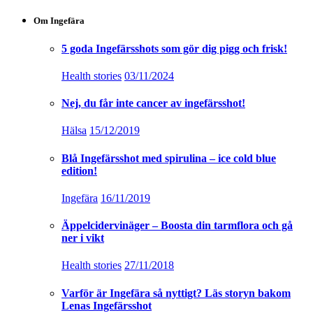
Om Ingefära
5 goda Ingefärsshots som gör dig pigg och frisk!
Health stories
03/11/2024
Nej, du får inte cancer av ingefärsshot!
Hälsa
15/12/2019
Blå Ingefärsshot med spirulina – ice cold blue
edition!
Ingefära
16/11/2019
Äppelcidervinäger – Boosta din tarmflora och gå
ner i vikt
Health stories
27/11/2018
Varför är Ingefära så nyttigt? Läs storyn bakom
Lenas Ingefärsshot