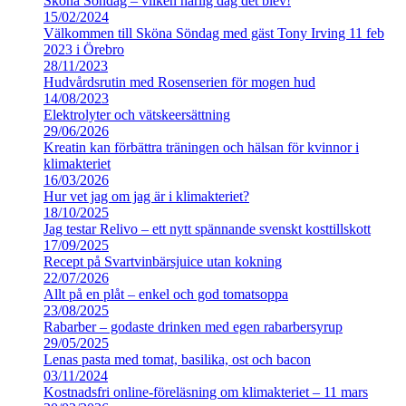
Sköna Söndag – vilken härlig dag det blev!
15/02/2024
Välkommen till Sköna Söndag med gäst Tony Irving 11 feb
2023 i Örebro
28/11/2023
Hudvårdsrutin med Rosenserien för mogen hud
14/08/2023
Elektrolyter och vätskeersättning
29/06/2026
Kreatin kan förbättra träningen och hälsan för kvinnor i
klimakteriet
16/03/2026
Hur vet jag om jag är i klimakteriet?
18/10/2025
Jag testar Relivo – ett nytt spännande svenskt kosttillskott
17/09/2025
Recept på Svartvinbärsjuice utan kokning
22/07/2026
Allt på en plåt – enkel och god tomatsoppa
23/08/2025
Rabarber – godaste drinken med egen rabarbersyrup
29/05/2025
Lenas pasta med tomat, basilika, ost och bacon
03/11/2024
Kostnadsfri online-föreläsning om klimakteriet – 11 mars