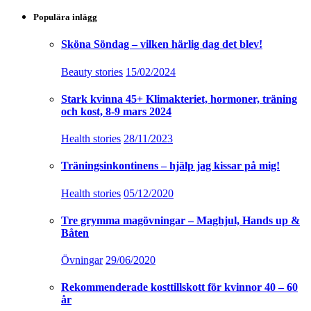
Populära inlägg
Sköna Söndag – vilken härlig dag det blev!
Beauty stories
15/02/2024
Stark kvinna 45+ Klimakteriet, hormoner, träning
och kost, 8-9 mars 2024
Health stories
28/11/2023
Träningsinkontinens – hjälp jag kissar på mig!
Health stories
05/12/2020
Tre grymma magövningar – Maghjul, Hands up &
Båten
Övningar
29/06/2020
Rekommenderade kosttillskott för kvinnor 40 – 60
år