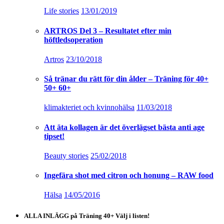
Life stories
13/01/2019
ARTROS Del 3 – Resultatet efter min
höftledsoperation
Artros
23/10/2018
Så tränar du rätt för din ålder – Träning för 40+
50+ 60+
klimakteriet och kvinnohälsa
11/03/2018
Att äta kollagen är det överlägset bästa anti age
tipset!
Beauty stories
25/02/2018
Ingefära shot med citron och honung – RAW food
Hälsa
14/05/2016
ALLA INLÄGG på Träning 40+ Välj i listen!