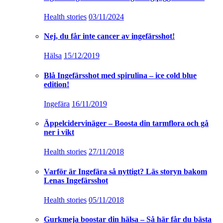
Health stories
03/11/2024
Nej, du får inte cancer av ingefärsshot!
Hälsa
15/12/2019
Blå Ingefärsshot med spirulina – ice cold blue
edition!
Ingefära
16/11/2019
Äppelcidervinäger – Boosta din tarmflora och gå
ner i vikt
Health stories
27/11/2018
Varför är Ingefära så nyttigt? Läs storyn bakom
Lenas Ingefärsshot
Health stories
05/11/2018
Gurkmeja boostar din hälsa – Så här får du bästa