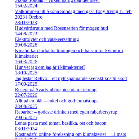
Sköna Söndag – vilken härlig dag det blev!
15/02/2024
Välkommen till Sköna Söndag med gäst Tony Irving 11 feb
2023 i Örebro
28/11/2023
Hudvårdsrutin med Rosenserien för mogen hud
14/08/2023
Elektrolyter och vätskeersättning
29/06/2026
Kreatin kan förbättra träningen och hälsan för kvinnor i
klimakteriet
16/03/2026
Hur vet jag om jag är i klimakteriet?
18/10/2025
Jag testar Relivo – ett nytt spännande svenskt kosttillskott
17/09/2025
Recept på Svartvinbärsjuice utan kokning
22/07/2026
Allt på en plåt – enkel och god tomatsoppa
23/08/2025
Rabarber – godaste drinken med egen rabarbersyrup
29/05/2025
Lenas pasta med tomat, basilika, ost och bacon
03/11/2024
Kostnadsfri online-föreläsning om klimakteriet – 11 mars