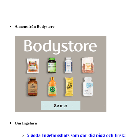
Annons från Bodystore
Om Ingefära
5 goda Ingefärsshots som gör dig pigg och frisk!