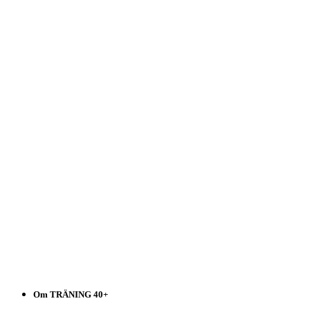
Träning
40+
Välj
i
listen!
Om TRÄNING 40+