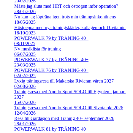
20/02/2026
Måste jag sluta med HRT och östrogen inför operation?
28/01/2026
Nu kan jag löpträna igen trots min träningsinkontinens
18/05/2025
Höstpeppa med nya träningskläder, kollagen och D-vitamin
16/10/2023
POWERWALK 79 by TRÄNING 40+
08/11/2025
Ny musiklista för träning
06/07/2025
POWERWALK 77 by TRÄNING 40+
23/03/2025
POWERWALK 76 by TRÄNING 40+
02/02/2025
Lyxig träningsresa till Makarska Rivieran våren 2027
02/08/2026
Träningsresa med Apollo Sport SOLO till Egypten i januari
2027
15/07/2026
Träningsresa med Apollo Sport SOLO till Sivota okt 2026
12/04/2026
Resa till Gardasjön med Träning 40+ september 2026
28/01/2026
POWERWALK 81 by TRÄNING 40+