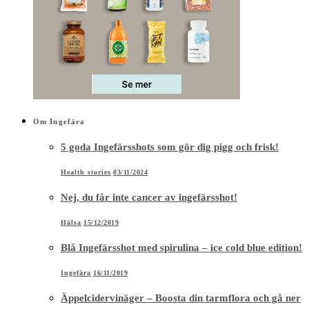
Om Ingefära
5 goda Ingefärsshots som gör dig pigg och frisk!
Health stories
03/11/2024
Nej, du får inte cancer av ingefärsshot!
Hälsa
15/12/2019
Blå Ingefärsshot med spirulina – ice cold blue edition!
Ingefära
16/11/2019
Äppelcidervinäger – Boosta din tarmflora och gå ner