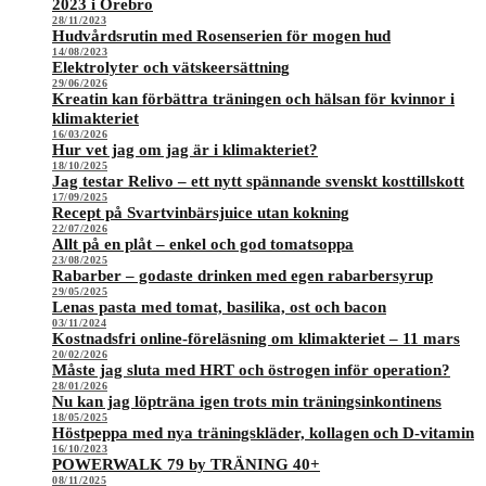
2023 i Örebro
28/11/2023
Hudvårdsrutin med Rosenserien för mogen hud
14/08/2023
Elektrolyter och vätskeersättning
29/06/2026
Kreatin kan förbättra träningen och hälsan för kvinnor i
klimakteriet
16/03/2026
Hur vet jag om jag är i klimakteriet?
18/10/2025
Jag testar Relivo – ett nytt spännande svenskt kosttillskott
17/09/2025
Recept på Svartvinbärsjuice utan kokning
22/07/2026
Allt på en plåt – enkel och god tomatsoppa
23/08/2025
Rabarber – godaste drinken med egen rabarbersyrup
29/05/2025
Lenas pasta med tomat, basilika, ost och bacon
03/11/2024
Kostnadsfri online-föreläsning om klimakteriet – 11 mars
20/02/2026
Måste jag sluta med HRT och östrogen inför operation?
28/01/2026
Nu kan jag löpträna igen trots min träningsinkontinens
18/05/2025
Höstpeppa med nya träningskläder, kollagen och D-vitamin
16/10/2023
POWERWALK 79 by TRÄNING 40+
08/11/2025