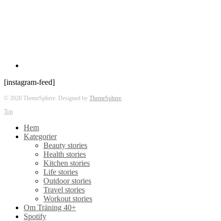
[instagram-feed]
© 2020 ThemeSphere. Designed by
ThemeSphere
.
Top
Hem
Kategorier
Beauty stories
Health stories
Kitchen stories
Life stories
Outdoor stories
Travel stories
Workout stories
Om Träning 40+
Spotify