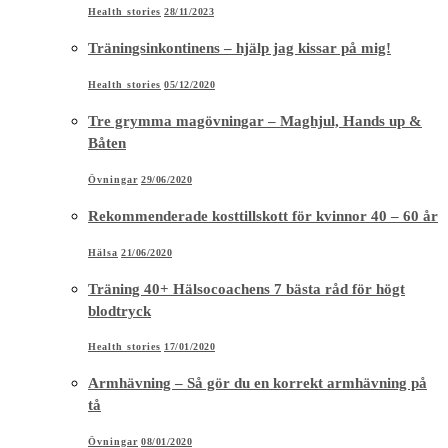
Health stories
28/11/2023
Träningsinkontinens – hjälp jag kissar på mig!
Health stories
05/12/2020
Tre grymma magövningar – Maghjul, Hands up &
Båten
Övningar
29/06/2020
Rekommenderade kosttillskott för kvinnor 40 – 60 år
Hälsa
21/06/2020
Träning 40+ Hälsocoachens 7 bästa råd för högt
blodtryck
Health stories
17/01/2020
Armhävning – Så gör du en korrekt armhävning på
tå
Övningar
08/01/2020