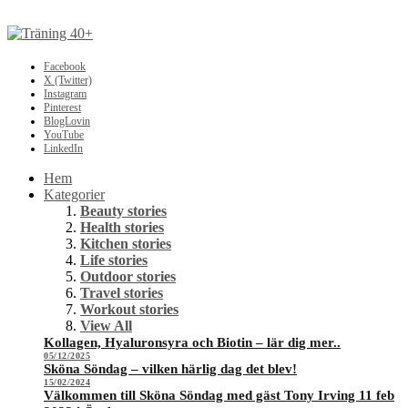
Facebook
X (Twitter)
Instagram
Pinterest
BlogLovin
YouTube
LinkedIn
Hem
Kategorier
Beauty stories
Health stories
Kitchen stories
Life stories
Outdoor stories
Travel stories
Workout stories
View All
Kollagen, Hyaluronsyra och Biotin – lär dig mer..
05/12/2025
Sköna Söndag – vilken härlig dag det blev!
15/02/2024
Välkommen till Sköna Söndag med gäst Tony Irving 11 feb