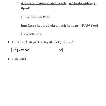
Att äta kollagen är det överlägset bästa anti age
tipset!
Beauty stories
25/02/2018
Ingefära shot med citron och honung – RAW food
Hälsa
14/05/2016
ALLA INLÄGG på Träning 40+ Välj i listen!
ALLA
INLÄGG
på
KONTAKT
Träning
40+
Välj
i
listen!