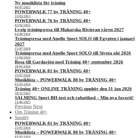
Ny musiklista för träning
06/07/2025
POWERWALK 77 by TRÄNING 40+
23/03/2025
POWERWALK 76 by TRÄNING 40+
02/02/2025
Lyxig träningsresa till Makarska Rivieran våren 2027
02/08/2026
Träningsresa med Apollo Sport SOLO till Egypten i januari
2027
15/07/2026
Träningsresa med Apollo Sport SOLO till Sivota okt 2026
12/04/2026
Resa till Gardasjön med Träning 40+ september 2026
28/01/2026
POWERWALK 81 by TRÄNING 40+
25/07/2026
Musiklista – POWERWALK 80 by TRÄNING 40+
02/03/2026
Träning 40+ ONLINE TRÄNING upphör den 31 jan 2026
20/12/2025
SALMING Sport BH-test och rabattkod – Min nya favorit!
23/06/2025
Previous
Next
Om Träning 40+
Spotify
POWERWALK 81 by TRÄNING 40+
25/07/2026
Musiklista – POWERWALK 80 by TRÄNING 40+
02/03/2026