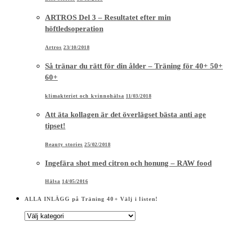
ARTROS Del 3 – Resultatet efter min
höftledsoperation
Artros
23/10/2018
Så tränar du rätt för din ålder – Träning för 40+ 50+
60+
klimakteriet och kvinnohälsa
11/03/2018
Att äta kollagen är det överlägset bästa anti age
tipset!
Beauty stories
25/02/2018
Ingefära shot med citron och honung – RAW food
Hälsa
14/05/2016
ALLA INLÄGG på Träning 40+ Välj i listen!
ALLA
INLÄGG