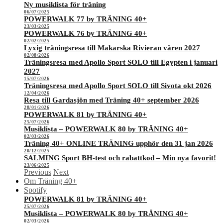
Ny musiklista för träning
06/07/2025
POWERWALK 77 by TRÄNING 40+
23/03/2025
POWERWALK 76 by TRÄNING 40+
02/02/2025
Lyxig träningsresa till Makarska Rivieran våren 2027
02/08/2026
Träningsresa med Apollo Sport SOLO till Egypten i januari
2027
15/07/2026
Träningsresa med Apollo Sport SOLO till Sivota okt 2026
12/04/2026
Resa till Gardasjön med Träning 40+ september 2026
28/01/2026
POWERWALK 81 by TRÄNING 40+
25/07/2026
Musiklista – POWERWALK 80 by TRÄNING 40+
02/03/2026
Träning 40+ ONLINE TRÄNING upphör den 31 jan 2026
20/12/2025
SALMING Sport BH-test och rabattkod – Min nya favorit!
23/06/2025
Previous
Next
Om Träning 40+
Spotify
POWERWALK 81 by TRÄNING 40+
25/07/2026
Musiklista – POWERWALK 80 by TRÄNING 40+
02/03/2026