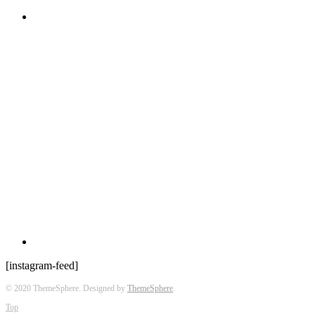
[instagram-feed]
© 2020 ThemeSphere. Designed by
ThemeSphere
.
Top