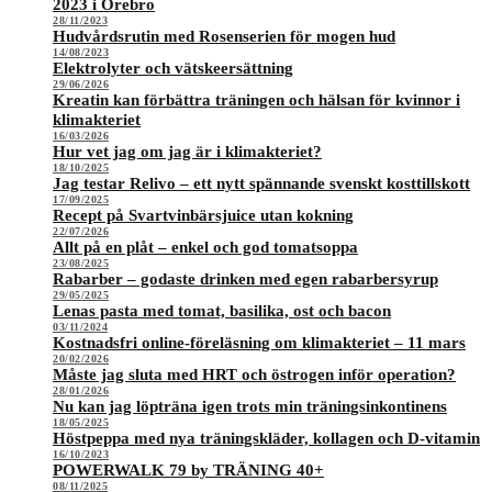
2023 i Örebro
28/11/2023
Hudvårdsrutin med Rosenserien för mogen hud
14/08/2023
Elektrolyter och vätskeersättning
29/06/2026
Kreatin kan förbättra träningen och hälsan för kvinnor i
klimakteriet
16/03/2026
Hur vet jag om jag är i klimakteriet?
18/10/2025
Jag testar Relivo – ett nytt spännande svenskt kosttillskott
17/09/2025
Recept på Svartvinbärsjuice utan kokning
22/07/2026
Allt på en plåt – enkel och god tomatsoppa
23/08/2025
Rabarber – godaste drinken med egen rabarbersyrup
29/05/2025
Lenas pasta med tomat, basilika, ost och bacon
03/11/2024
Kostnadsfri online-föreläsning om klimakteriet – 11 mars
20/02/2026
Måste jag sluta med HRT och östrogen inför operation?
28/01/2026
Nu kan jag löpträna igen trots min träningsinkontinens
18/05/2025
Höstpeppa med nya träningskläder, kollagen och D-vitamin
16/10/2023
POWERWALK 79 by TRÄNING 40+
08/11/2025