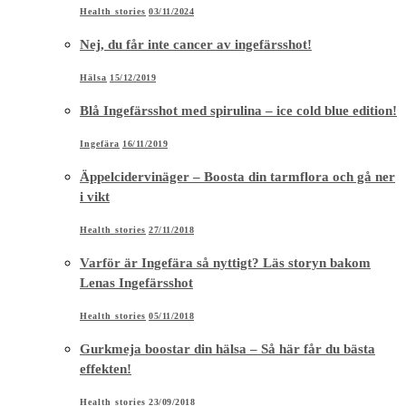
Health stories
03/11/2024
Nej, du får inte cancer av ingefärsshot!
Hälsa
15/12/2019
Blå Ingefärsshot med spirulina – ice cold blue edition!
Ingefära
16/11/2019
Äppelcidervinäger – Boosta din tarmflora och gå ner
i vikt
Health stories
27/11/2018
Varför är Ingefära så nyttigt? Läs storyn bakom
Lenas Ingefärsshot
Health stories
05/11/2018
Gurkmeja boostar din hälsa – Så här får du bästa
effekten!
Health stories
23/09/2018