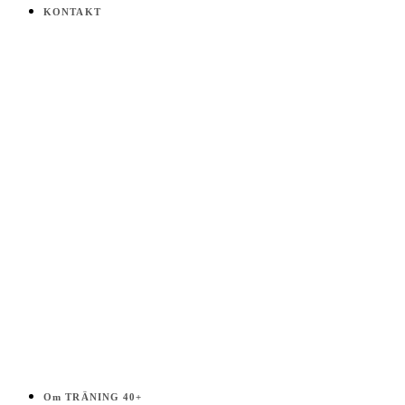
på
KONTAKT
Träning
40+
Välj
i
listen!
Om TRÄNING 40+