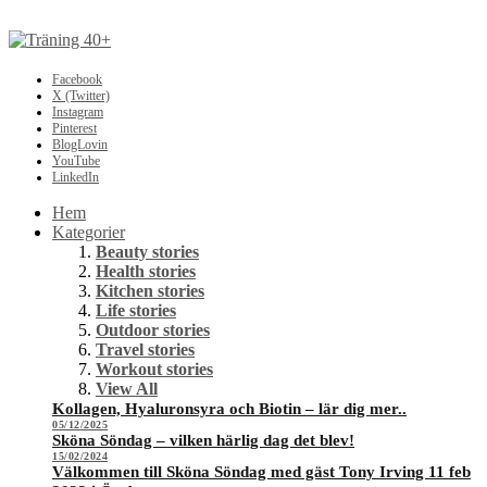
Facebook
X (Twitter)
Instagram
Pinterest
BlogLovin
YouTube
LinkedIn
Hem
Kategorier
Beauty stories
Health stories
Kitchen stories
Life stories
Outdoor stories
Travel stories
Workout stories
View All
Kollagen, Hyaluronsyra och Biotin – lär dig mer..
05/12/2025
Sköna Söndag – vilken härlig dag det blev!
15/02/2024
Välkommen till Sköna Söndag med gäst Tony Irving 11 feb