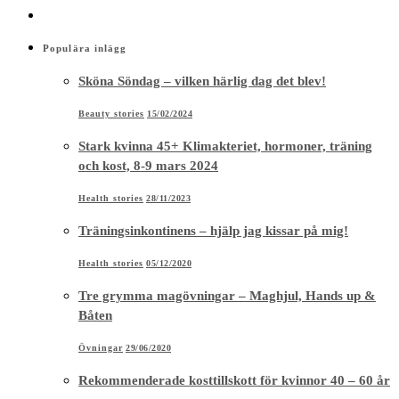
Populära inlägg
Sköna Söndag – vilken härlig dag det blev!
Beauty stories
15/02/2024
Stark kvinna 45+ Klimakteriet, hormoner, träning
och kost, 8-9 mars 2024
Health stories
28/11/2023
Träningsinkontinens – hjälp jag kissar på mig!
Health stories
05/12/2020
Tre grymma magövningar – Maghjul, Hands up &
Båten
Övningar
29/06/2020
Rekommenderade kosttillskott för kvinnor 40 – 60 år