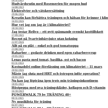
28/11/2023
Hudvårdsrutin med Rosenserien för mogen hud
14/08/2023
Elektrolyter och vätskeersättning
29/06/2026
Kreatin kan förbättra träningen och hälsan för kvinnor i kli
16/03/2026
Hur vet jag om jag är i klimakteriet?
18/10/2025
Jag testar Relivo – ett nytt spännande svenskt kosttillskott
17/09/2025
Recept på Svartvinbärsjuice utan kokning
22/07/2026
Allt på en plåt – enkel och god tomatsoppa
23/08/2025
Rabarber – godaste drinken med egen rabarbersyrup
29/05/2025
Lenas pasta med tomat, basilika, ost och bacon
03/11/2024
Kostnadsfri online-föreläsning om klimakteriet – 11 mars
20/02/2026
Måste jag sluta med HRT och östrogen inför operation?
28/01/2026
Nu kan jag löpträna igen trots min träningsinkontinens
18/05/2025
Höstpeppa med nya träningskläder, kollagen och D-vitamin
16/10/2023
POWERWALK 79 by TRÄNING 40+
08/11/2025
Ny musiklista för träning
06/07/2025