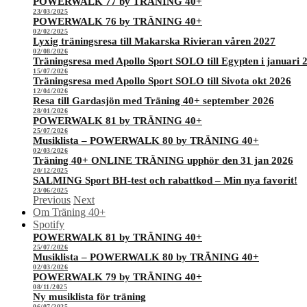
POWERWALK 77 by TRÄNING 40+
23/03/2025
POWERWALK 76 by TRÄNING 40+
02/02/2025
Lyxig träningsresa till Makarska Rivieran våren 2027
02/08/2026
Träningsresa med Apollo Sport SOLO till Egypten i januari 
15/07/2026
Träningsresa med Apollo Sport SOLO till Sivota okt 2026
12/04/2026
Resa till Gardasjön med Träning 40+ september 2026
28/01/2026
POWERWALK 81 by TRÄNING 40+
25/07/2026
Musiklista – POWERWALK 80 by TRÄNING 40+
02/03/2026
Träning 40+ ONLINE TRÄNING upphör den 31 jan 2026
20/12/2025
SALMING Sport BH-test och rabattkod – Min nya favorit!
23/06/2025
Previous
Next
Om Träning 40+
Spotify
POWERWALK 81 by TRÄNING 40+
25/07/2026
Musiklista – POWERWALK 80 by TRÄNING 40+
02/03/2026
POWERWALK 79 by TRÄNING 40+
08/11/2025
Ny musiklista för träning
06/07/2025