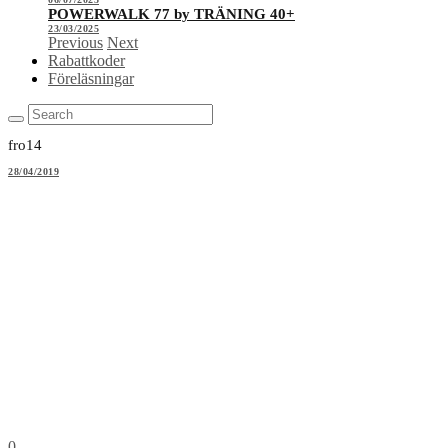
POWERWALK 77 by TRÄNING 40+
23/03/2025
Previous
Next
Rabattkoder
Föreläsningar
fro14
28/04/2019
0