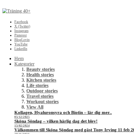
Facebook
X (Twitter)
Instagram
Pinterest
BlogLovin
YouTube
LinkedIn
Hem
Kategorier
Beauty stories
Health stories
Kitchen stories
Life stories
Outdoor stories
Travel stories
Workout stories
View All
Kollagen, Hyaluronsyra och Biotin – lär dig mer..
05/12/2025
Sköna Söndag – vilken härlig dag det blev!
15/02/2024
Välkommen till Sköna Söndag med gäst Tony Irving 11 feb 2