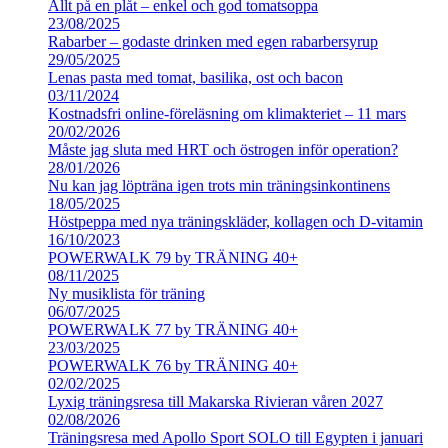
Allt på en plåt – enkel och god tomatsoppa
23/08/2025
Rabarber – godaste drinken med egen rabarbersyrup
29/05/2025
Lenas pasta med tomat, basilika, ost och bacon
03/11/2024
Kostnadsfri online-föreläsning om klimakteriet – 11 mars
20/02/2026
Måste jag sluta med HRT och östrogen inför operation?
28/01/2026
Nu kan jag löpträna igen trots min träningsinkontinens
18/05/2025
Höstpeppa med nya träningskläder, kollagen och D-vitamin
16/10/2023
POWERWALK 79 by TRÄNING 40+
08/11/2025
Ny musiklista för träning
06/07/2025
POWERWALK 77 by TRÄNING 40+
23/03/2025
POWERWALK 76 by TRÄNING 40+
02/02/2025
Lyxig träningsresa till Makarska Rivieran våren 2027
02/08/2026
Träningsresa med Apollo Sport SOLO till Egypten i januari