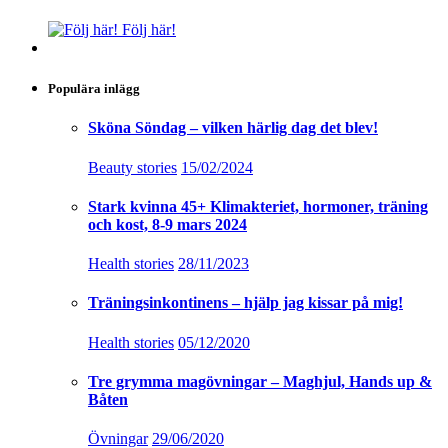
Följ här!
Populära inlägg
Sköna Söndag – vilken härlig dag det blev!
Beauty stories
15/02/2024
Stark kvinna 45+ Klimakteriet, hormoner, träning
och kost, 8-9 mars 2024
Health stories
28/11/2023
Träningsinkontinens – hjälp jag kissar på mig!
Health stories
05/12/2020
Tre grymma magövningar – Maghjul, Hands up &
Båten
Övningar
29/06/2020