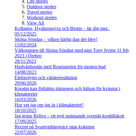
Life stories
Outdoor stories
Travel stories
Workout stories
View All
Kollagen, Hyaluronsyra och Biotin – lär dig mer..
05/12/2025
Sköna Söndag – vilken härlig dag det blev!
15/02/2024
Välkommen till Sköna Söndag med gäst Tony Irving 11 feb
2023 i Örebro
28/11/2023
Hudvårdsrutin med Rosenserien för mogen hud
14/08/2023
Elektrolyter och vätskeersättning
29/06/2026
Kreatin kan förbättra träningen och hälsan för kvinnor i
klimakteriet
16/03/2026
Hur vet jag om jag är i klimakteriet?
18/10/2025
Jag testar Relivo – ett nytt spännande svenskt kosttillskott
17/09/2025
Recept på Svartvinbärsjuice utan kokning
22/07/2026