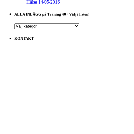
Hälsa
14/05/2016
ALLA INLÄGG på Träning 40+ Välj i listen!
ALLA
INLÄGG
på
KONTAKT
Träning
40+
Välj
i
listen!