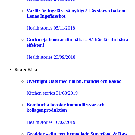
Varför är Ingefära så nyttigt? Läs storyn bakom
Lenas Ingefärsshot
Health stories
05/11/2018
Gurkmeja boostar din hälsa – Så här får du bästa
effekten!
Health stories
23/09/2018
Kost & Hälsa
Overnight Oats med hallon, mandel och kakao
Kitchen stories
31/08/2019
Kombucha boostar immunförsvar och
kollagenproduktion
Health stories
16/02/2019
Groddar – ditt eget hemodlade Superfood & Raw