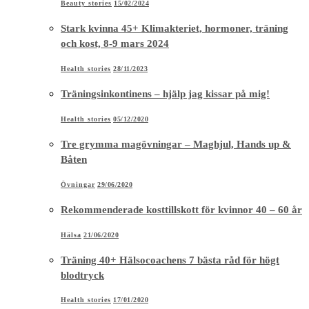
Beauty stories
15/02/2024
Stark kvinna 45+ Klimakteriet, hormoner, träning
och kost, 8-9 mars 2024
Health stories
28/11/2023
Träningsinkontinens – hjälp jag kissar på mig!
Health stories
05/12/2020
Tre grymma magövningar – Maghjul, Hands up &
Båten
Övningar
29/06/2020
Rekommenderade kosttillskott för kvinnor 40 – 60 år
Hälsa
21/06/2020
Träning 40+ Hälsocoachens 7 bästa råd för högt
blodtryck
Health stories
17/01/2020