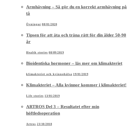
Armhävning – Så gör du en korrekt armhävning på
tå
Övningar
08/01/2020
Tipsen för att äta och träna rätt för din ålder 50-90
år
Health stories
08/09/2019
Bioidentiska hormoner – läs mer om klimakteriet
klimakteriet och kvinnohälsa
19/01/2019
Klimakteriet – Alla kvinnor kommer i klimakteriet!
Life stories
13/01/2019
ARTROS Del 3 – Resultatet efter min
höftledsoperation
Artros
23/10/2018