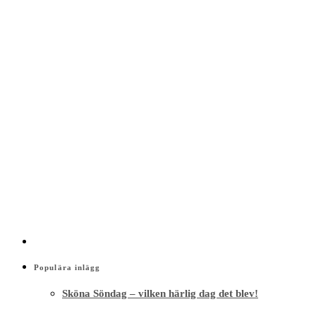
Populära inlägg
Sköna Söndag – vilken härlig dag det blev!