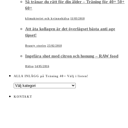
Så tränar du rätt för din ålder – Träning för 40+ 50+
60+
klimakteriet och kvinnohälsa
11/03/2018
Att äta kollagen är det överlägset bästa anti age
tipset!
Beauty stories
25/02/2018
Ingefära shot med citron och honung – RAW food
Hälsa
14/05/2016
ALLA INLÄGG på Träning 40+ Välj i listen!
ALLA
INLÄGG
på
KONTAKT
Träning
40+
Välj
i
listen!