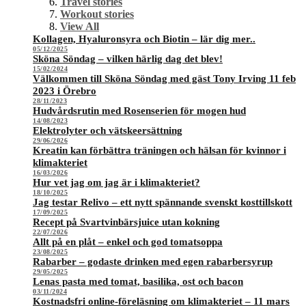
Travel stories
Workout stories
View All
Kollagen, Hyaluronsyra och Biotin – lär dig mer..
05/12/2025
Sköna Söndag – vilken härlig dag det blev!
15/02/2024
Välkommen till Sköna Söndag med gäst Tony Irving 11 feb
2023 i Örebro
28/11/2023
Hudvårdsrutin med Rosenserien för mogen hud
14/08/2023
Elektrolyter och vätskeersättning
29/06/2026
Kreatin kan förbättra träningen och hälsan för kvinnor i
klimakteriet
16/03/2026
Hur vet jag om jag är i klimakteriet?
18/10/2025
Jag testar Relivo – ett nytt spännande svenskt kosttillskott
17/09/2025
Recept på Svartvinbärsjuice utan kokning
22/07/2026
Allt på en plåt – enkel och god tomatsoppa
23/08/2025
Rabarber – godaste drinken med egen rabarbersyrup
29/05/2025
Lenas pasta med tomat, basilika, ost och bacon
03/11/2024
Kostnadsfri online-föreläsning om klimakteriet – 11 mars