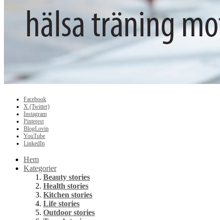
Facebook
X (Twitter)
Instagram
Pinterest
BlogLovin
YouTube
LinkedIn
Hem
Kategorier
Beauty stories
Health stories
Kitchen stories
Life stories
Outdoor stories