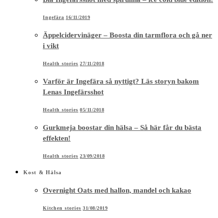
Ingefära
16/11/2019
Äppelcidervinäger – Boosta din tarmflora och gå ner
i vikt
Health stories
27/11/2018
Varför är Ingefära så nyttigt? Läs storyn bakom
Lenas Ingefärsshot
Health stories
05/11/2018
Gurkmeja boostar din hälsa – Så här får du bästa
effekten!
Health stories
23/09/2018
Kost & Hälsa
Overnight Oats med hallon, mandel och kakao
Kitchen stories
31/08/2019