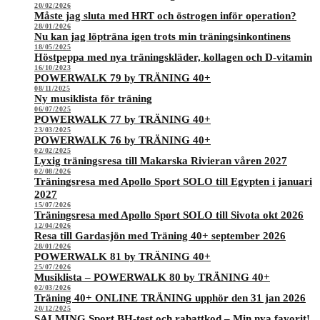
20/02/2026
Måste jag sluta med HRT och östrogen inför operation?
28/01/2026
Nu kan jag löpträna igen trots min träningsinkontinens
18/05/2025
Höstpeppa med nya träningskläder, kollagen och D-vitamin
16/10/2023
POWERWALK 79 by TRÄNING 40+
08/11/2025
Ny musiklista för träning
06/07/2025
POWERWALK 77 by TRÄNING 40+
23/03/2025
POWERWALK 76 by TRÄNING 40+
02/02/2025
Lyxig träningsresa till Makarska Rivieran våren 2027
02/08/2026
Träningsresa med Apollo Sport SOLO till Egypten i januari
2027
15/07/2026
Träningsresa med Apollo Sport SOLO till Sivota okt 2026
12/04/2026
Resa till Gardasjön med Träning 40+ september 2026
28/01/2026
POWERWALK 81 by TRÄNING 40+
25/07/2026
Musiklista – POWERWALK 80 by TRÄNING 40+
02/03/2026
Träning 40+ ONLINE TRÄNING upphör den 31 jan 2026
20/12/2025
SALMING Sport BH-test och rabattkod – Min nya favorit!