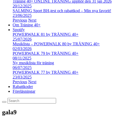
Träning 40+ ONLINE TRÄNING upphör den 31 jan 2026
20/12/2025
SALMING Sport BH-test och rabattkod – Min nya favorit!
23/06/2025
Previous
Next
Om Träning 40+
Spotify
POWERWALK 81 by TRÄNING 40+
25/07/2026
Musiklista – POWERWALK 80 by TRÄNING 40+
02/03/2026
POWERWALK 79 by TRÄNING 40+
08/11/2025
Ny musiklista för träning
06/07/2025
POWERWALK 77 by TRÄNING 40+
23/03/2025
Previous
Next
Rabattkoder
Föreläsningar
gala9