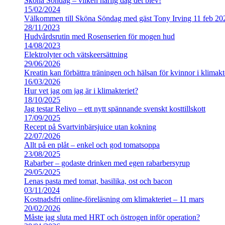
Sköna Söndag – vilken härlig dag det blev!
15/02/2024
Välkommen till Sköna Söndag med gäst Tony Irving 11 feb 20
28/11/2023
Hudvårdsrutin med Rosenserien för mogen hud
14/08/2023
Elektrolyter och vätskeersättning
29/06/2026
Kreatin kan förbättra träningen och hälsan för kvinnor i klimakt
16/03/2026
Hur vet jag om jag är i klimakteriet?
18/10/2025
Jag testar Relivo – ett nytt spännande svenskt kosttillskott
17/09/2025
Recept på Svartvinbärsjuice utan kokning
22/07/2026
Allt på en plåt – enkel och god tomatsoppa
23/08/2025
Rabarber – godaste drinken med egen rabarbersyrup
29/05/2025
Lenas pasta med tomat, basilika, ost och bacon
03/11/2024
Kostnadsfri online-föreläsning om klimakteriet – 11 mars
20/02/2026
Måste jag sluta med HRT och östrogen inför operation?