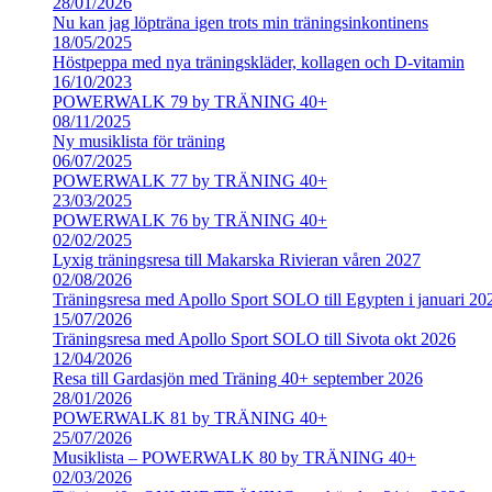
28/01/2026
Nu kan jag löpträna igen trots min träningsinkontinens
18/05/2025
Höstpeppa med nya träningskläder, kollagen och D-vitamin
16/10/2023
POWERWALK 79 by TRÄNING 40+
08/11/2025
Ny musiklista för träning
06/07/2025
POWERWALK 77 by TRÄNING 40+
23/03/2025
POWERWALK 76 by TRÄNING 40+
02/02/2025
Lyxig träningsresa till Makarska Rivieran våren 2027
02/08/2026
Träningsresa med Apollo Sport SOLO till Egypten i januari 20
15/07/2026
Träningsresa med Apollo Sport SOLO till Sivota okt 2026
12/04/2026
Resa till Gardasjön med Träning 40+ september 2026
28/01/2026
POWERWALK 81 by TRÄNING 40+
25/07/2026
Musiklista – POWERWALK 80 by TRÄNING 40+
02/03/2026