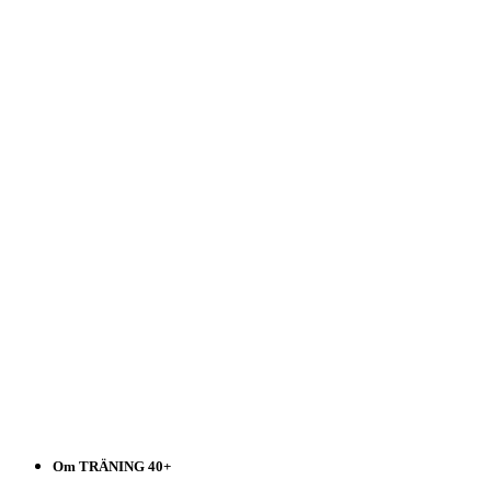
Träning
40+
Välj
i
listen!
Om TRÄNING 40+