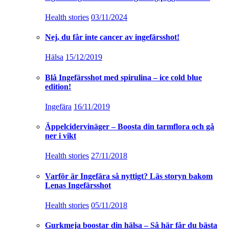
Health stories
03/11/2024
Nej, du får inte cancer av ingefärsshot!
Hälsa
15/12/2019
Blå Ingefärsshot med spirulina – ice cold blue
edition!
Ingefära
16/11/2019
Äppelcidervinäger – Boosta din tarmflora och gå
ner i vikt
Health stories
27/11/2018
Varför är Ingefära så nyttigt? Läs storyn bakom
Lenas Ingefärsshot
Health stories
05/11/2018
Gurkmeja boostar din hälsa – Så här får du bästa