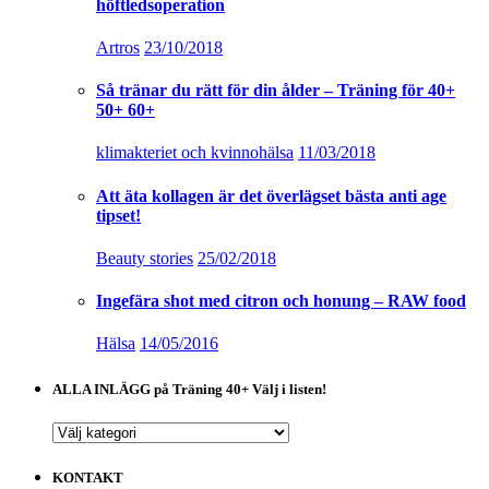
höftledsoperation
Artros
23/10/2018
Så tränar du rätt för din ålder – Träning för 40+
50+ 60+
klimakteriet och kvinnohälsa
11/03/2018
Att äta kollagen är det överlägset bästa anti age
tipset!
Beauty stories
25/02/2018
Ingefära shot med citron och honung – RAW food
Hälsa
14/05/2016
ALLA INLÄGG på Träning 40+ Välj i listen!
ALLA
INLÄGG
på
KONTAKT