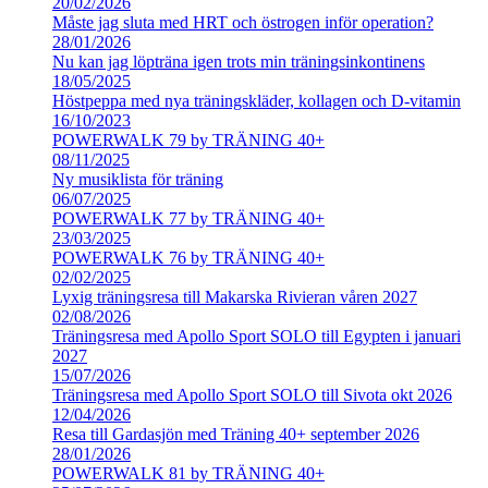
20/02/2026
Måste jag sluta med HRT och östrogen inför operation?
28/01/2026
Nu kan jag löpträna igen trots min träningsinkontinens
18/05/2025
Höstpeppa med nya träningskläder, kollagen och D-vitamin
16/10/2023
POWERWALK 79 by TRÄNING 40+
08/11/2025
Ny musiklista för träning
06/07/2025
POWERWALK 77 by TRÄNING 40+
23/03/2025
POWERWALK 76 by TRÄNING 40+
02/02/2025
Lyxig träningsresa till Makarska Rivieran våren 2027
02/08/2026
Träningsresa med Apollo Sport SOLO till Egypten i januari
2027
15/07/2026
Träningsresa med Apollo Sport SOLO till Sivota okt 2026
12/04/2026
Resa till Gardasjön med Träning 40+ september 2026
28/01/2026
POWERWALK 81 by TRÄNING 40+