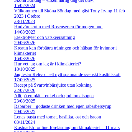
Sköna Söndag – vilken härlig dag det blev!
15/02/2024
Välkommen till Sköna Söndag med gäst Tony Irving 11 feb
2023 i Örebro
28/11/2023
Hudvårdsrutin med Rosenserien för mogen hud
14/08/2023
Elektrolyter och vätskeersättning
29/06/2026
Kreatin kan förbättra träningen och hälsan för kvinnor i
klimakteriet
16/03/2026
Hur vet jag om jag är i klimakteriet?
18/10/2025
Jag testar Relivo – ett nytt spännande svenskt kosttillskott
17/09/2025
Recept på Svartvinbärsjuice utan kokning
22/07/2026
Allt på en plåt – enkel och god tomatsoppa
23/08/2025
Rabarber – godaste drinken med egen rabarbersyrup
29/05/2025
Lenas pasta med tomat, basilika, ost och bacon
03/11/2024
Kostnadsfri online-föreläsning om klimakteriet – 11 mars