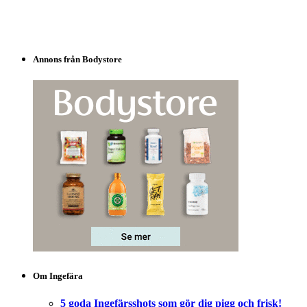
Annons från Bodystore
Om Ingefära
5 goda Ingefärsshots som gör dig pigg och frisk!