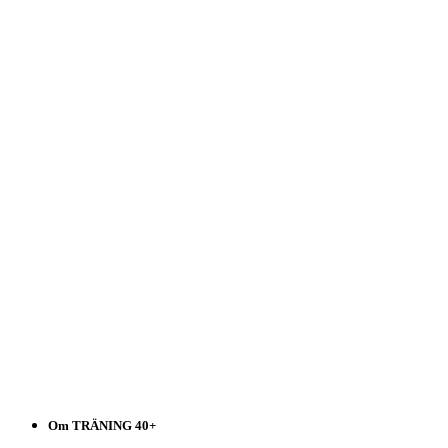
Träning
40+
Välj
i
listen!
Om TRÄNING 40+