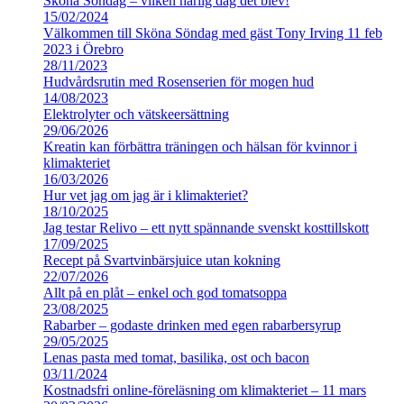
Sköna Söndag – vilken härlig dag det blev!
15/02/2024
Välkommen till Sköna Söndag med gäst Tony Irving 11 feb
2023 i Örebro
28/11/2023
Hudvårdsrutin med Rosenserien för mogen hud
14/08/2023
Elektrolyter och vätskeersättning
29/06/2026
Kreatin kan förbättra träningen och hälsan för kvinnor i
klimakteriet
16/03/2026
Hur vet jag om jag är i klimakteriet?
18/10/2025
Jag testar Relivo – ett nytt spännande svenskt kosttillskott
17/09/2025
Recept på Svartvinbärsjuice utan kokning
22/07/2026
Allt på en plåt – enkel och god tomatsoppa
23/08/2025
Rabarber – godaste drinken med egen rabarbersyrup
29/05/2025
Lenas pasta med tomat, basilika, ost och bacon
03/11/2024
Kostnadsfri online-föreläsning om klimakteriet – 11 mars