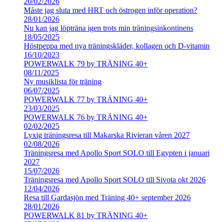
20/02/2026
Måste jag sluta med HRT och östrogen inför operation?
28/01/2026
Nu kan jag löpträna igen trots min träningsinkontinens
18/05/2025
Höstpeppa med nya träningskläder, kollagen och D-vitamin
16/10/2023
POWERWALK 79 by TRÄNING 40+
08/11/2025
Ny musiklista för träning
06/07/2025
POWERWALK 77 by TRÄNING 40+
23/03/2025
POWERWALK 76 by TRÄNING 40+
02/02/2025
Lyxig träningsresa till Makarska Rivieran våren 2027
02/08/2026
Träningsresa med Apollo Sport SOLO till Egypten i januari
2027
15/07/2026
Träningsresa med Apollo Sport SOLO till Sivota okt 2026
12/04/2026
Resa till Gardasjön med Träning 40+ september 2026
28/01/2026
POWERWALK 81 by TRÄNING 40+