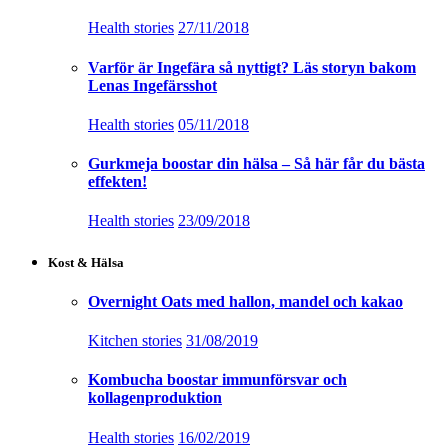
Health stories
27/11/2018
Varför är Ingefära så nyttigt? Läs storyn bakom
Lenas Ingefärsshot
Health stories
05/11/2018
Gurkmeja boostar din hälsa – Så här får du bästa
effekten!
Health stories
23/09/2018
Kost & Hälsa
Overnight Oats med hallon, mandel och kakao
Kitchen stories
31/08/2019
Kombucha boostar immunförsvar och
kollagenproduktion
Health stories
16/02/2019