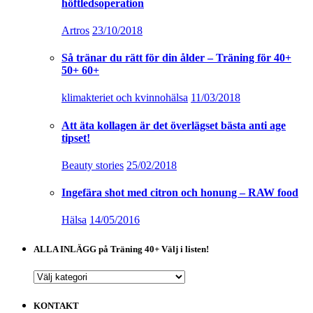
höftledsoperation
Artros
23/10/2018
Så tränar du rätt för din ålder – Träning för 40+
50+ 60+
klimakteriet och kvinnohälsa
11/03/2018
Att äta kollagen är det överlägset bästa anti age
tipset!
Beauty stories
25/02/2018
Ingefära shot med citron och honung – RAW food
Hälsa
14/05/2016
ALLA INLÄGG på Träning 40+ Välj i listen!
ALLA
INLÄGG
på
KONTAKT