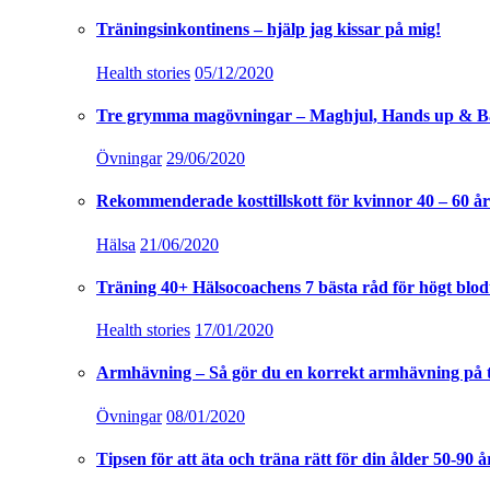
Träningsinkontinens – hjälp jag kissar på mig!
Health stories
05/12/2020
Tre grymma magövningar – Maghjul, Hands up & B
Övningar
29/06/2020
Rekommenderade kosttillskott för kvinnor 40 – 60 år
Hälsa
21/06/2020
Träning 40+ Hälsocoachens 7 bästa råd för högt blod
Health stories
17/01/2020
Armhävning – Så gör du en korrekt armhävning på 
Övningar
08/01/2020
Tipsen för att äta och träna rätt för din ålder 50-90 å