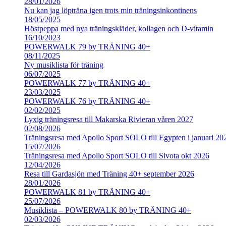
28/01/2026
Nu kan jag löpträna igen trots min träningsinkontinens
18/05/2025
Höstpeppa med nya träningskläder, kollagen och D-vitamin
16/10/2023
POWERWALK 79 by TRÄNING 40+
08/11/2025
Ny musiklista för träning
06/07/2025
POWERWALK 77 by TRÄNING 40+
23/03/2025
POWERWALK 76 by TRÄNING 40+
02/02/2025
Lyxig träningsresa till Makarska Rivieran våren 2027
02/08/2026
Träningsresa med Apollo Sport SOLO till Egypten i januari 20
15/07/2026
Träningsresa med Apollo Sport SOLO till Sivota okt 2026
12/04/2026
Resa till Gardasjön med Träning 40+ september 2026
28/01/2026
POWERWALK 81 by TRÄNING 40+
25/07/2026
Musiklista – POWERWALK 80 by TRÄNING 40+
02/03/2026