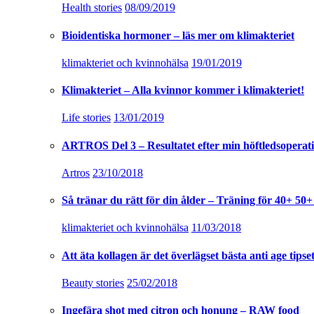
Health stories
08/09/2019
Bioidentiska hormoner – läs mer om klimakteriet
klimakteriet och kvinnohälsa
19/01/2019
Klimakteriet – Alla kvinnor kommer i klimakteriet!
Life stories
13/01/2019
ARTROS Del 3 – Resultatet efter min höftledsoperat
Artros
23/10/2018
Så tränar du rätt för din ålder – Träning för 40+ 50+
klimakteriet och kvinnohälsa
11/03/2018
Att äta kollagen är det överlägset bästa anti age tipset
Beauty stories
25/02/2018
Ingefära shot med citron och honung – RAW food