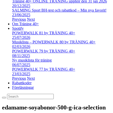
Träning 40+ ONLINE TRÄNING upphör den 31 jan 2026
20/12/2025
SALMING Sport BH-test och rabattkod – Min nya favorit!
23/06/2025
Previous
Next
Om Träning 40+
Spotify
POWERWALK 81 by TRÄNING 40+
25/07/2026
Musiklista – POWERWALK 80 by TRÄNING 40+
02/03/2026
POWERWALK 79 by TRÄNING 40+
08/11/2025
Ny musiklista för träning
06/07/2025
POWERWALK 77 by TRÄNING 40+
23/03/2025
Previous
Next
Rabattkoder
Föreläsningar
edamame-soyabonor-500-g-ica-selection