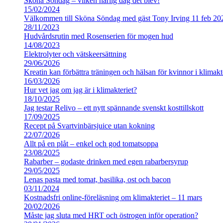
Sköna Söndag – vilken härlig dag det blev!
15/02/2024
Välkommen till Sköna Söndag med gäst Tony Irving 11 feb 20
28/11/2023
Hudvårdsrutin med Rosenserien för mogen hud
14/08/2023
Elektrolyter och vätskeersättning
29/06/2026
Kreatin kan förbättra träningen och hälsan för kvinnor i klimakt
16/03/2026
Hur vet jag om jag är i klimakteriet?
18/10/2025
Jag testar Relivo – ett nytt spännande svenskt kosttillskott
17/09/2025
Recept på Svartvinbärsjuice utan kokning
22/07/2026
Allt på en plåt – enkel och god tomatsoppa
23/08/2025
Rabarber – godaste drinken med egen rabarbersyrup
29/05/2025
Lenas pasta med tomat, basilika, ost och bacon
03/11/2024
Kostnadsfri online-föreläsning om klimakteriet – 11 mars
20/02/2026
Måste jag sluta med HRT och östrogen inför operation?