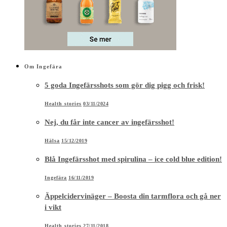
Om Ingefära
5 goda Ingefärsshots som gör dig pigg och frisk!
Health stories
03/11/2024
Nej, du får inte cancer av ingefärsshot!
Hälsa
15/12/2019
Blå Ingefärsshot med spirulina – ice cold blue edition!
Ingefära
16/11/2019
Äppelcidervinäger – Boosta din tarmflora och gå ner
i vikt
Health stories
27/11/2018