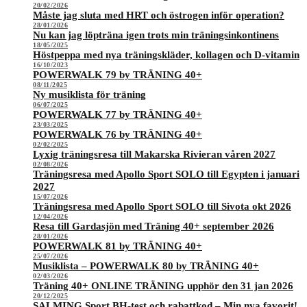
20/02/2026
Måste jag sluta med HRT och östrogen inför operation?
28/01/2026
Nu kan jag löpträna igen trots min träningsinkontinens
18/05/2025
Höstpeppa med nya träningskläder, kollagen och D-vitamin
16/10/2023
POWERWALK 79 by TRÄNING 40+
08/11/2025
Ny musiklista för träning
06/07/2025
POWERWALK 77 by TRÄNING 40+
23/03/2025
POWERWALK 76 by TRÄNING 40+
02/02/2025
Lyxig träningsresa till Makarska Rivieran våren 2027
02/08/2026
Träningsresa med Apollo Sport SOLO till Egypten i januari
2027
15/07/2026
Träningsresa med Apollo Sport SOLO till Sivota okt 2026
12/04/2026
Resa till Gardasjön med Träning 40+ september 2026
28/01/2026
POWERWALK 81 by TRÄNING 40+
25/07/2026
Musiklista – POWERWALK 80 by TRÄNING 40+
02/03/2026
Träning 40+ ONLINE TRÄNING upphör den 31 jan 2026
20/12/2025
SALMING Sport BH-test och rabattkod – Min nya favorit!