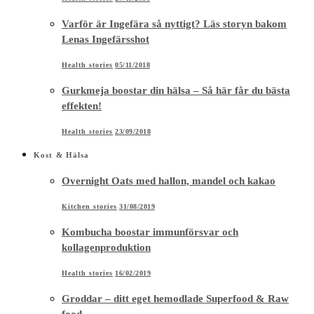
Varför är Ingefära så nyttigt? Läs storyn bakom
Lenas Ingefärsshot
Health stories
05/11/2018
Gurkmeja boostar din hälsa – Så här får du bästa
effekten!
Health stories
23/09/2018
Kost & Hälsa
Overnight Oats med hallon, mandel och kakao
Kitchen stories
31/08/2019
Kombucha boostar immunförsvar och
kollagenproduktion
Health stories
16/02/2019
Groddar – ditt eget hemodlade Superfood & Raw
food