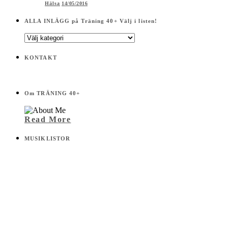
Hälsa
14/05/2016
ALLA INLÄGG på Träning 40+ Välj i listen!
ALLA
INLÄGG
på
KONTAKT
Träning
40+
Välj
i
Om TRÄNING 40+
listen!
Read More
MUSIKLISTOR