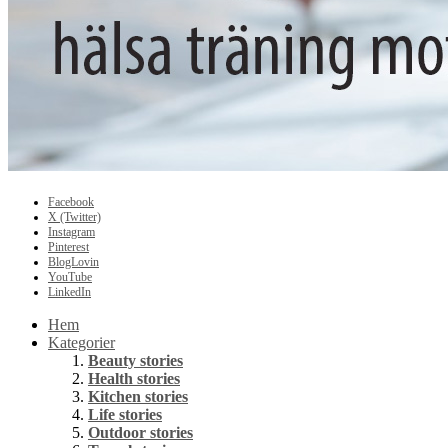
Facebook
X (Twitter)
Instagram
Pinterest
BlogLovin
YouTube
LinkedIn
Hem
Kategorier
Beauty stories
Health stories
Kitchen stories
Life stories
Outdoor stories