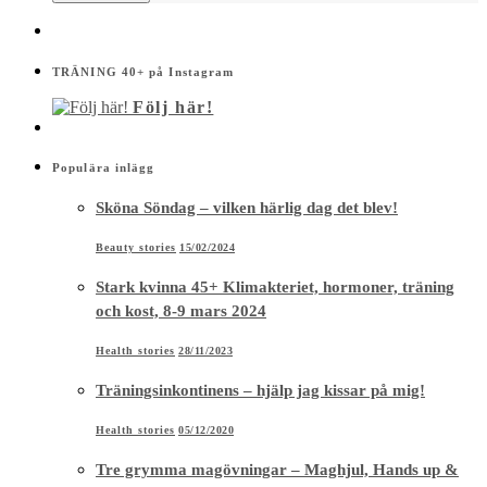
TRÄNING 40+ på Instagram
Följ här!
Populära inlägg
Sköna Söndag – vilken härlig dag det blev!
Beauty stories
15/02/2024
Stark kvinna 45+ Klimakteriet, hormoner, träning
och kost, 8-9 mars 2024
Health stories
28/11/2023
Träningsinkontinens – hjälp jag kissar på mig!
Health stories
05/12/2020
Tre grymma magövningar – Maghjul, Hands up &