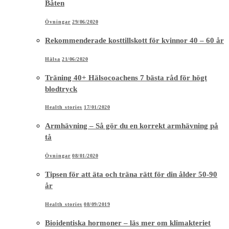
Båten
Övningar
29/06/2020
Rekommenderade kosttillskott för kvinnor 40 – 60 år
Hälsa
21/06/2020
Träning 40+ Hälsocoachens 7 bästa råd för högt
blodtryck
Health stories
17/01/2020
Armhävning – Så gör du en korrekt armhävning på
tå
Övningar
08/01/2020
Tipsen för att äta och träna rätt för din ålder 50-90
år
Health stories
08/09/2019
Bioidentiska hormoner – läs mer om klimakteriet