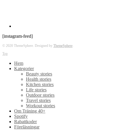
[instagram-feed]
© 2020 ThemeSphere. Designed by
ThemeSphere
.
Top
Hem
Kategorier
Beauty stories
Health stories
Kitchen stories
Life stories
Outdoor stories
Travel stories
Workout stories
Om Träning 40+
Spotify
Rabattkoder
Föreläsningar