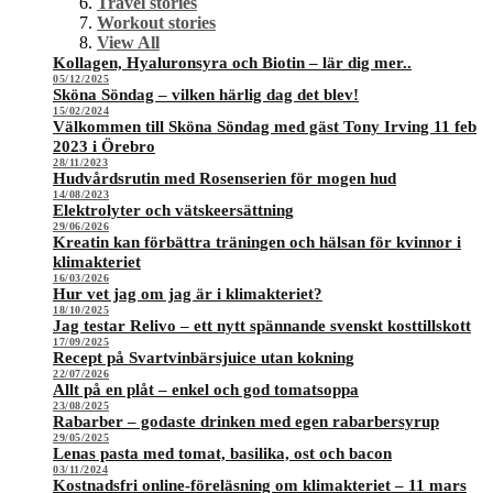
Travel stories
Workout stories
View All
Kollagen, Hyaluronsyra och Biotin – lär dig mer..
05/12/2025
Sköna Söndag – vilken härlig dag det blev!
15/02/2024
Välkommen till Sköna Söndag med gäst Tony Irving 11 feb
2023 i Örebro
28/11/2023
Hudvårdsrutin med Rosenserien för mogen hud
14/08/2023
Elektrolyter och vätskeersättning
29/06/2026
Kreatin kan förbättra träningen och hälsan för kvinnor i
klimakteriet
16/03/2026
Hur vet jag om jag är i klimakteriet?
18/10/2025
Jag testar Relivo – ett nytt spännande svenskt kosttillskott
17/09/2025
Recept på Svartvinbärsjuice utan kokning
22/07/2026
Allt på en plåt – enkel och god tomatsoppa
23/08/2025
Rabarber – godaste drinken med egen rabarbersyrup
29/05/2025
Lenas pasta med tomat, basilika, ost och bacon
03/11/2024
Kostnadsfri online-föreläsning om klimakteriet – 11 mars