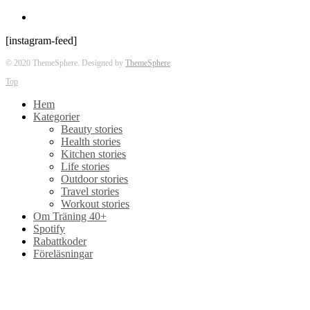
[instagram-feed]
© 2020 ThemeSphere. Designed by
ThemeSphere
.
Top
Hem
Kategorier
Beauty stories
Health stories
Kitchen stories
Life stories
Outdoor stories
Travel stories
Workout stories
Om Träning 40+
Spotify
Rabattkoder
Föreläsningar