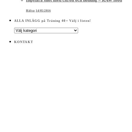
Hälsa
14/05/2016
ALLA INLÄGG på Träning 40+ Välj i listen!
ALLA
INLÄGG
på
KONTAKT
Träning
40+
Välj
i
listen!