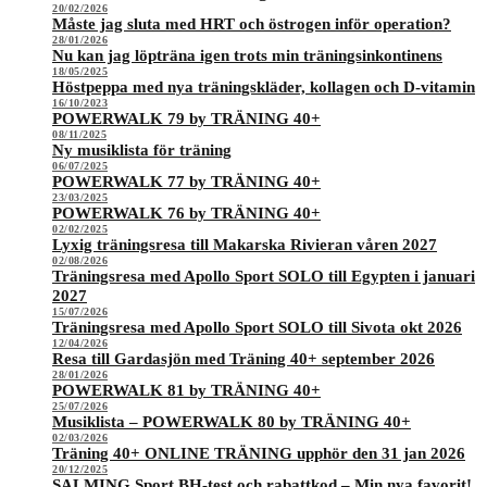
20/02/2026
Måste jag sluta med HRT och östrogen inför operation?
28/01/2026
Nu kan jag löpträna igen trots min träningsinkontinens
18/05/2025
Höstpeppa med nya träningskläder, kollagen och D-vitamin
16/10/2023
POWERWALK 79 by TRÄNING 40+
08/11/2025
Ny musiklista för träning
06/07/2025
POWERWALK 77 by TRÄNING 40+
23/03/2025
POWERWALK 76 by TRÄNING 40+
02/02/2025
Lyxig träningsresa till Makarska Rivieran våren 2027
02/08/2026
Träningsresa med Apollo Sport SOLO till Egypten i januari
2027
15/07/2026
Träningsresa med Apollo Sport SOLO till Sivota okt 2026
12/04/2026
Resa till Gardasjön med Träning 40+ september 2026
28/01/2026
POWERWALK 81 by TRÄNING 40+
25/07/2026
Musiklista – POWERWALK 80 by TRÄNING 40+
02/03/2026
Träning 40+ ONLINE TRÄNING upphör den 31 jan 2026
20/12/2025
SALMING Sport BH-test och rabattkod – Min nya favorit!