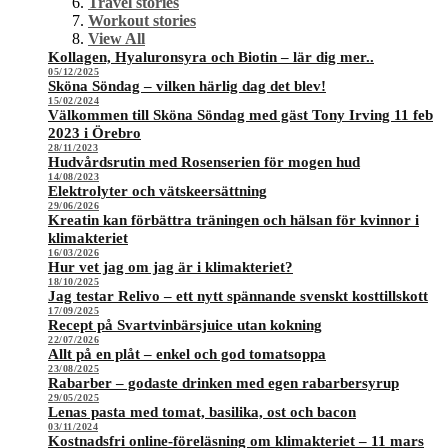
Travel stories
Workout stories
View All
Kollagen, Hyaluronsyra och Biotin – lär dig mer..
05/12/2025
Sköna Söndag – vilken härlig dag det blev!
15/02/2024
Välkommen till Sköna Söndag med gäst Tony Irving 11 feb
2023 i Örebro
28/11/2023
Hudvårdsrutin med Rosenserien för mogen hud
14/08/2023
Elektrolyter och vätskeersättning
29/06/2026
Kreatin kan förbättra träningen och hälsan för kvinnor i
klimakteriet
16/03/2026
Hur vet jag om jag är i klimakteriet?
18/10/2025
Jag testar Relivo – ett nytt spännande svenskt kosttillskott
17/09/2025
Recept på Svartvinbärsjuice utan kokning
22/07/2026
Allt på en plåt – enkel och god tomatsoppa
23/08/2025
Rabarber – godaste drinken med egen rabarbersyrup
29/05/2025
Lenas pasta med tomat, basilika, ost och bacon
03/11/2024
Kostnadsfri online-föreläsning om klimakteriet – 11 mars