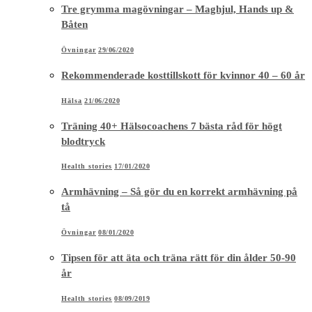
Tre grymma magövningar – Maghjul, Hands up &
Båten
Övningar
29/06/2020
Rekommenderade kosttillskott för kvinnor 40 – 60 år
Hälsa
21/06/2020
Träning 40+ Hälsocoachens 7 bästa råd för högt
blodtryck
Health stories
17/01/2020
Armhävning – Så gör du en korrekt armhävning på
tå
Övningar
08/01/2020
Tipsen för att äta och träna rätt för din ålder 50-90
år
Health stories
08/09/2019