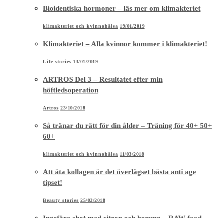
Bioidentiska hormoner – läs mer om klimakteriet
klimakteriet och kvinnohälsa
19/01/2019
Klimakteriet – Alla kvinnor kommer i klimakteriet!
Life stories
13/01/2019
ARTROS Del 3 – Resultatet efter min
höftledsoperation
Artros
23/10/2018
Så tränar du rätt för din ålder – Träning för 40+ 50+
60+
klimakteriet och kvinnohälsa
11/03/2018
Att äta kollagen är det överlägset bästa anti age
tipset!
Beauty stories
25/02/2018
Ingefära shot med citron och honung – RAW food