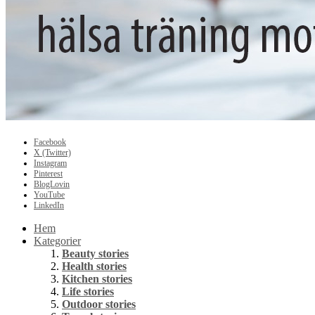
Facebook
X (Twitter)
Instagram
Pinterest
BlogLovin
YouTube
LinkedIn
Hem
Kategorier
Beauty stories
Health stories
Kitchen stories
Life stories
Outdoor stories