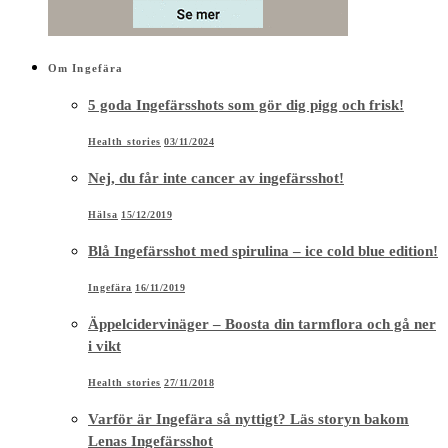
Om Ingefära
5 goda Ingefärsshots som gör dig pigg och frisk!
Health stories
03/11/2024
Nej, du får inte cancer av ingefärsshot!
Hälsa
15/12/2019
Blå Ingefärsshot med spirulina – ice cold blue edition!
Ingefära
16/11/2019
Äppelcidervinäger – Boosta din tarmflora och gå ner
i vikt
Health stories
27/11/2018
Varför är Ingefära så nyttigt? Läs storyn bakom
Lenas Ingefärsshot