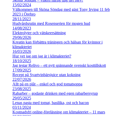
Sköna Söndag – vilken härlig dag det blev!
15/02/2024
Välkommen till Sköna Söndag med gäst Tony Irving 11 feb
2023 i Örebro
28/11/2023
Hudvårdsrutin med Rosenserien för mogen hud
14/08/2023
Elektrolyter och vätskeersättning
29/06/2026
Kreatin kan förbättra träningen och hälsan för kvinnor i
klimakteriet
16/03/2026
Hur vet jag om jag är i klimakteriet?
18/10/2025
Jag testar Relivo – ett nytt spännande svenskt kosttillskott
17/09/2025
Recept på Svartvinbärsjuice utan kokning
22/07/2026
Allt på en plåt – enkel och god tomatsoppa
23/08/2025
Rabarber – godaste drinken med egen rabarbersyrup
29/05/2025
Lenas pasta med tomat, basilika, ost och bacon
03/11/2024
Kostnadsfri online-föreläsning om klimakteriet – 11 mars