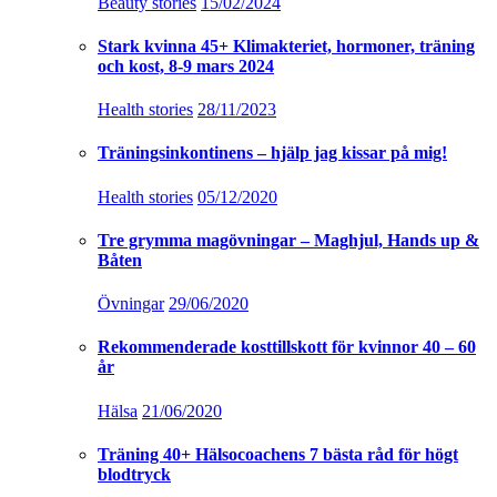
Beauty stories
15/02/2024
Stark kvinna 45+ Klimakteriet, hormoner, träning
och kost, 8-9 mars 2024
Health stories
28/11/2023
Träningsinkontinens – hjälp jag kissar på mig!
Health stories
05/12/2020
Tre grymma magövningar – Maghjul, Hands up &
Båten
Övningar
29/06/2020
Rekommenderade kosttillskott för kvinnor 40 – 60
år
Hälsa
21/06/2020
Träning 40+ Hälsocoachens 7 bästa råd för högt
blodtryck