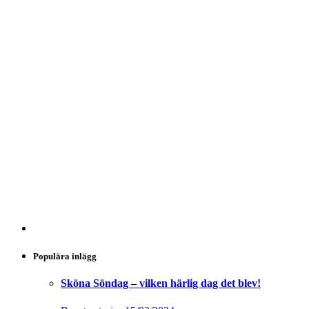
Populära inlägg
Sköna Söndag – vilken härlig dag det blev!