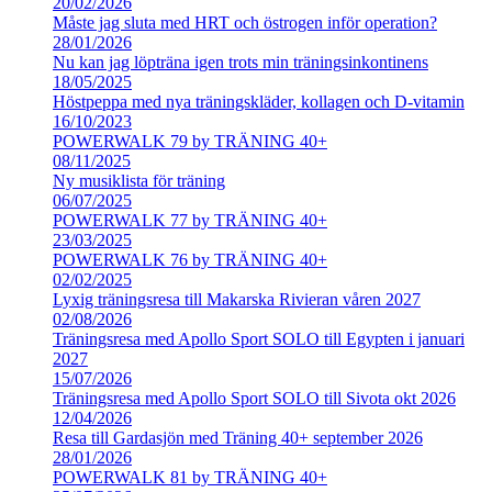
20/02/2026
Måste jag sluta med HRT och östrogen inför operation?
28/01/2026
Nu kan jag löpträna igen trots min träningsinkontinens
18/05/2025
Höstpeppa med nya träningskläder, kollagen och D-vitamin
16/10/2023
POWERWALK 79 by TRÄNING 40+
08/11/2025
Ny musiklista för träning
06/07/2025
POWERWALK 77 by TRÄNING 40+
23/03/2025
POWERWALK 76 by TRÄNING 40+
02/02/2025
Lyxig träningsresa till Makarska Rivieran våren 2027
02/08/2026
Träningsresa med Apollo Sport SOLO till Egypten i januari
2027
15/07/2026
Träningsresa med Apollo Sport SOLO till Sivota okt 2026
12/04/2026
Resa till Gardasjön med Träning 40+ september 2026
28/01/2026
POWERWALK 81 by TRÄNING 40+