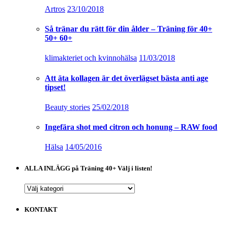
Artros
23/10/2018
Så tränar du rätt för din ålder – Träning för 40+
50+ 60+
klimakteriet och kvinnohälsa
11/03/2018
Att äta kollagen är det överlägset bästa anti age
tipset!
Beauty stories
25/02/2018
Ingefära shot med citron och honung – RAW food
Hälsa
14/05/2016
ALLA INLÄGG på Träning 40+ Välj i listen!
ALLA
INLÄGG
på
KONTAKT
Träning
40+