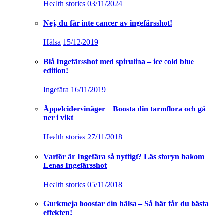
Health stories
03/11/2024
Nej, du får inte cancer av ingefärsshot!
Hälsa
15/12/2019
Blå Ingefärsshot med spirulina – ice cold blue
edition!
Ingefära
16/11/2019
Äppelcidervinäger – Boosta din tarmflora och gå
ner i vikt
Health stories
27/11/2018
Varför är Ingefära så nyttigt? Läs storyn bakom
Lenas Ingefärsshot
Health stories
05/11/2018
Gurkmeja boostar din hälsa – Så här får du bästa
effekten!