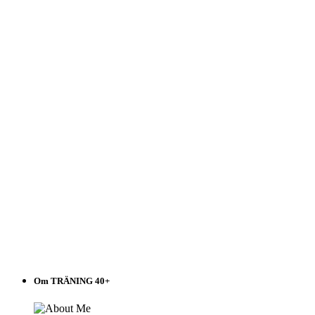
Välj
i
listen!
Om TRÄNING 40+