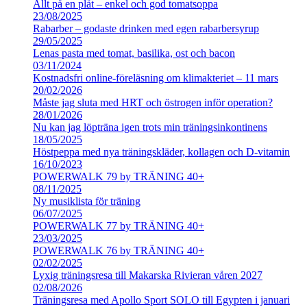
Allt på en plåt – enkel och god tomatsoppa
23/08/2025
Rabarber – godaste drinken med egen rabarbersyrup
29/05/2025
Lenas pasta med tomat, basilika, ost och bacon
03/11/2024
Kostnadsfri online-föreläsning om klimakteriet – 11 mars
20/02/2026
Måste jag sluta med HRT och östrogen inför operation?
28/01/2026
Nu kan jag löpträna igen trots min träningsinkontinens
18/05/2025
Höstpeppa med nya träningskläder, kollagen och D-vitamin
16/10/2023
POWERWALK 79 by TRÄNING 40+
08/11/2025
Ny musiklista för träning
06/07/2025
POWERWALK 77 by TRÄNING 40+
23/03/2025
POWERWALK 76 by TRÄNING 40+
02/02/2025
Lyxig träningsresa till Makarska Rivieran våren 2027
02/08/2026
Träningsresa med Apollo Sport SOLO till Egypten i januari