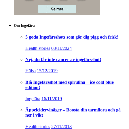
Om Ingefära
5 goda Ingefärsshots som gör dig pigg och frisk!
Health stories
03/11/2024
Nej, du får inte cancer av ingefärsshot!
Hälsa
15/12/2019
Blå Ingefärsshot med spirulina – ice cold blue
edition!
Ingefära
16/11/2019
Äppelcidervinäger – Boosta din tarmflora och gå
ner i vikt
Health stories
27/11/2018