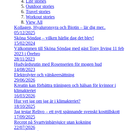
Life stories
Outdoor stories
Travel stories
Workout stories
View All
Kollagen, Hyaluronsyra och Biotin – lär dig mer..
05/12/2025
Sköna Söndag – vilken härlig dag det blev!
15/02/2024
Välkommen till Sköna Söndag med gäst Tony Irving 11 feb
2023 i Örebro
28/11/2023
Hudvårdsrutin med Rosenserien för mogen hud
14/08/2023
Elektrolyter och vätskeersättning
29/06/2026
Kreatin kan förbättra träningen och hälsan för kvinnor i
klimakteriet
16/03/2026
Hur vet jag om jag är i klimakteriet?
18/10/2025
Jag testar Relivo – ett nytt spännande svenskt kosttillskott
17/09/2025
Recept på Svartvinbärsjuice utan kokning
22/07/2026