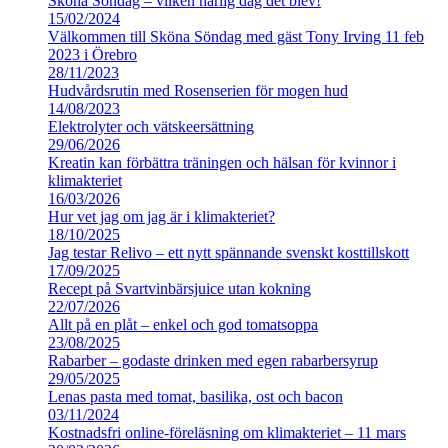
Sköna Söndag – vilken härlig dag det blev!
15/02/2024
Välkommen till Sköna Söndag med gäst Tony Irving 11 feb
2023 i Örebro
28/11/2023
Hudvårdsrutin med Rosenserien för mogen hud
14/08/2023
Elektrolyter och vätskeersättning
29/06/2026
Kreatin kan förbättra träningen och hälsan för kvinnor i
klimakteriet
16/03/2026
Hur vet jag om jag är i klimakteriet?
18/10/2025
Jag testar Relivo – ett nytt spännande svenskt kosttillskott
17/09/2025
Recept på Svartvinbärsjuice utan kokning
22/07/2026
Allt på en plåt – enkel och god tomatsoppa
23/08/2025
Rabarber – godaste drinken med egen rabarbersyrup
29/05/2025
Lenas pasta med tomat, basilika, ost och bacon
03/11/2024
Kostnadsfri online-föreläsning om klimakteriet – 11 mars