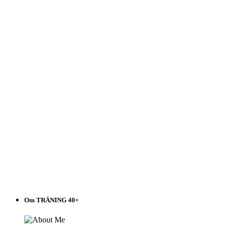
Välj
i
listen!
Om TRÄNING 40+