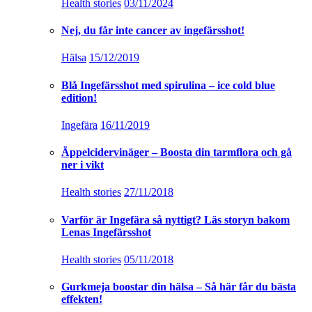
Health stories
03/11/2024
Nej, du får inte cancer av ingefärsshot!
Hälsa
15/12/2019
Blå Ingefärsshot med spirulina – ice cold blue
edition!
Ingefära
16/11/2019
Äppelcidervinäger – Boosta din tarmflora och gå
ner i vikt
Health stories
27/11/2018
Varför är Ingefära så nyttigt? Läs storyn bakom
Lenas Ingefärsshot
Health stories
05/11/2018
Gurkmeja boostar din hälsa – Så här får du bästa
effekten!