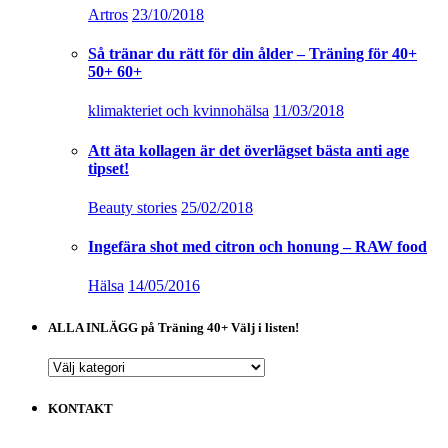
Artros
23/10/2018
Så tränar du rätt för din ålder – Träning för 40+
50+ 60+
klimakteriet och kvinnohälsa
11/03/2018
Att äta kollagen är det överlägset bästa anti age
tipset!
Beauty stories
25/02/2018
Ingefära shot med citron och honung – RAW food
Hälsa
14/05/2016
ALLA INLÄGG på Träning 40+ Välj i listen!
ALLA
INLÄGG
på
KONTAKT
Träning
40+