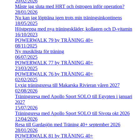
20/02/2026
Måste jag sluta med HRT och östrogen inför operation?
28/01/2026
Nu kan jag löpträna igen trots min träningsinkontinens
18/05/2025
Höstpeppa med nya träningskläder, kollagen och D-vitamin
16/10/2023
POWERWALK 79 by TRÄNING 40+
08/11/2025
Ny musiklista för träning
06/07/2025
POWERWALK 77 by TRÄNING 40+
23/03/2025
POWERWALK 76 by TRÄNING 40+
02/02/2025
Lyxig träningsresa till Makarska Rivieran våren 2027
02/08/2026
Träningsresa med Apollo Sport SOLO till Egypten i januari
2027
15/07/2026
Träningsresa med Apollo Sport SOLO till Sivota okt 2026
12/04/2026
Resa till Gardasjön med Träning 40+ september 2026
28/01/2026
POWERWALK 81 by TRÄNING 40+