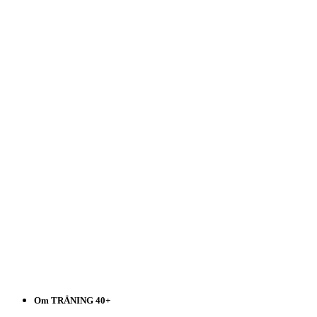
40+
Välj
i
listen!
Om TRÄNING 40+