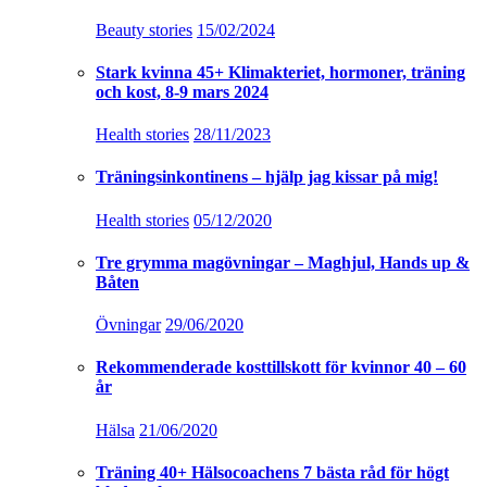
Beauty stories
15/02/2024
Stark kvinna 45+ Klimakteriet, hormoner, träning
och kost, 8-9 mars 2024
Health stories
28/11/2023
Träningsinkontinens – hjälp jag kissar på mig!
Health stories
05/12/2020
Tre grymma magövningar – Maghjul, Hands up &
Båten
Övningar
29/06/2020
Rekommenderade kosttillskott för kvinnor 40 – 60
år
Hälsa
21/06/2020
Träning 40+ Hälsocoachens 7 bästa råd för högt