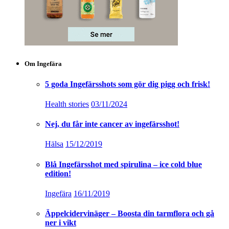
Om Ingefära
5 goda Ingefärsshots som gör dig pigg och frisk!
Health stories
03/11/2024
Nej, du får inte cancer av ingefärsshot!
Hälsa
15/12/2019
Blå Ingefärsshot med spirulina – ice cold blue
edition!
Ingefära
16/11/2019
Äppelcidervinäger – Boosta din tarmflora och gå
ner i vikt