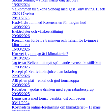
Sköna Söndag – vilken härlig dag det blev!
15/02/2024
Välkommen till Sköna Söndag med gäst Tony Irving 11 feb
2023 i Örebro
28/11/2023
Hudvårdsrutin med Rosenserien för mogen hud
14/08/2023
Elektrolyter och vätskeersättning
29/06/2026
Kreatin kan förbättra träningen och hälsan för kvinnor i
klimakteriet
16/03/2026
Hur vet jag om jag är i klimakteriet?
18/10/2025
Jag testar Relivo – ett nytt spännande svenskt kosttillskott
17/09/2025
Recept på Svartvinbärsjuice utan kokning
22/07/2026
Allt på en plåt – enkel och god tomatsoppa
23/08/2025
Rabarber – godaste drinken med egen rabarbersyrup
29/05/2025
Lenas pasta med tomat, basilika, ost och bacon
03/11/2024
Kostnadsfri online-föreläsning om klimakteriet – 11 mars