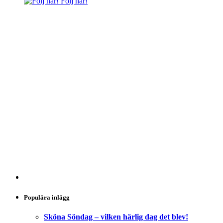
Följ här!
Populära inlägg
Sköna Söndag – vilken härlig dag det blev!