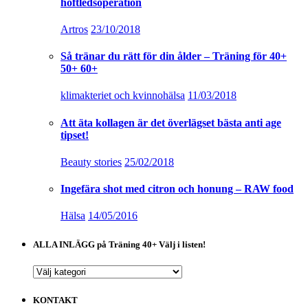
höftledsoperation
Artros
23/10/2018
Så tränar du rätt för din ålder – Träning för 40+
50+ 60+
klimakteriet och kvinnohälsa
11/03/2018
Att äta kollagen är det överlägset bästa anti age
tipset!
Beauty stories
25/02/2018
Ingefära shot med citron och honung – RAW food
Hälsa
14/05/2016
ALLA INLÄGG på Träning 40+ Välj i listen!
ALLA
INLÄGG
på
KONTAKT
Träning