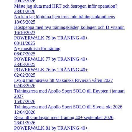
20/02/2026
Måste jag sluta med HRT och östrogen inför operation?
28/01/2026
Nu kan jag löpträna igen trots min träningsinkontinens
18/05/2025
Höstpeppa med nya träningskläder, kollagen och D-vitamin
16/10/2023
POWERWALK 79 by TRÄNING 40+
08/11/2025
Ny musiklista för träning
06/07/2025
POWERWALK 77 by TRÄNING 40+
23/03/2025
POWERWALK 76 by TRÄNING 40+
02/02/2025
Lyxig träningsresa till Makarska Rivieran våren 2027
02/08/2026
Träningsresa med Apollo Sport SOLO till Egypten i januari
2027
15/07/2026
Träningsresa med Apollo Sport SOLO till Sivota okt 2026
12/04/2026
Resa till Gardasjön med Träning 40+ september 2026
28/01/2026
POWERWALK 81 by TRÄNING 40+