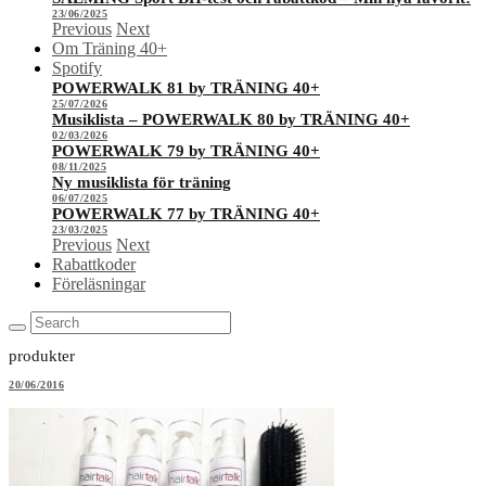
23/06/2025
Previous
Next
Om Träning 40+
Spotify
POWERWALK 81 by TRÄNING 40+
25/07/2026
Musiklista – POWERWALK 80 by TRÄNING 40+
02/03/2026
POWERWALK 79 by TRÄNING 40+
08/11/2025
Ny musiklista för träning
06/07/2025
POWERWALK 77 by TRÄNING 40+
23/03/2025
Previous
Next
Rabattkoder
Föreläsningar
produkter
20/06/2016