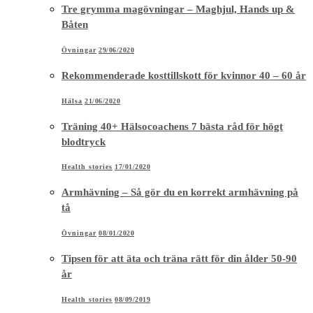
Tre grymma magövningar – Maghjul, Hands up &
Båten
Övningar
29/06/2020
Rekommenderade kosttillskott för kvinnor 40 – 60 år
Hälsa
21/06/2020
Träning 40+ Hälsocoachens 7 bästa råd för högt
blodtryck
Health stories
17/01/2020
Armhävning – Så gör du en korrekt armhävning på
tå
Övningar
08/01/2020
Tipsen för att äta och träna rätt för din ålder 50-90
år
Health stories
08/09/2019