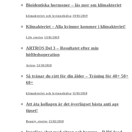
Bioidentiska hormoner – läs mer om klimakteriet
klimakteriet och kvinnohälsa
19/01/2019
Klimakteriet – Alla kvinnor kommer i klimakteriet!
Life stories
13/01/2019
ARTROS Del 3 – Resultatet efter min
höftledsoperation
Artros
23/10/2018
Så tränar du rätt för din ålder – Träning för 40+ 50+
60+
klimakteriet och kvinnohälsa
11/03/2018
Att äta kollagen är det överlägset bästa anti age
tipset!
Beauty stories
25/02/2018
Ingefära shot med citron och honung – RAW food