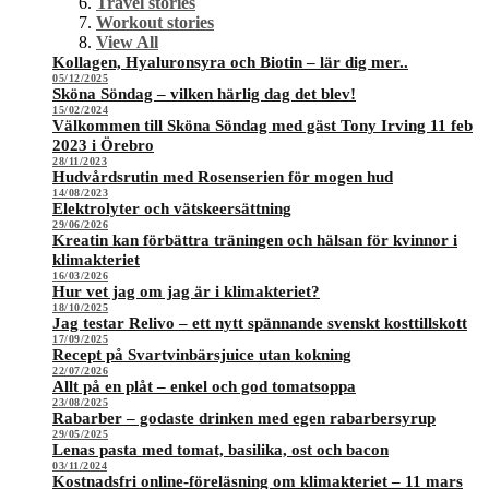
Travel stories
Workout stories
View All
Kollagen, Hyaluronsyra och Biotin – lär dig mer..
05/12/2025
Sköna Söndag – vilken härlig dag det blev!
15/02/2024
Välkommen till Sköna Söndag med gäst Tony Irving 11 feb
2023 i Örebro
28/11/2023
Hudvårdsrutin med Rosenserien för mogen hud
14/08/2023
Elektrolyter och vätskeersättning
29/06/2026
Kreatin kan förbättra träningen och hälsan för kvinnor i
klimakteriet
16/03/2026
Hur vet jag om jag är i klimakteriet?
18/10/2025
Jag testar Relivo – ett nytt spännande svenskt kosttillskott
17/09/2025
Recept på Svartvinbärsjuice utan kokning
22/07/2026
Allt på en plåt – enkel och god tomatsoppa
23/08/2025
Rabarber – godaste drinken med egen rabarbersyrup
29/05/2025
Lenas pasta med tomat, basilika, ost och bacon
03/11/2024
Kostnadsfri online-föreläsning om klimakteriet – 11 mars