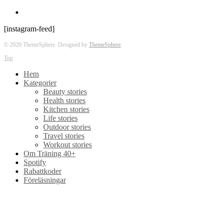
[instagram-feed]
© 2020 ThemeSphere. Designed by
ThemeSphere
.
Top
Hem
Kategorier
Beauty stories
Health stories
Kitchen stories
Life stories
Outdoor stories
Travel stories
Workout stories
Om Träning 40+
Spotify
Rabattkoder
Föreläsningar