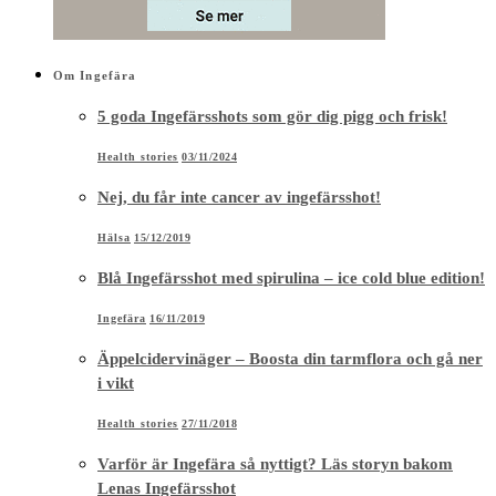
Om Ingefära
5 goda Ingefärsshots som gör dig pigg och frisk!
Health stories
03/11/2024
Nej, du får inte cancer av ingefärsshot!
Hälsa
15/12/2019
Blå Ingefärsshot med spirulina – ice cold blue edition!
Ingefära
16/11/2019
Äppelcidervinäger – Boosta din tarmflora och gå ner
i vikt
Health stories
27/11/2018
Varför är Ingefära så nyttigt? Läs storyn bakom
Lenas Ingefärsshot