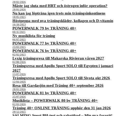
20/02/2026
Måste jag sluta med HRT och östrogen inför operation?
28/01/2026
Nu kan jag löpträna igen trots min träningsinkontinens
18/05/2025
Höstpeppa med nya träningskläder, kollagen och D-vitamin
16/10/2023
POWERWALK 79 by TRÄNING 40+
08/11/2025
Ny musiklista för träning
06/07/2025
POWERWALK 77 by TRÄNING 40+
23/03/2025
POWERWALK 76 by TRÄNING 40+
02/02/2025
Lyxig träningsresa till Makarska Rivieran våren 2027
02/08/2026
Träningsresa med Apollo Sport SOLO till Egypten i januari
2027
15/07/2026
Träningsresa med Apollo Sport SOLO till Sivota okt 2026
12/04/2026
Resa till Gardasjön med Träning 40+ september 2026
28/01/2026
POWERWALK 81 by TRÄNING 40+
25/07/2026
Musiklista – POWERWALK 80 by TRÄNING 40+
02/03/2026
Träning 40+ ONLINE TRÄNING upphör den 31 jan 2026
20/12/2025
SALMING Sport BH-test och rabattkod – Min nya favorit!