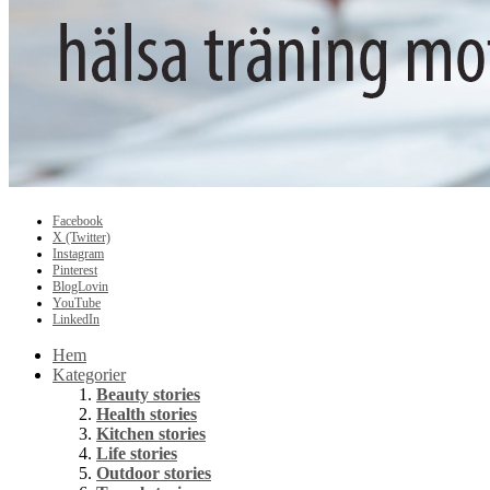
Facebook
X (Twitter)
Instagram
Pinterest
BlogLovin
YouTube
LinkedIn
Hem
Kategorier
Beauty stories
Health stories
Kitchen stories
Life stories
Outdoor stories