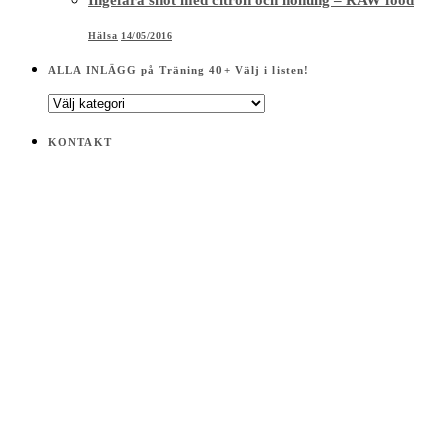
Hälsa
14/05/2016
ALLA INLÄGG på Träning 40+ Välj i listen!
ALLA
INLÄGG
på
KONTAKT
Träning
40+
Välj
i
listen!