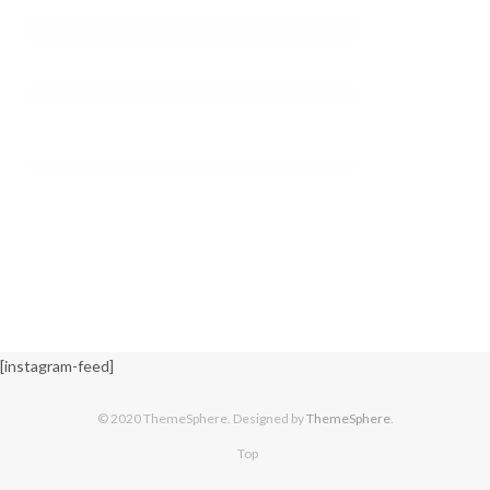
)
[instagram-feed]
© 2020 ThemeSphere. Designed by
ThemeSphere
.
Top