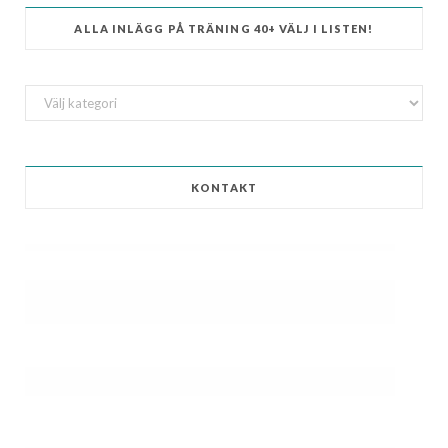
ALLA INLÄGG PÅ TRÄNING 40+ VÄLJ I LISTEN!
ALLA
INLÄGG
på
Träning
KONTAKT
40+
Välj
i
listen!