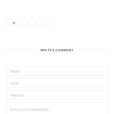
o
t
g
r
o
b
d
0
o
t
r
e
v
e
I
k
e
a
s
i
n
r
m
t
n
WRITE A COMMENT
)