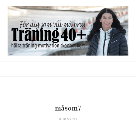
F
X
I
P
B
Y
L
a
(
n
i
l
o
i
c
T
s
n
o
u
n
måsom7
05/07/2021
e
w
t
t
g
T
k
b
i
a
e
L
u
e