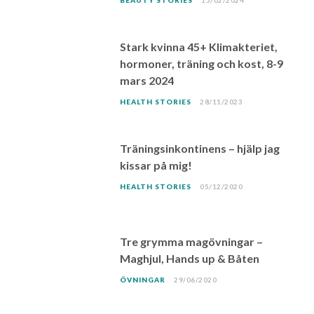
BEAUTY STORIES
15/02/2024
Stark kvinna 45+ Klimakteriet,
hormoner, träning och kost, 8-9
mars 2024
HEALTH STORIES
28/11/2023
Träningsinkontinens – hjälp jag
kissar på mig!
HEALTH STORIES
05/12/2020
Tre grymma magövningar –
Maghjul, Hands up & Båten
ÖVNINGAR
29/06/2020