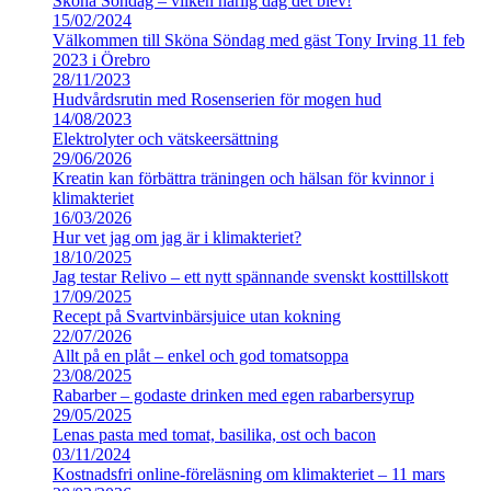
Sköna Söndag – vilken härlig dag det blev!
15/02/2024
Välkommen till Sköna Söndag med gäst Tony Irving 11 feb
2023 i Örebro
28/11/2023
Hudvårdsrutin med Rosenserien för mogen hud
14/08/2023
Elektrolyter och vätskeersättning
29/06/2026
Kreatin kan förbättra träningen och hälsan för kvinnor i
klimakteriet
16/03/2026
Hur vet jag om jag är i klimakteriet?
18/10/2025
Jag testar Relivo – ett nytt spännande svenskt kosttillskott
17/09/2025
Recept på Svartvinbärsjuice utan kokning
22/07/2026
Allt på en plåt – enkel och god tomatsoppa
23/08/2025
Rabarber – godaste drinken med egen rabarbersyrup
29/05/2025
Lenas pasta med tomat, basilika, ost och bacon
03/11/2024
Kostnadsfri online-föreläsning om klimakteriet – 11 mars