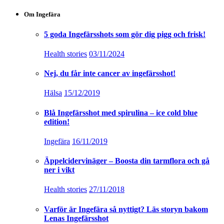
Om Ingefära
5 goda Ingefärsshots som gör dig pigg och frisk!
Health stories
03/11/2024
Nej, du får inte cancer av ingefärsshot!
Hälsa
15/12/2019
Blå Ingefärsshot med spirulina – ice cold blue
edition!
Ingefära
16/11/2019
Äppelcidervinäger – Boosta din tarmflora och gå
ner i vikt
Health stories
27/11/2018
Varför är Ingefära så nyttigt? Läs storyn bakom
Lenas Ingefärsshot