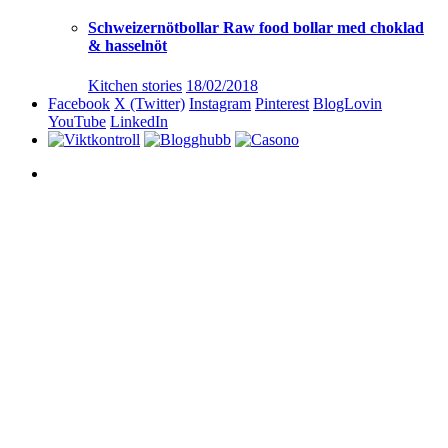
Schweizernötbollar Raw food bollar med choklad
& hasselnöt
Kitchen stories
18/02/2018
Facebook
X (Twitter)
Instagram
Pinterest
BlogLovin
YouTube
LinkedIn