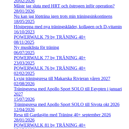
20/02/2026
Måste jag sluta med HRT och östrogen inför operation?
28/01/2026
Nu kan jag löpträna igen trots min träningsinkontinens
18/05/2025
Höstpeppa med nya träningskläder, kollagen och D-vitamin
16/10/2023
POWERWALK 79 by TRÄNING 40+
08/11/2025
Ny musiklista för träning
06/07/2025
POWERWALK 77 by TRÄNING 40+
23/03/2025
POWERWALK 76 by TRÄNING 40+
02/02/2025
Lyxig träningsresa till Makarska Rivieran våren 2027
02/08/2026
Träningsresa med Apollo Sport SOLO till Egypten i januari
2027
15/07/2026
Träningsresa med Apollo Sport SOLO till Sivota okt 2026
12/04/2026
Resa till Gardasjön med Träning 40+ september 2026
28/01/2026
POWERWALK 81 by TRÄNING 40+