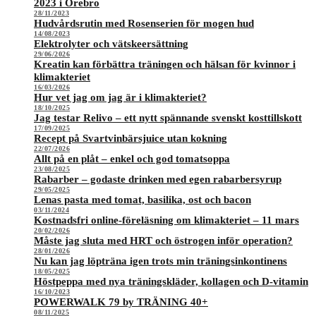
2023 i Örebro
28/11/2023
Hudvårdsrutin med Rosenserien för mogen hud
14/08/2023
Elektrolyter och vätskeersättning
29/06/2026
Kreatin kan förbättra träningen och hälsan för kvinnor i
klimakteriet
16/03/2026
Hur vet jag om jag är i klimakteriet?
18/10/2025
Jag testar Relivo – ett nytt spännande svenskt kosttillskott
17/09/2025
Recept på Svartvinbärsjuice utan kokning
22/07/2026
Allt på en plåt – enkel och god tomatsoppa
23/08/2025
Rabarber – godaste drinken med egen rabarbersyrup
29/05/2025
Lenas pasta med tomat, basilika, ost och bacon
03/11/2024
Kostnadsfri online-föreläsning om klimakteriet – 11 mars
20/02/2026
Måste jag sluta med HRT och östrogen inför operation?
28/01/2026
Nu kan jag löpträna igen trots min träningsinkontinens
18/05/2025
Höstpeppa med nya träningskläder, kollagen och D-vitamin
16/10/2023
POWERWALK 79 by TRÄNING 40+
08/11/2025