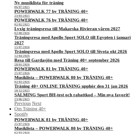
Ny musiklista för träning
06/07/2025
POWERWALK 77 by TRÄNING 40+
23/03/2025
POWERWALK 76 by TRÄNING 40+
02/02/2025
Lyxig träningsresa till Makarska Rivieran våren 2027
02/08/2026
Träningsresa med Apollo Sport SOLO till Egypten i januari
2027
15/07/2026
Träningsresa med Apollo Sport SOLO till Sivota okt 2026
12/04/2026
Resa till Gardasjön med Träning 40+ september 2026
28/01/2026
POWERWALK 81 by TRÄNING 40+
25/07/2026
Musiklista – POWERWALK 80 by TRÄNING 40+
02/03/2026
Träning 40+ ONLINE TRÄNING upphör den 31 jan 2026
20/12/2025
SALMING Sport BH-test och rabattkod – Min nya favorit!
23/06/2025
Previous
Next
Om Träning 40+
Spotify
POWERWALK 81 by TRÄNING 40+
25/07/2026
Musiklista – POWERWALK 80 by TRÄNING 40+
02/03/2026