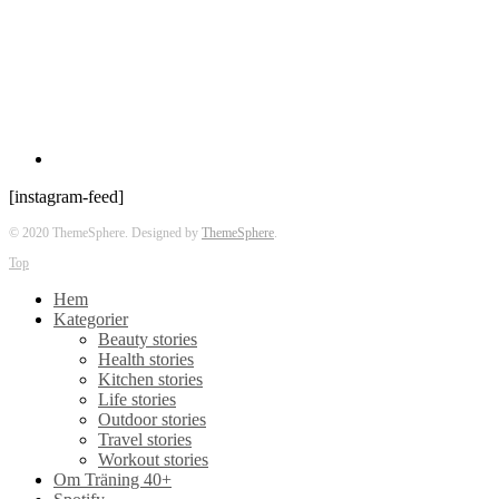
[instagram-feed]
© 2020 ThemeSphere. Designed by
ThemeSphere
.
Top
Hem
Kategorier
Beauty stories
Health stories
Kitchen stories
Life stories
Outdoor stories
Travel stories
Workout stories
Om Träning 40+