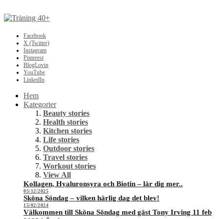
Facebook
X (Twitter)
Instagram
Pinterest
BlogLovin
YouTube
LinkedIn
Hem
Kategorier
Beauty stories
Health stories
Kitchen stories
Life stories
Outdoor stories
Travel stories
Workout stories
View All
Kollagen, Hyaluronsyra och Biotin – lär dig mer..
05/12/2025
Sköna Söndag – vilken härlig dag det blev!
15/02/2024
Välkommen till Sköna Söndag med gäst Tony Irving 11 feb