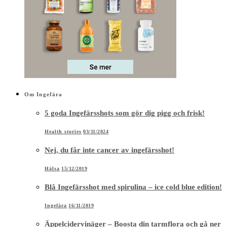
Om Ingefära
5 goda Ingefärsshots som gör dig pigg och frisk!
Health stories
03/11/2024
Nej, du får inte cancer av ingefärsshot!
Hälsa
15/12/2019
Blå Ingefärsshot med spirulina – ice cold blue edition!
Ingefära
16/11/2019
Äppelcidervinäger – Boosta din tarmflora och gå ner