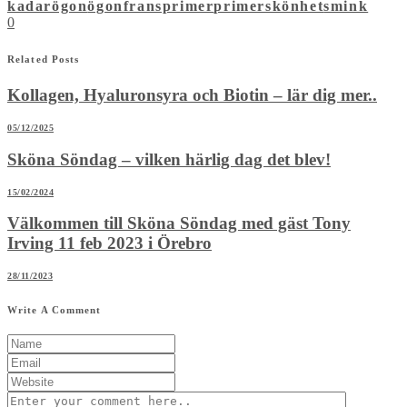
kadar
ögon
ögonfransprimer
primer
skönhet
smink
0
Related Posts
Kollagen, Hyaluronsyra och Biotin – lär dig mer..
05/12/2025
Sköna Söndag – vilken härlig dag det blev!
15/02/2024
Välkommen till Sköna Söndag med gäst Tony
Irving 11 feb 2023 i Örebro
28/11/2023
Write A Comment