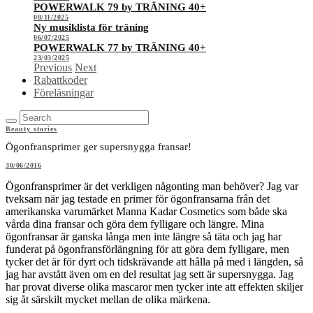
POWERWALK 79 by TRÄNING 40+
08/11/2025
Ny musiklista för träning
06/07/2025
POWERWALK 77 by TRÄNING 40+
23/03/2025
Previous
Next
Rabattkoder
Föreläsningar
Beauty stories
Ögonfransprimer ger supersnygga fransar!
30/06/2016
Ögonfransprimer är det verkligen någonting man behöver? Jag var
tveksam när jag testade en primer för ögonfransarna från det
amerikanska varumärket Manna Kadar Cosmetics som både ska
vårda dina fransar och göra dem fylligare och längre. Mina
ögonfransar är ganska långa men inte längre så täta och jag har
funderat på ögonfransförlängning för att göra dem fylligare, men
tycker det är för dyrt och tidskrävande att hålla på med i längden, så
jag har avstått även om en del resultat jag sett är supersnygga. Jag
har provat diverse olika mascaror men tycker inte att effekten skiljer
sig åt särskilt mycket mellan de olika märkena.