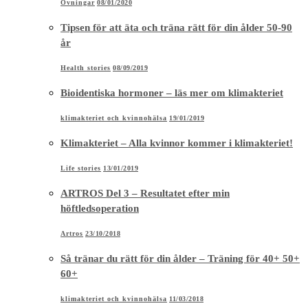
Övningar
08/01/2020
Tipsen för att äta och träna rätt för din ålder 50-90
år
Health stories
08/09/2019
Bioidentiska hormoner – läs mer om klimakteriet
klimakteriet och kvinnohälsa
19/01/2019
Klimakteriet – Alla kvinnor kommer i klimakteriet!
Life stories
13/01/2019
ARTROS Del 3 – Resultatet efter min
höftledsoperation
Artros
23/10/2018
Så tränar du rätt för din ålder – Träning för 40+ 50+
60+
klimakteriet och kvinnohälsa
11/03/2018