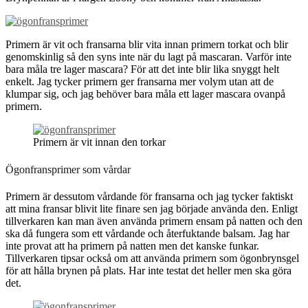
Primern är vit och fransarna blir vita innan primern torkat och blir
genomskinlig så den syns inte när du lagt på mascaran. Varför inte
bara måla tre lager mascara? För att det inte blir lika snyggt helt
enkelt. Jag tycker primern ger fransarna mer volym utan att de
klumpar sig, och jag behöver bara måla ett lager mascara ovanpå
primern.
Primern är vit innan den torkar
Ögonfransprimer som vårdar
Primern är dessutom vårdande för fransarna och jag tycker faktiskt
att mina fransar blivit lite finare sen jag började använda den. Enligt
tillverkaren kan man även använda primern ensam på natten och den
ska då fungera som ett vårdande och återfuktande balsam. Jag har
inte provat att ha primern på natten men det kanske funkar.
Tillverkaren tipsar också om att använda primern som ögonbrynsgel
för att hålla brynen på plats. Har inte testat det heller men ska göra
det.