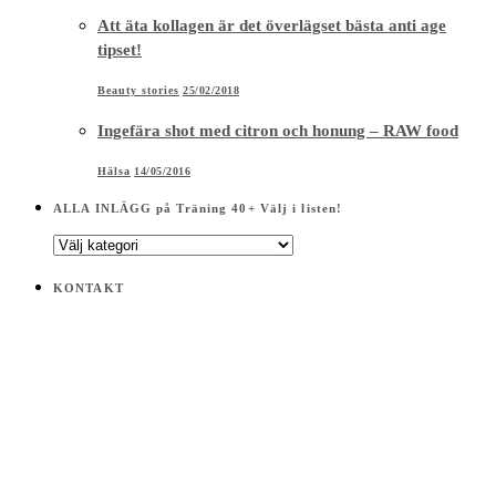
Att äta kollagen är det överlägset bästa anti age
tipset!
Beauty stories
25/02/2018
Ingefära shot med citron och honung – RAW food
Hälsa
14/05/2016
ALLA INLÄGG på Träning 40+ Välj i listen!
ALLA
INLÄGG
på
KONTAKT
Träning
40+
Välj
i
listen!