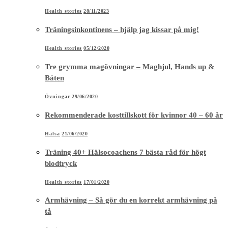
Health stories
28/11/2023
Träningsinkontinens – hjälp jag kissar på mig!
Health stories
05/12/2020
Tre grymma magövningar – Maghjul, Hands up &
Båten
Övningar
29/06/2020
Rekommenderade kosttillskott för kvinnor 40 – 60 år
Hälsa
21/06/2020
Träning 40+ Hälsocoachens 7 bästa råd för högt
blodtryck
Health stories
17/01/2020
Armhävning – Så gör du en korrekt armhävning på
tå