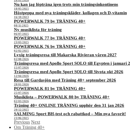
28/01/2026
Nu kan jag löpträna igen trots min träningsinkontinens
18/05/2025
Höstpeppa med nya träningskläder, kollagen och D-vitamin
16/10/2023
POWERWALK 79 by TRÄNING 40+
08/11/2025
Ny musiklista för träning
06/07/2025
POWERWALK 77 by TRÄNING 40+
23/03/2025
POWERWALK 76 by TRÄNING 40+
02/02/2025
Lyxig träningsresa till Makarska Rivieran våren 2027
02/08/2026
Träningsresa med Apollo Sport SOLO till Egypten i januari 
15/07/2026
Träningsresa med Apollo Sport SOLO till Sivota okt 2026
12/04/2026
Resa till Gardasjön med Träning 40+ september 2026
28/01/2026
POWERWALK 81 by TRÄNING 40+
25/07/2026
Musiklista – POWERWALK 80 by TRÄNING 40+
02/03/2026
Träning 40+ ONLINE TRÄNING upphör den 31 jan 2026
20/12/2025
SALMING Sport BH-test och rabattkod – Min nya favorit!
23/06/2025
Previous
Next
Om Träning 40+