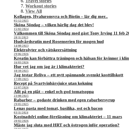
Travel stories
Workout stories
View All
Kollagen, Hyaluronsyra och Biotin – lär dig mer..
05/12/2025
Sköna Söndag – vilken härlig dag det blev!
15/02/2024
Välkommen till Sköna Söndag med gäst Tony Irving 11 feb 2
28/11/2023
Hudvårdsrutin med Rosenserien för mogen hud
14/08/2023
Elektrolyter och vätskeersättning
29/06/2026
Kreatin kan förbättra träningen och hälsan för kvinnor i kli
16/03/2026
Hur vet jag om jag är i klimakteriet?
18/10/2025
Jag testar Relivo – ett nytt spännande svenskt kosttillskott
17/09/2025
Recept på Svartvinbärsjuice utan kokning
22/07/2026
Allt på en plåt – enkel och god tomatsoppa
23/08/2025
Rabarber – godaste drinken med egen rabarbersyrup
29/05/2025
Lenas pasta med tomat, basilika, ost och bacon
03/11/2024
Kostnadsfri online-föreläsning om klimakteriet – 11 mars
20/02/2026
Måste jag sluta med HRT och östrogen inför operation?