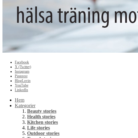
Facebook
X (Twitter)
Instagram
Pinterest
BlogLovin
YouTube
LinkedIn
Hem
Kategorier
Beauty stories
Health stories
Kitchen stories
Life stories
Outdoor stories