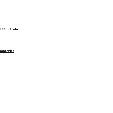
023 i Örebro
makteriet