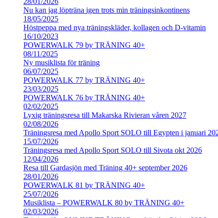
28/01/2026
Nu kan jag löpträna igen trots min träningsinkontinens
18/05/2025
Höstpeppa med nya träningskläder, kollagen och D-vitamin
16/10/2023
POWERWALK 79 by TRÄNING 40+
08/11/2025
Ny musiklista för träning
06/07/2025
POWERWALK 77 by TRÄNING 40+
23/03/2025
POWERWALK 76 by TRÄNING 40+
02/02/2025
Lyxig träningsresa till Makarska Rivieran våren 2027
02/08/2026
Träningsresa med Apollo Sport SOLO till Egypten i januari 20
15/07/2026
Träningsresa med Apollo Sport SOLO till Sivota okt 2026
12/04/2026
Resa till Gardasjön med Träning 40+ september 2026
28/01/2026
POWERWALK 81 by TRÄNING 40+
25/07/2026
Musiklista – POWERWALK 80 by TRÄNING 40+
02/03/2026