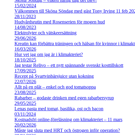
Sköna Söndag – vilken härlig dag det blev!
15/02/2024
Välkommen till Sköna Söndag med gäst Tony Irving 11 feb 20
28/11/2023
Hudvårdsrutin med Rosenserien för mogen hud
14/08/2023
Elektrolyter och vätskeersättning
29/06/2026
Kreatin kan förbättra träningen och hälsan för kvinnor i klimakt
16/03/2026
Hur vet jag om jag är i klimakteriet?
18/10/2025
Jag testar Relivo – ett nytt spännande svenskt kosttillskott
17/09/2025
Recept på Svartvinbärsjuice utan kokning
22/07/2026
Allt på en plåt – enkel och god tomatsoppa
23/08/2025
Rabarber – godaste drinken med egen rabarbersyrup
29/05/2025
Lenas pasta med tomat, basilika, ost och bacon
03/11/2024
Kostnadsfri online-föreläsning om klimakteriet – 11 mars
20/02/2026
Måste jag sluta med HRT och östrogen inför operation?