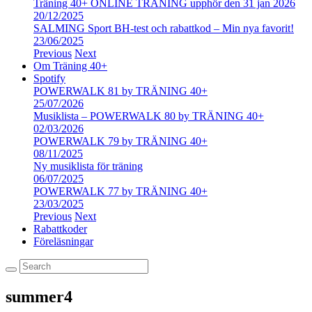
Träning 40+ ONLINE TRÄNING upphör den 31 jan 2026
20/12/2025
SALMING Sport BH-test och rabattkod – Min nya favorit!
23/06/2025
Previous
Next
Om Träning 40+
Spotify
POWERWALK 81 by TRÄNING 40+
25/07/2026
Musiklista – POWERWALK 80 by TRÄNING 40+
02/03/2026
POWERWALK 79 by TRÄNING 40+
08/11/2025
Ny musiklista för träning
06/07/2025
POWERWALK 77 by TRÄNING 40+
23/03/2025
Previous
Next
Rabattkoder
Föreläsningar
summer4