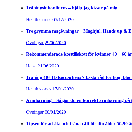
Träningsinkontinens – hjälp jag kissar på mig!
Health stories
05/12/2020
Tre grymma magövningar – Maghjul, Hands up & B
Övningar
29/06/2020
Rekommenderade kosttillskott för kvinnor 40 – 60 år
Hälsa
21/06/2020
Träning 40+ Hälsocoachens 7 bästa råd för högt blod
Health stories
17/01/2020
Armhävning – Så gör du en korrekt armhävning på 
Övningar
08/01/2020
Tipsen för att äta och träna rätt för din ålder 50-90 å