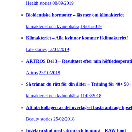
Health stories
08/09/2019
Bioidentiska hormoner – läs mer om klimakteriet
klimakteriet och kvinnohälsa
19/01/2019
Klimakteriet – Alla kvinnor kommer i klimakteriet!
Life stories
13/01/2019
ARTROS Del 3 – Resultatet efter min höftledsoperat
Artros
23/10/2018
Så tränar du rätt för din ålder – Träning för 40+ 50+
klimakteriet och kvinnohälsa
11/03/2018
Att äta kollagen är det överlägset bästa anti age tipset
Beauty stories
25/02/2018
Ingefära shot med citron och honung – RAW food