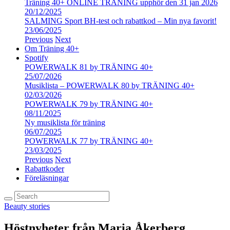
Träning 40+ ONLINE TRÄNING upphör den 31 jan 2026
20/12/2025
SALMING Sport BH-test och rabattkod – Min nya favorit!
23/06/2025
Previous
Next
Om Träning 40+
Spotify
POWERWALK 81 by TRÄNING 40+
25/07/2026
Musiklista – POWERWALK 80 by TRÄNING 40+
02/03/2026
POWERWALK 79 by TRÄNING 40+
08/11/2025
Ny musiklista för träning
06/07/2025
POWERWALK 77 by TRÄNING 40+
23/03/2025
Previous
Next
Rabattkoder
Föreläsningar
Beauty stories
Höstnyheter från Maria Åkerberg