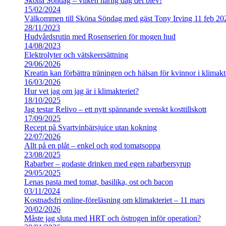
Sköna Söndag – vilken härlig dag det blev!
15/02/2024
Välkommen till Sköna Söndag med gäst Tony Irving 11 feb 20
28/11/2023
Hudvårdsrutin med Rosenserien för mogen hud
14/08/2023
Elektrolyter och vätskeersättning
29/06/2026
Kreatin kan förbättra träningen och hälsan för kvinnor i klimakt
16/03/2026
Hur vet jag om jag är i klimakteriet?
18/10/2025
Jag testar Relivo – ett nytt spännande svenskt kosttillskott
17/09/2025
Recept på Svartvinbärsjuice utan kokning
22/07/2026
Allt på en plåt – enkel och god tomatsoppa
23/08/2025
Rabarber – godaste drinken med egen rabarbersyrup
29/05/2025
Lenas pasta med tomat, basilika, ost och bacon
03/11/2024
Kostnadsfri online-föreläsning om klimakteriet – 11 mars
20/02/2026
Måste jag sluta med HRT och östrogen inför operation?