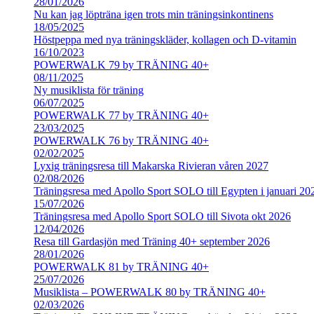
28/01/2026
Nu kan jag löpträna igen trots min träningsinkontinens
18/05/2025
Höstpeppa med nya träningskläder, kollagen och D-vitamin
16/10/2023
POWERWALK 79 by TRÄNING 40+
08/11/2025
Ny musiklista för träning
06/07/2025
POWERWALK 77 by TRÄNING 40+
23/03/2025
POWERWALK 76 by TRÄNING 40+
02/02/2025
Lyxig träningsresa till Makarska Rivieran våren 2027
02/08/2026
Träningsresa med Apollo Sport SOLO till Egypten i januari 20
15/07/2026
Träningsresa med Apollo Sport SOLO till Sivota okt 2026
12/04/2026
Resa till Gardasjön med Träning 40+ september 2026
28/01/2026
POWERWALK 81 by TRÄNING 40+
25/07/2026
Musiklista – POWERWALK 80 by TRÄNING 40+
02/03/2026