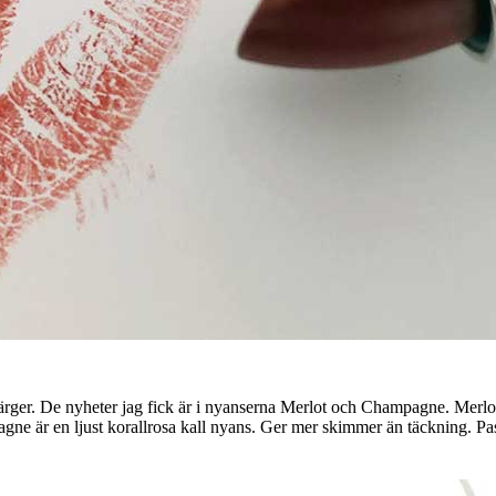
ger. De nyheter jag fick är i nyanserna Merlot och Champagne. Merlot är
ne är en ljust korallrosa kall nyans. Ger mer skimmer än täckning. Pas