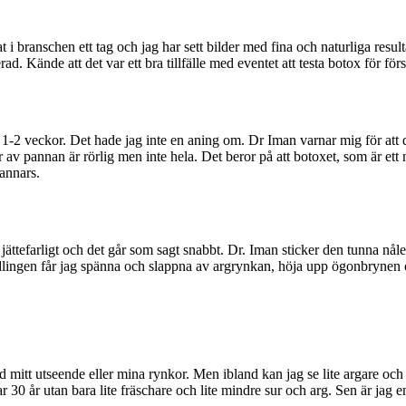
 i branschen ett tag och jag har sett bilder med fina och naturliga resulta
d. Kände att det var ett bra tillfälle med eventet att testa botox för för
er 1-2 veckor. Det hade jag inte en aning om. Dr Iman varnar mig för att 
lar av pannan är rörlig men inte hela. Det beror på att botoxet, som är ett
 annars.
te jättefarligt och det går som sagt snabbt. Dr. Iman sticker den tunna
ingen får jag spänna och slappna av argrynkan, höja upp ögonbrynen o
ed mitt utseende eller mina rynkor. Men ibland kan jag se lite argare och
ar 30 år utan bara lite fräschare och lite mindre sur och arg. Sen är jag 