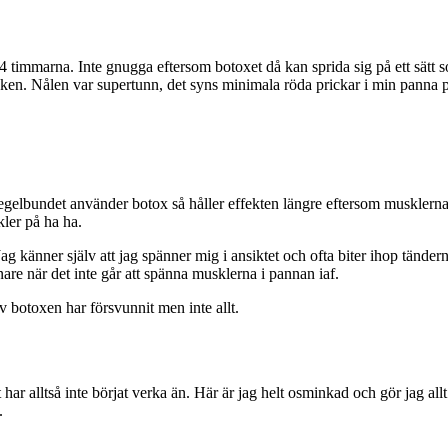
4 timmarna. Inte gnugga eftersom botoxet då kan sprida sig på ett sätt s
ken. Nålen var supertunn, det syns minimala röda prickar i min panna pr
gelbundet använder botox så håller effekten längre eftersom musklerna 
kler på ha ha.
. Jag känner själv att jag spänner mig i ansiktet och ofta biter ihop tänd
nare när det inte går att spänna musklerna i pannan iaf.
v botoxen har försvunnit men inte allt.
 har alltså inte börjat verka än. Här är jag helt osminkad och gör jag a
.