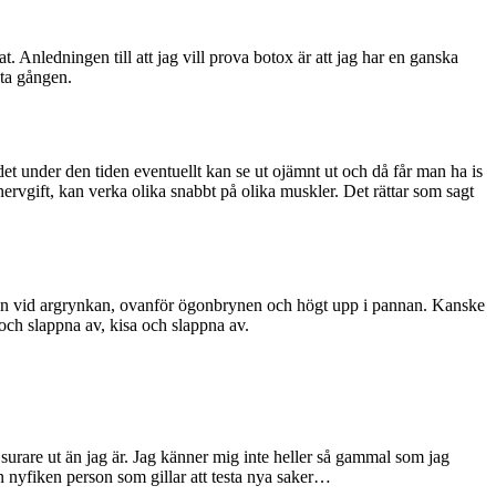
t. Anledningen till att jag vill prova botox är att jag har en ganska
sta gången.
det under den tiden eventuellt kan se ut ojämnt ut och då får man ha is
 nervgift, kan verka olika snabbt på olika muskler. Det rättar som sagt
 nålen vid argrynkan, ovanför ögonbrynen och högt upp i pannan. Kanske
ch slappna av, kisa och slappna av.
 surare ut än jag är. Jag känner mig inte heller så gammal som jag
en nyfiken person som gillar att testa nya saker…