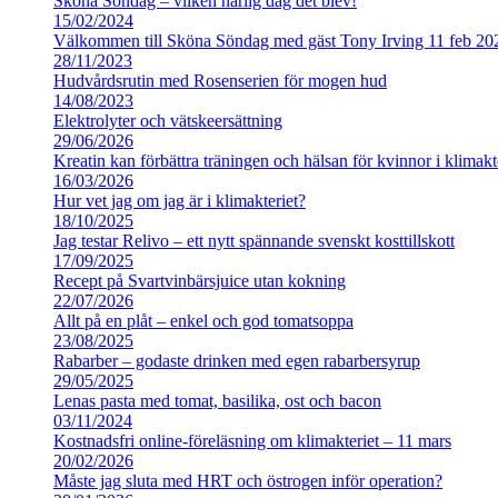
Sköna Söndag – vilken härlig dag det blev!
15/02/2024
Välkommen till Sköna Söndag med gäst Tony Irving 11 feb 20
28/11/2023
Hudvårdsrutin med Rosenserien för mogen hud
14/08/2023
Elektrolyter och vätskeersättning
29/06/2026
Kreatin kan förbättra träningen och hälsan för kvinnor i klimakt
16/03/2026
Hur vet jag om jag är i klimakteriet?
18/10/2025
Jag testar Relivo – ett nytt spännande svenskt kosttillskott
17/09/2025
Recept på Svartvinbärsjuice utan kokning
22/07/2026
Allt på en plåt – enkel och god tomatsoppa
23/08/2025
Rabarber – godaste drinken med egen rabarbersyrup
29/05/2025
Lenas pasta med tomat, basilika, ost och bacon
03/11/2024
Kostnadsfri online-föreläsning om klimakteriet – 11 mars
20/02/2026
Måste jag sluta med HRT och östrogen inför operation?