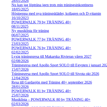
28/01/2026
Nu kan jag löpträna igen trots min träningsinkontinens
18/05/2025
Höstpeppa med nya träningskläder, kollagen och D-vitamin
16/10/2023
POWERWALK 79 by TRÄNING 40+
08/11/2025
Ny musiklista för träning
06/07/2025
POWERWALK 77 by TRÄNING 40+
23/03/2025
POWERWALK 76 by TRÄNING 40+
02/02/2025
Lyxig träningsresa till Makarska Rivieran våren 2027
02/08/2026
Träningsresa med Apollo Sport SOLO till Egypten i januari 20
15/07/2026
Träningsresa med Apollo Sport SOLO till Sivota okt 2026
12/04/2026
Resa till Gardasjön med Träning 40+ september 2026
28/01/2026
POWERWALK 81 by TRÄNING 40+
25/07/2026
Musiklista – POWERWALK 80 by TRÄNING 40+
02/03/2026