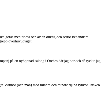
ska göras med finess och av en duktig och seriös behandlare.
ingrepp överhuvudtaget.
et kampanj på en nyöppnad salong i Örebro där jag bor och då tyckte jag
 yngre kvinnor (och män) med mindre och mindre djupa rynkor. Risken