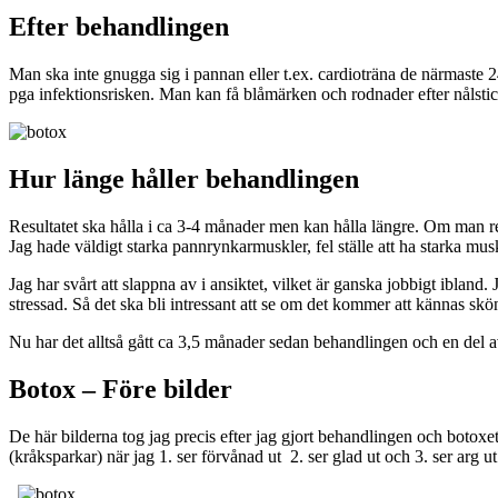
Efter behandlingen
Man ska inte gnugga sig i pannan eller t.ex. cardioträna de närmaste 2
pga infektionsrisken. Man kan få blåmärken och rodnader efter nålstic
Hur länge håller behandlingen
Resultatet ska hålla i ca 3-4 månader men kan hålla längre. Om man re
Jag hade väldigt starka pannrynkarmuskler, fel ställe att ha starka mus
Jag har svårt att slappna av i ansiktet, vilket är ganska jobbigt ibland
stressad. Så det ska bli intressant att se om det kommer att kännas skö
Nu har det alltså gått ca 3,5 månader sedan behandlingen och en del a
Botox – Före bilder
De här bilderna tog jag precis efter jag gjort behandlingen och botoxet
(kråksparkar) när jag 1. ser förvånad ut 2. ser glad ut och 3. ser arg ut