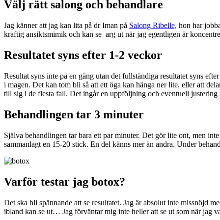
Välj rätt salong och behandlare
Jag känner att jag kan lita på dr Iman på
Salong Ribelle,
hon har jobbat
kraftig ansiktsmimik och kan se arg ut när jag egentligen är koncentrera
Resultatet syns efter 1-2 veckor
Resultat syns inte på en gång utan det fullständiga resultatet syns eft
i magen. Det kan tom bli så att ett öga kan hänga ner lite, eller att de
till sig i de flesta fall. Det ingår en uppföljning och eventuell justering
Behandlingen tar 3 minuter
Själva behandlingen tar bara ett par minuter. Det gör lite ont, men in
sammanlagt en 15-20 stick. En del känns mer än andra. Under behandl
Varför testar jag botox?
Det ska bli spännande att se resultatet. Jag är absolut inte missnöjd m
ibland kan se ut… Jag förväntar mig inte heller att se ut som när jag v