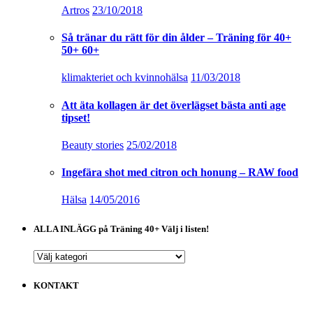
Artros
23/10/2018
Så tränar du rätt för din ålder – Träning för 40+
50+ 60+
klimakteriet och kvinnohälsa
11/03/2018
Att äta kollagen är det överlägset bästa anti age
tipset!
Beauty stories
25/02/2018
Ingefära shot med citron och honung – RAW food
Hälsa
14/05/2016
ALLA INLÄGG på Träning 40+ Välj i listen!
ALLA
INLÄGG
på
KONTAKT
Träning
40+