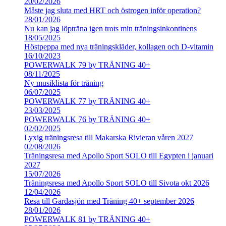
20/02/2026
Måste jag sluta med HRT och östrogen inför operation?
28/01/2026
Nu kan jag löpträna igen trots min träningsinkontinens
18/05/2025
Höstpeppa med nya träningskläder, kollagen och D-vitamin
16/10/2023
POWERWALK 79 by TRÄNING 40+
08/11/2025
Ny musiklista för träning
06/07/2025
POWERWALK 77 by TRÄNING 40+
23/03/2025
POWERWALK 76 by TRÄNING 40+
02/02/2025
Lyxig träningsresa till Makarska Rivieran våren 2027
02/08/2026
Träningsresa med Apollo Sport SOLO till Egypten i januari
2027
15/07/2026
Träningsresa med Apollo Sport SOLO till Sivota okt 2026
12/04/2026
Resa till Gardasjön med Träning 40+ september 2026
28/01/2026
POWERWALK 81 by TRÄNING 40+