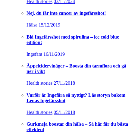
Health stories
03/11/2024
Nej, du får inte cancer av ingefärsshot!
Hälsa
15/12/2019
Blå Ingefärsshot med spirulina – ice cold blue
edition!
Ingefära
16/11/2019
Äppelcidervinäger – Boosta din tarmflora och gå
ner i vikt
Health stories
27/11/2018
Varför är Ingefära så nyttigt? Läs storyn bakom
Lenas Ingefärsshot
Health stories
05/11/2018
Gurkmeja boostar din hälsa – Så här får du bästa
effekten!