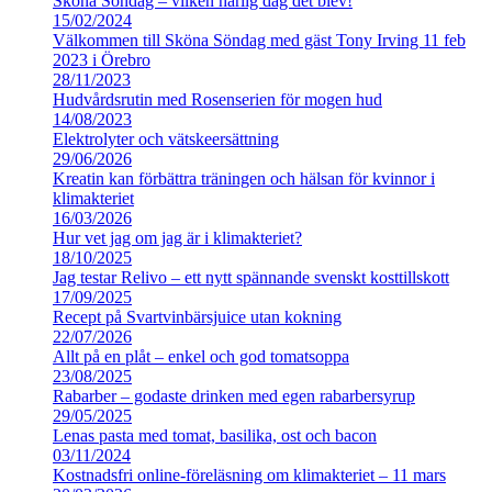
Sköna Söndag – vilken härlig dag det blev!
15/02/2024
Välkommen till Sköna Söndag med gäst Tony Irving 11 feb
2023 i Örebro
28/11/2023
Hudvårdsrutin med Rosenserien för mogen hud
14/08/2023
Elektrolyter och vätskeersättning
29/06/2026
Kreatin kan förbättra träningen och hälsan för kvinnor i
klimakteriet
16/03/2026
Hur vet jag om jag är i klimakteriet?
18/10/2025
Jag testar Relivo – ett nytt spännande svenskt kosttillskott
17/09/2025
Recept på Svartvinbärsjuice utan kokning
22/07/2026
Allt på en plåt – enkel och god tomatsoppa
23/08/2025
Rabarber – godaste drinken med egen rabarbersyrup
29/05/2025
Lenas pasta med tomat, basilika, ost och bacon
03/11/2024
Kostnadsfri online-föreläsning om klimakteriet – 11 mars