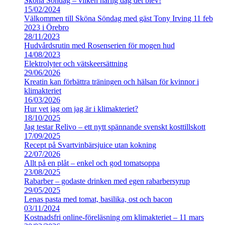
Sköna Söndag – vilken härlig dag det blev!
15/02/2024
Välkommen till Sköna Söndag med gäst Tony Irving 11 feb
2023 i Örebro
28/11/2023
Hudvårdsrutin med Rosenserien för mogen hud
14/08/2023
Elektrolyter och vätskeersättning
29/06/2026
Kreatin kan förbättra träningen och hälsan för kvinnor i
klimakteriet
16/03/2026
Hur vet jag om jag är i klimakteriet?
18/10/2025
Jag testar Relivo – ett nytt spännande svenskt kosttillskott
17/09/2025
Recept på Svartvinbärsjuice utan kokning
22/07/2026
Allt på en plåt – enkel och god tomatsoppa
23/08/2025
Rabarber – godaste drinken med egen rabarbersyrup
29/05/2025
Lenas pasta med tomat, basilika, ost och bacon
03/11/2024
Kostnadsfri online-föreläsning om klimakteriet – 11 mars