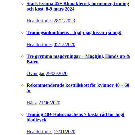
Stark kvinna 45+ Klimakteriet, hormoner, träning
och kost, 8-9 mars 2024
Health stories
28/11/2023
Träningsinkontinens – hjälp jag kissar på mig!
Health stories
05/12/2020
Tre grymma magövningar – Maghjul, Hands up &
Båten
Övningar
29/06/2020
Rekommenderade kosttillskott för kvinnor 40 – 60
år
Hälsa
21/06/2020
Träning 40+ Hälsocoachens 7 bästa råd för högt
blodtryck
Health stories
17/01/2020