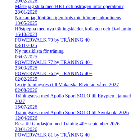
20/02/2026
Måste jag sluta med HRT och östrogen inför operation?
28/01/2026
Nu kan jag löpträna igen trots min träningsinkontinens
18/05/2025
Höstpeppa med nya träningskläder, kollagen och D-vitamin
16/10/2023
POWERWALK 79 by TRÄNING 40+
08/11/2025
Ny musiklista för träning
06/07/2025
POWERWALK 77 by TRÄNING 40+
23/03/2025
POWERWALK 76 by TRÄNING 40+
02/02/2025
Lyxig träningsresa till Makarska Rivieran våren 2027
02/08/2026
Träningsresa med Apollo Sport SOLO till Egypten i januari
2027
15/07/2026
Träningsresa med Apollo Sport SOLO till Sivota okt 2026
12/04/2026
Resa till Gardasjön med Träning 40+ september 2026
28/01/2026
POWERWALK 81 by TRÄNING 40+