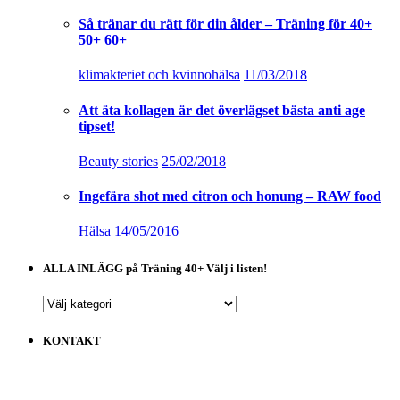
Så tränar du rätt för din ålder – Träning för 40+
50+ 60+
klimakteriet och kvinnohälsa
11/03/2018
Att äta kollagen är det överlägset bästa anti age
tipset!
Beauty stories
25/02/2018
Ingefära shot med citron och honung – RAW food
Hälsa
14/05/2016
ALLA INLÄGG på Träning 40+ Välj i listen!
ALLA
INLÄGG
på
KONTAKT
Träning
40+
Välj
i