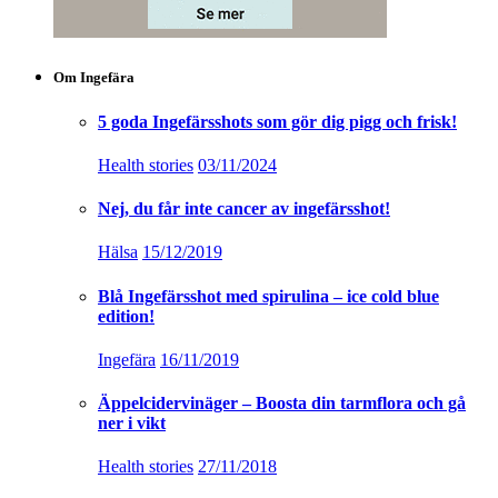
Om Ingefära
5 goda Ingefärsshots som gör dig pigg och frisk!
Health stories
03/11/2024
Nej, du får inte cancer av ingefärsshot!
Hälsa
15/12/2019
Blå Ingefärsshot med spirulina – ice cold blue
edition!
Ingefära
16/11/2019
Äppelcidervinäger – Boosta din tarmflora och gå
ner i vikt
Health stories
27/11/2018