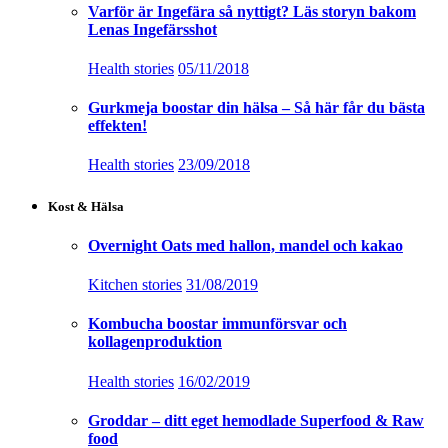
Varför är Ingefära så nyttigt? Läs storyn bakom
Lenas Ingefärsshot
Health stories
05/11/2018
Gurkmeja boostar din hälsa – Så här får du bästa
effekten!
Health stories
23/09/2018
Kost & Hälsa
Overnight Oats med hallon, mandel och kakao
Kitchen stories
31/08/2019
Kombucha boostar immunförsvar och
kollagenproduktion
Health stories
16/02/2019
Groddar – ditt eget hemodlade Superfood & Raw
food