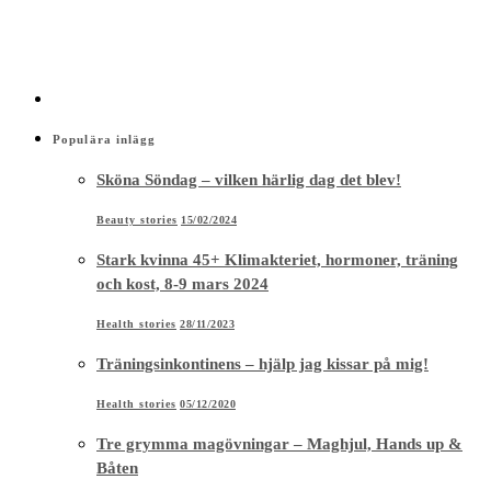
Populära inlägg
Sköna Söndag – vilken härlig dag det blev!
Beauty stories
15/02/2024
Stark kvinna 45+ Klimakteriet, hormoner, träning
och kost, 8-9 mars 2024
Health stories
28/11/2023
Träningsinkontinens – hjälp jag kissar på mig!
Health stories
05/12/2020
Tre grymma magövningar – Maghjul, Hands up &
Båten