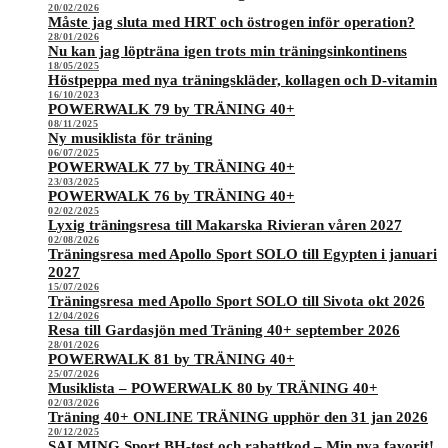
20/02/2026
Måste jag sluta med HRT och östrogen inför operation?
28/01/2026
Nu kan jag löpträna igen trots min träningsinkontinens
18/05/2025
Höstpeppa med nya träningskläder, kollagen och D-vitamin
16/10/2023
POWERWALK 79 by TRÄNING 40+
08/11/2025
Ny musiklista för träning
06/07/2025
POWERWALK 77 by TRÄNING 40+
23/03/2025
POWERWALK 76 by TRÄNING 40+
02/02/2025
Lyxig träningsresa till Makarska Rivieran våren 2027
02/08/2026
Träningsresa med Apollo Sport SOLO till Egypten i januari
2027
15/07/2026
Träningsresa med Apollo Sport SOLO till Sivota okt 2026
12/04/2026
Resa till Gardasjön med Träning 40+ september 2026
28/01/2026
POWERWALK 81 by TRÄNING 40+
25/07/2026
Musiklista – POWERWALK 80 by TRÄNING 40+
02/03/2026
Träning 40+ ONLINE TRÄNING upphör den 31 jan 2026
20/12/2025
SALMING Sport BH-test och rabattkod – Min nya favorit!