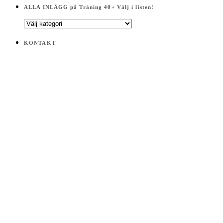
ALLA INLÄGG på Träning 40+ Välj i listen!
ALLA
INLÄGG
på
KONTAKT
Träning
40+
Välj
i
listen!