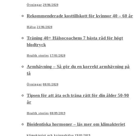
Övningar
29/06/2020
Rekommenderade kosttillskott för kvinnor 40 – 60 år
Hälsa
21/06/2020
Träning 40+ Hälsocoachens 7 bästa råd för högt
blodtryck
Health stories
17/01/2020
Armhävning – Så gör du en korrekt armhävning på
tå
Övningar
08/01/2020
Tipsen för att äta och träna rätt för din ålder 50-90
år
Health stories
08/09/2019
Bioidentiska hormoner – läs mer om klimakteriet
klimakteriet och kvinnohälsa
19/01/2019