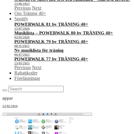
23/06/2025
Previous
Next
Om Träning 40+
Spotify
POWERWALK 81 by TRÄNING 40+
25/07/2026
Musiklista – POWERWALK 80 by TRÄNING 40+
02/03/2026
POWERWALK 79 by TRÄNING 40+
08/11/2025
Ny musiklista för träning
06/07/2025
POWERWALK 77 by TRÄNING 40+
23/03/2025
Previous
Next
Rabattkoder
Föreläsningar
appar
22/02/2016