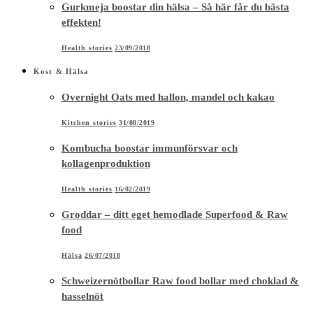
Gurkmeja boostar din hälsa – Så här får du bästa
effekten!
Health stories
23/09/2018
Kost & Hälsa
Overnight Oats med hallon, mandel och kakao
Kitchen stories
31/08/2019
Kombucha boostar immunförsvar och
kollagenproduktion
Health stories
16/02/2019
Groddar – ditt eget hemodlade Superfood & Raw
food
Hälsa
26/07/2018
Schweizernötbollar Raw food bollar med choklad &
hasselnöt