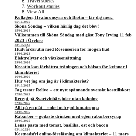
Travel stories
Workout stories
View All
Kollagen, Hyaluronsyra och Biotin – lär dig mer..
05/12/2025
Sköna Söndag – vilken härlig dag det blev!
15/02/2024
Välkommen till Sköna Söndag med gäst Tony Irving 11 feb
2023 i Örebro
28/11/2023
Hudvårdsrutin med Rosenserien för mogen hud
14/08/2023
Elektrolyter och vätskeersättning
29/06/2026
Kreatin kan förbättra träningen och hälsan för kvinnor i
klimakteriet
16/03/2026
Hur vet jag om jag är i klimakteriet?
18/10/2025
Jag testar Relivo – ett nytt spännande svenskt kosttillskott
17/09/2025
Recept på Svartvinbärsjuice utan kokning
22/07/2026
Allt på en plåt – enkel och god tomatsoppa
23/08/2025
Rabarber – godaste drinken med egen rabarbersyrup
29/05/2025
Lenas pasta med tomat, basilika, ost och bacon
03/11/2024
Kostnadsfri online-föreläsning om klimakteriet – 11 mars