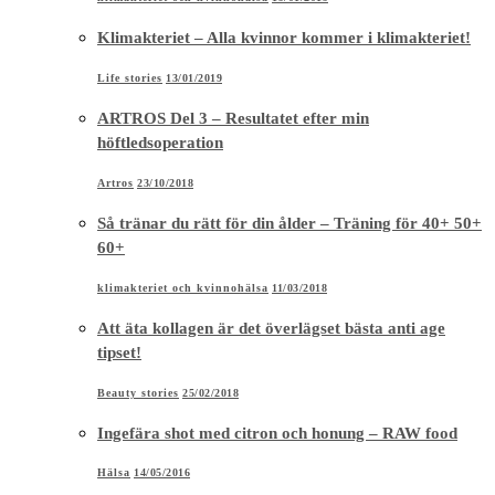
Klimakteriet – Alla kvinnor kommer i klimakteriet!
Life stories
13/01/2019
ARTROS Del 3 – Resultatet efter min
höftledsoperation
Artros
23/10/2018
Så tränar du rätt för din ålder – Träning för 40+ 50+
60+
klimakteriet och kvinnohälsa
11/03/2018
Att äta kollagen är det överlägset bästa anti age
tipset!
Beauty stories
25/02/2018
Ingefära shot med citron och honung – RAW food
Hälsa
14/05/2016