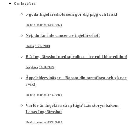
Om Ingefära
5 goda Ingefärsshots som gör dig pigg och frisk!
Health stories
03/11/2024
Nej, du får inte cancer av ingefärsshot!
Hälsa
15/12/2019
Blå Ingefärsshot med spirulina – ice cold blue edition!
Ingefära
16/11/2019
Äppelcidervinäger – Boosta din tarmflora och gå ner
i vikt
Health stories
27/11/2018
Varför är Ingefära så nyttigt? Läs storyn bakom
Lenas Ingefärsshot
Health stories
05/11/2018