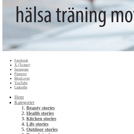
Facebook
X (Twitter)
Instagram
Pinterest
BlogLovin
YouTube
LinkedIn
Hem
Kategorier
Beauty stories
Health stories
Kitchen stories
Life stories
Outdoor stories