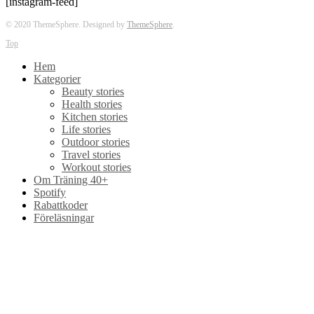
[instagram-feed]
© 2020 ThemeSphere. Designed by
ThemeSphere
.
Top
Hem
Kategorier
Beauty stories
Health stories
Kitchen stories
Life stories
Outdoor stories
Travel stories
Workout stories
Om Träning 40+
Spotify
Rabattkoder
Föreläsningar