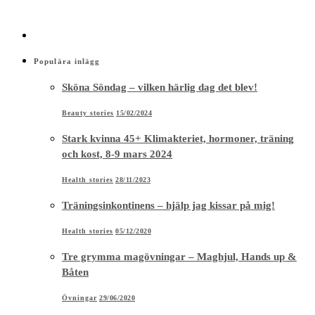
Populära inlägg
Sköna Söndag – vilken härlig dag det blev!
Beauty stories
15/02/2024
Stark kvinna 45+ Klimakteriet, hormoner, träning
och kost, 8-9 mars 2024
Health stories
28/11/2023
Träningsinkontinens – hjälp jag kissar på mig!
Health stories
05/12/2020
Tre grymma magövningar – Maghjul, Hands up &
Båten
Övningar
29/06/2020