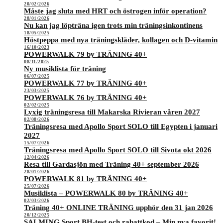
20/02/2026
Måste jag sluta med HRT och östrogen inför operation?
28/01/2026
Nu kan jag löpträna igen trots min träningsinkontinens
18/05/2025
Höstpeppa med nya träningskläder, kollagen och D-vitamin
16/10/2023
POWERWALK 79 by TRÄNING 40+
08/11/2025
Ny musiklista för träning
06/07/2025
POWERWALK 77 by TRÄNING 40+
23/03/2025
POWERWALK 76 by TRÄNING 40+
02/02/2025
Lyxig träningsresa till Makarska Rivieran våren 2027
02/08/2026
Träningsresa med Apollo Sport SOLO till Egypten i januari
2027
15/07/2026
Träningsresa med Apollo Sport SOLO till Sivota okt 2026
12/04/2026
Resa till Gardasjön med Träning 40+ september 2026
28/01/2026
POWERWALK 81 by TRÄNING 40+
25/07/2026
Musiklista – POWERWALK 80 by TRÄNING 40+
02/03/2026
Träning 40+ ONLINE TRÄNING upphör den 31 jan 2026
20/12/2025
SALMING Sport BH-test och rabattkod – Min nya favorit!