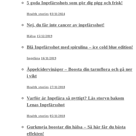
5 goda Ingefärsshots som gör dig pigg och frisk!
Health stories
03/11/2024
Nej, du får inte cancer av ingefärsshot!
Hälsa
15/12/2019
Blå Ingefärsshot med spirulina – ice cold blue edition!
Ingefära
16/11/2019
Äppelcidervinäger – Boosta din tarmflora och gå ner
i vikt
Health stories
27/11/2018
Varför är Ingefära så nyttigt? Läs storyn bakom
Lenas Ingefärsshot
Health stories
05/11/2018
Gurkmeja boostar din hälsa – Så här får du bästa
effekten!