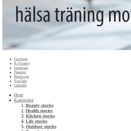
Facebook
X (Twitter)
Instagram
Pinterest
BlogLovin
YouTube
LinkedIn
Hem
Kategorier
Beauty stories
Health stories
Kitchen stories
Life stories
Outdoor stories