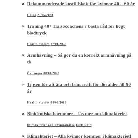
Rekommenderade kosttillskott för kvinnor 40 – 60 år
Hälsa
21/06/2020
Träning 40+ Hälsocoachens 7 bästa råd för högt
blodtryck
Health stories
17/01/2020
Armhävning – Så gör du en korrekt armhävning på
tå
Övningar
08/01/2020
Tipsen för att äta och träna rätt för din ålder 50-90
år
Health stories
08/09/2019
Bioidentiska hormoner – läs mer om klimakteriet
klimakteriet och kvinnohälsa
19/01/2019
Klimakteriet – Alla kvinnor kommer i klimakteriet!