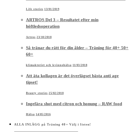
Life stories
13/01/2019
ARTROS Del 3 – Resultatet efter min
höftledsoperation
Artros
23/10/2018
Så tränar du rätt för din ålder – Träning för 40+ 50+
60+
klimakteriet och kvinnohälsa
11/03/2018
Att äta kollagen är det överlägset bästa anti age
tipset!
Beauty stories
25/02/2018
Ingefära shot med citron och honung – RAW food
Hälsa
14/05/2016
ALLA INLÄGG på Träning 40+ Välj i listen!