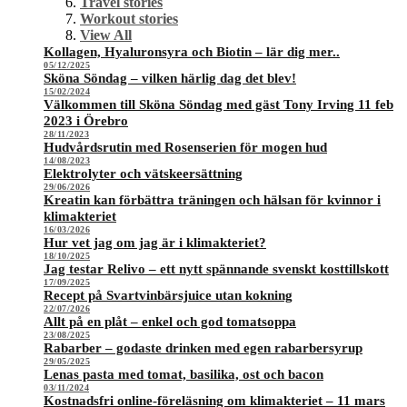
Travel stories
Workout stories
View All
Kollagen, Hyaluronsyra och Biotin – lär dig mer..
05/12/2025
Sköna Söndag – vilken härlig dag det blev!
15/02/2024
Välkommen till Sköna Söndag med gäst Tony Irving 11 feb
2023 i Örebro
28/11/2023
Hudvårdsrutin med Rosenserien för mogen hud
14/08/2023
Elektrolyter och vätskeersättning
29/06/2026
Kreatin kan förbättra träningen och hälsan för kvinnor i
klimakteriet
16/03/2026
Hur vet jag om jag är i klimakteriet?
18/10/2025
Jag testar Relivo – ett nytt spännande svenskt kosttillskott
17/09/2025
Recept på Svartvinbärsjuice utan kokning
22/07/2026
Allt på en plåt – enkel och god tomatsoppa
23/08/2025
Rabarber – godaste drinken med egen rabarbersyrup
29/05/2025
Lenas pasta med tomat, basilika, ost och bacon
03/11/2024
Kostnadsfri online-föreläsning om klimakteriet – 11 mars