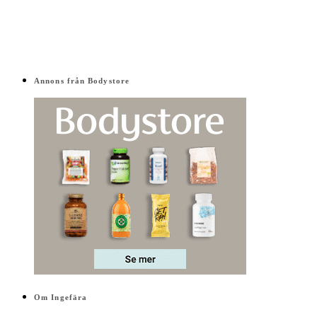
Annons från Bodystore
Om Ingefära