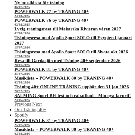
Ny musiklista för träning
06/07/2025
POWERWALK 77 by TRÄNING 40+
23/03/2025
POWERWALK 76 by TRÄNING 40+
02/02/2025
Lyxig träningsresa till Makarska Rivieran våren 2027
02/08/2026
Träningsresa med Apollo Sport SOLO till Egypten i januari
2027
15/07/2026
Träningsresa med Apollo Sport SOLO till Sivota okt 2026
12/04/2026
Resa till Gardasjön med Träning 40+ september 2026
28/01/2026
POWERWALK 81 by TRÄNING 40+
25/07/2026
Musiklista – POWERWALK 80 by TRÄNING 40+
02/03/2026
Träning 40+ ONLINE TRÄNING upphör den 31 jan 2026
20/12/2025
SALMING Sport BH-test och rabattkod – Min nya favorit!
23/06/2025
Previous
Next
Om Träning 40+
Spotify
POWERWALK 81 by TRÄNING 40+
25/07/2026
Musiklista – POWERWALK 80 by TRÄNING 40+
02/03/2026