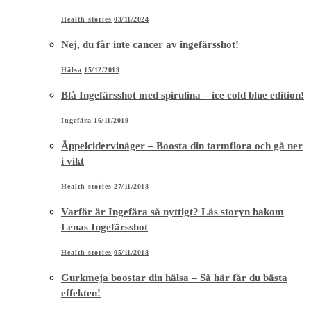
Health stories
03/11/2024
Nej, du får inte cancer av ingefärsshot!
Hälsa
15/12/2019
Blå Ingefärsshot med spirulina – ice cold blue edition!
Ingefära
16/11/2019
Äppelcidervinäger – Boosta din tarmflora och gå ner
i vikt
Health stories
27/11/2018
Varför är Ingefära så nyttigt? Läs storyn bakom
Lenas Ingefärsshot
Health stories
05/11/2018
Gurkmeja boostar din hälsa – Så här får du bästa
effekten!