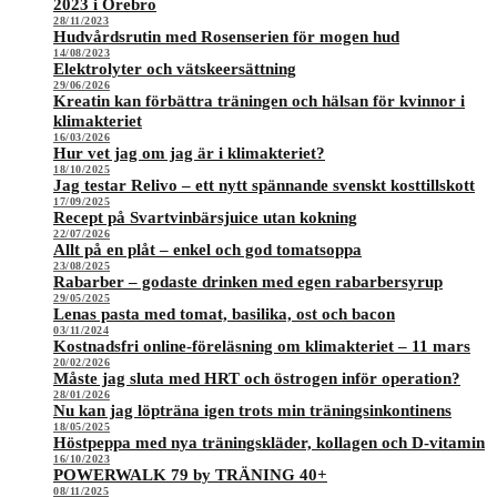
2023 i Örebro
28/11/2023
Hudvårdsrutin med Rosenserien för mogen hud
14/08/2023
Elektrolyter och vätskeersättning
29/06/2026
Kreatin kan förbättra träningen och hälsan för kvinnor i
klimakteriet
16/03/2026
Hur vet jag om jag är i klimakteriet?
18/10/2025
Jag testar Relivo – ett nytt spännande svenskt kosttillskott
17/09/2025
Recept på Svartvinbärsjuice utan kokning
22/07/2026
Allt på en plåt – enkel och god tomatsoppa
23/08/2025
Rabarber – godaste drinken med egen rabarbersyrup
29/05/2025
Lenas pasta med tomat, basilika, ost och bacon
03/11/2024
Kostnadsfri online-föreläsning om klimakteriet – 11 mars
20/02/2026
Måste jag sluta med HRT och östrogen inför operation?
28/01/2026
Nu kan jag löpträna igen trots min träningsinkontinens
18/05/2025
Höstpeppa med nya träningskläder, kollagen och D-vitamin
16/10/2023
POWERWALK 79 by TRÄNING 40+
08/11/2025