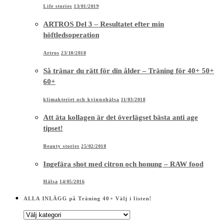
Life stories
13/01/2019
ARTROS Del 3 – Resultatet efter min
höftledsoperation
Artros
23/10/2018
Så tränar du rätt för din ålder – Träning för 40+ 50+
60+
klimakteriet och kvinnohälsa
11/03/2018
Att äta kollagen är det överlägset bästa anti age
tipset!
Beauty stories
25/02/2018
Ingefära shot med citron och honung – RAW food
Hälsa
14/05/2016
ALLA INLÄGG på Träning 40+ Välj i listen!
ALLA