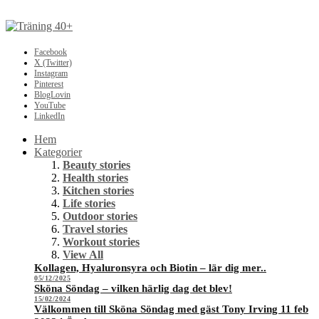
Facebook
X (Twitter)
Instagram
Pinterest
BlogLovin
YouTube
LinkedIn
Hem
Kategorier
Beauty stories
Health stories
Kitchen stories
Life stories
Outdoor stories
Travel stories
Workout stories
View All
Kollagen, Hyaluronsyra och Biotin – lär dig mer..
05/12/2025
Sköna Söndag – vilken härlig dag det blev!
15/02/2024
Välkommen till Sköna Söndag med gäst Tony Irving 11 feb