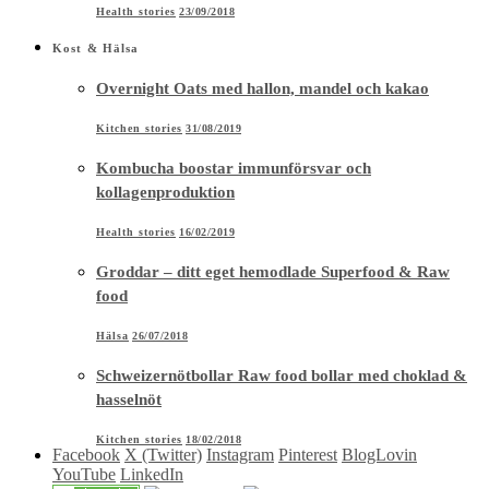
Health stories
23/09/2018
Kost & Hälsa
Overnight Oats med hallon, mandel och kakao
Kitchen stories
31/08/2019
Kombucha boostar immunförsvar och
kollagenproduktion
Health stories
16/02/2019
Groddar – ditt eget hemodlade Superfood & Raw
food
Hälsa
26/07/2018
Schweizernötbollar Raw food bollar med choklad &
hasselnöt
Kitchen stories
18/02/2018
Facebook
X (Twitter)
Instagram
Pinterest
BlogLovin
YouTube
LinkedIn