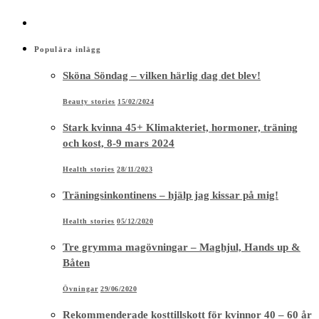
Populära inlägg
Sköna Söndag – vilken härlig dag det blev!
Beauty stories
15/02/2024
Stark kvinna 45+ Klimakteriet, hormoner, träning
och kost, 8-9 mars 2024
Health stories
28/11/2023
Träningsinkontinens – hjälp jag kissar på mig!
Health stories
05/12/2020
Tre grymma magövningar – Maghjul, Hands up &
Båten
Övningar
29/06/2020
Rekommenderade kosttillskott för kvinnor 40 – 60 år