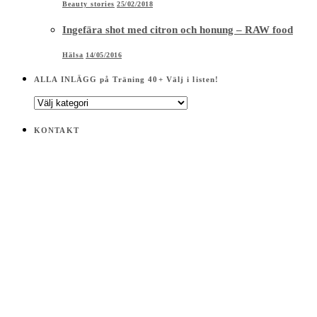
Beauty stories
25/02/2018
Ingefära shot med citron och honung – RAW food
Hälsa
14/05/2016
ALLA INLÄGG på Träning 40+ Välj i listen!
ALLA
INLÄGG
på
KONTAKT
Träning
40+
Välj
i
listen!