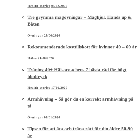
Health stories
05/12/2020
Tre grymma magövningar – Maghjul, Hands up &
Båten
Övningar
29/06/2020
Rekommenderade kosttillskott för kvinnor 40 – 60 år
Hälsa
21/06/2020
Träning 40+ Hälsocoachens 7 bästa råd för högt
blodtryck
Health stories
17/01/2020
Armhävning – Så gör du en korrekt armhävning på
tå
Övningar
08/01/2020
Tipsen för att äta och träna rätt för din ålder 50-90
år