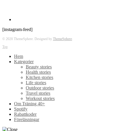
[instagram-feed]
© 2020 ThemeSphere. Designed by
ThemeSphere
.
Top
Hem
Kategorier
Beauty stories
Health stories
Kitchen stories
Life stories
Outdoor stories
Travel stories
Workout stories
Om Träning 40+
Spotify
Rabattkoder
Föreläsningar