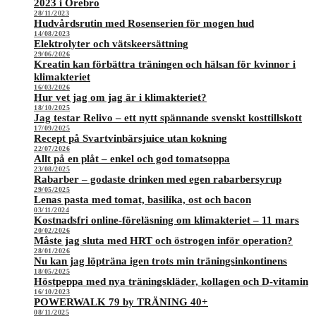
2023 i Örebro
28/11/2023
Hudvårdsrutin med Rosenserien för mogen hud
14/08/2023
Elektrolyter och vätskeersättning
29/06/2026
Kreatin kan förbättra träningen och hälsan för kvinnor i
klimakteriet
16/03/2026
Hur vet jag om jag är i klimakteriet?
18/10/2025
Jag testar Relivo – ett nytt spännande svenskt kosttillskott
17/09/2025
Recept på Svartvinbärsjuice utan kokning
22/07/2026
Allt på en plåt – enkel och god tomatsoppa
23/08/2025
Rabarber – godaste drinken med egen rabarbersyrup
29/05/2025
Lenas pasta med tomat, basilika, ost och bacon
03/11/2024
Kostnadsfri online-föreläsning om klimakteriet – 11 mars
20/02/2026
Måste jag sluta med HRT och östrogen inför operation?
28/01/2026
Nu kan jag löpträna igen trots min träningsinkontinens
18/05/2025
Höstpeppa med nya träningskläder, kollagen och D-vitamin
16/10/2023
POWERWALK 79 by TRÄNING 40+
08/11/2025