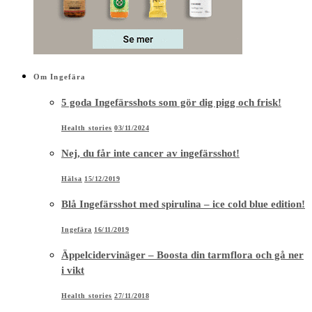
Om Ingefära
5 goda Ingefärsshots som gör dig pigg och frisk!
Health stories
03/11/2024
Nej, du får inte cancer av ingefärsshot!
Hälsa
15/12/2019
Blå Ingefärsshot med spirulina – ice cold blue edition!
Ingefära
16/11/2019
Äppelcidervinäger – Boosta din tarmflora och gå ner
i vikt
Health stories
27/11/2018