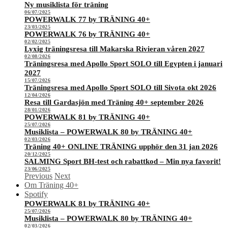
Ny musiklista för träning
06/07/2025
POWERWALK 77 by TRÄNING 40+
23/03/2025
POWERWALK 76 by TRÄNING 40+
02/02/2025
Lyxig träningsresa till Makarska Rivieran våren 2027
02/08/2026
Träningsresa med Apollo Sport SOLO till Egypten i januari
2027
15/07/2026
Träningsresa med Apollo Sport SOLO till Sivota okt 2026
12/04/2026
Resa till Gardasjön med Träning 40+ september 2026
28/01/2026
POWERWALK 81 by TRÄNING 40+
25/07/2026
Musiklista – POWERWALK 80 by TRÄNING 40+
02/03/2026
Träning 40+ ONLINE TRÄNING upphör den 31 jan 2026
20/12/2025
SALMING Sport BH-test och rabattkod – Min nya favorit!
23/06/2025
Previous
Next
Om Träning 40+
Spotify
POWERWALK 81 by TRÄNING 40+
25/07/2026
Musiklista – POWERWALK 80 by TRÄNING 40+
02/03/2026