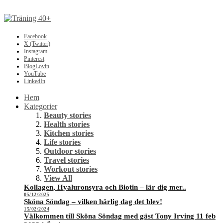
Facebook
X (Twitter)
Instagram
Pinterest
BlogLovin
YouTube
LinkedIn
Hem
Kategorier
Beauty stories
Health stories
Kitchen stories
Life stories
Outdoor stories
Travel stories
Workout stories
View All
Kollagen, Hyaluronsyra och Biotin – lär dig mer..
05/12/2025
Sköna Söndag – vilken härlig dag det blev!
15/02/2024
Välkommen till Sköna Söndag med gäst Tony Irving 11 feb