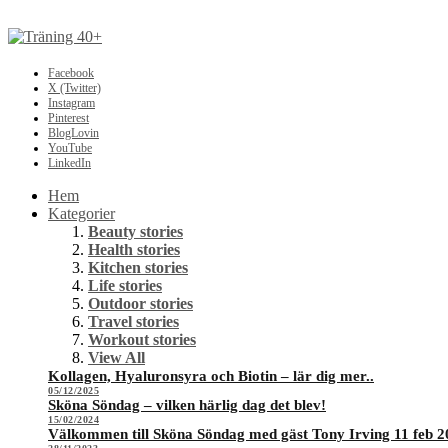
Facebook
X (Twitter)
Instagram
Pinterest
BlogLovin
YouTube
LinkedIn
Hem
Kategorier
Beauty stories
Health stories
Kitchen stories
Life stories
Outdoor stories
Travel stories
Workout stories
View All
Kollagen, Hyaluronsyra och Biotin – lär dig mer..
05/12/2025
Sköna Söndag – vilken härlig dag det blev!
15/02/2024
Välkommen till Sköna Söndag med gäst Tony Irving 11 feb 2