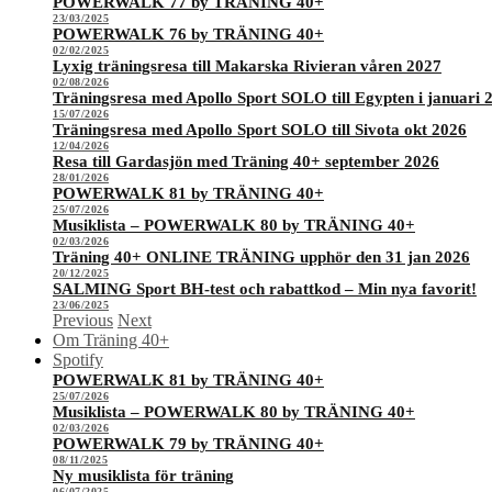
POWERWALK 77 by TRÄNING 40+
23/03/2025
POWERWALK 76 by TRÄNING 40+
02/02/2025
Lyxig träningsresa till Makarska Rivieran våren 2027
02/08/2026
Träningsresa med Apollo Sport SOLO till Egypten i januari 
15/07/2026
Träningsresa med Apollo Sport SOLO till Sivota okt 2026
12/04/2026
Resa till Gardasjön med Träning 40+ september 2026
28/01/2026
POWERWALK 81 by TRÄNING 40+
25/07/2026
Musiklista – POWERWALK 80 by TRÄNING 40+
02/03/2026
Träning 40+ ONLINE TRÄNING upphör den 31 jan 2026
20/12/2025
SALMING Sport BH-test och rabattkod – Min nya favorit!
23/06/2025
Previous
Next
Om Träning 40+
Spotify
POWERWALK 81 by TRÄNING 40+
25/07/2026
Musiklista – POWERWALK 80 by TRÄNING 40+
02/03/2026
POWERWALK 79 by TRÄNING 40+
08/11/2025
Ny musiklista för träning
06/07/2025