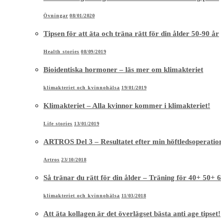
Övningar
08/01/2020
Tipsen för att äta och träna rätt för din ålder 50-90 år
Health stories
08/09/2019
Bioidentiska hormoner – läs mer om klimakteriet
klimakteriet och kvinnohälsa
19/01/2019
Klimakteriet – Alla kvinnor kommer i klimakteriet!
Life stories
13/01/2019
ARTROS Del 3 – Resultatet efter min höftledsoperatio
Artros
23/10/2018
Så tränar du rätt för din ålder – Träning för 40+ 50+ 
klimakteriet och kvinnohälsa
11/03/2018
Att äta kollagen är det överlägset bästa anti age tipset!