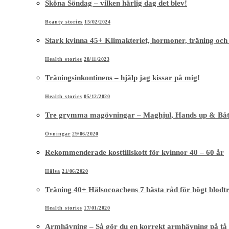
Sköna Söndag – vilken härlig dag det blev!
Beauty stories
15/02/2024
Stark kvinna 45+ Klimakteriet, hormoner, träning och
Health stories
28/11/2023
Träningsinkontinens – hjälp jag kissar på mig!
Health stories
05/12/2020
Tre grymma magövningar – Maghjul, Hands up & Bå
Övningar
29/06/2020
Rekommenderade kosttillskott för kvinnor 40 – 60 år
Hälsa
21/06/2020
Träning 40+ Hälsocoachens 7 bästa råd för högt blodt
Health stories
17/01/2020
Armhävning – Så gör du en korrekt armhävning på tå