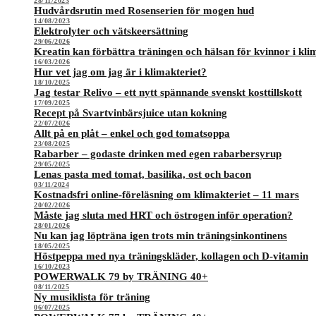
28/11/2023
Hudvårdsrutin med Rosenserien för mogen hud
14/08/2023
Elektrolyter och vätskeersättning
29/06/2026
Kreatin kan förbättra träningen och hälsan för kvinnor i kli
16/03/2026
Hur vet jag om jag är i klimakteriet?
18/10/2025
Jag testar Relivo – ett nytt spännande svenskt kosttillskott
17/09/2025
Recept på Svartvinbärsjuice utan kokning
22/07/2026
Allt på en plåt – enkel och god tomatsoppa
23/08/2025
Rabarber – godaste drinken med egen rabarbersyrup
29/05/2025
Lenas pasta med tomat, basilika, ost och bacon
03/11/2024
Kostnadsfri online-föreläsning om klimakteriet – 11 mars
20/02/2026
Måste jag sluta med HRT och östrogen inför operation?
28/01/2026
Nu kan jag löpträna igen trots min träningsinkontinens
18/05/2025
Höstpeppa med nya träningskläder, kollagen och D-vitamin
16/10/2023
POWERWALK 79 by TRÄNING 40+
08/11/2025
Ny musiklista för träning
06/07/2025