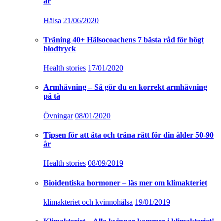
år
Hälsa
21/06/2020
Träning 40+ Hälsocoachens 7 bästa råd för högt
blodtryck
Health stories
17/01/2020
Armhävning – Så gör du en korrekt armhävning
på tå
Övningar
08/01/2020
Tipsen för att äta och träna rätt för din ålder 50-90
år
Health stories
08/09/2019
Bioidentiska hormoner – läs mer om klimakteriet
klimakteriet och kvinnohälsa
19/01/2019