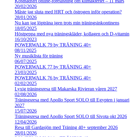
Kostnadsfri online-föreläsning om klimakteriet – 11 mars
20/02/2026
Måste jag sluta med HRT och östrogen inför operation?
28/01/2026
Nu kan jag löpträna igen trots min träningsinkontinens
18/05/2025
Höstpeppa med nya träningskläder, kollagen och D-vitamin
16/10/2023
POWERWALK 79 by TRÄNING 40+
08/11/2025
Ny musiklista för träning
06/07/2025
POWERWALK 77 by TRÄNING 40+
23/03/2025
POWERWALK 76 by TRÄNING 40+
02/02/2025
Lyxig träningsresa till Makarska Rivieran våren 2027
02/08/2026
Träningsresa med Apollo Sport SOLO till Egypten i januari
2027
15/07/2026
Träningsresa med Apollo Sport SOLO till Sivota okt 2026
12/04/2026
Resa till Gardasjön med Träning 40+ september 2026
28/01/2026