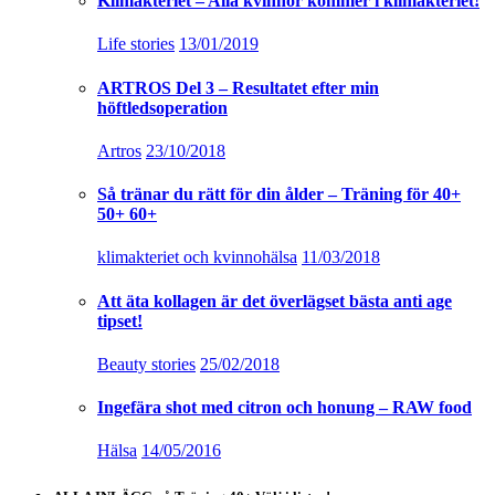
Klimakteriet – Alla kvinnor kommer i klimakteriet!
Life stories
13/01/2019
ARTROS Del 3 – Resultatet efter min
höftledsoperation
Artros
23/10/2018
Så tränar du rätt för din ålder – Träning för 40+
50+ 60+
klimakteriet och kvinnohälsa
11/03/2018
Att äta kollagen är det överlägset bästa anti age
tipset!
Beauty stories
25/02/2018
Ingefära shot med citron och honung – RAW food
Hälsa
14/05/2016