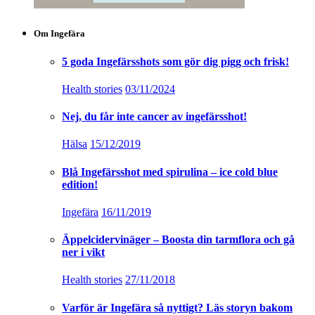
Om Ingefära
5 goda Ingefärsshots som gör dig pigg och frisk!
Health stories
03/11/2024
Nej, du får inte cancer av ingefärsshot!
Hälsa
15/12/2019
Blå Ingefärsshot med spirulina – ice cold blue
edition!
Ingefära
16/11/2019
Äppelcidervinäger – Boosta din tarmflora och gå
ner i vikt
Health stories
27/11/2018
Varför är Ingefära så nyttigt? Läs storyn bakom