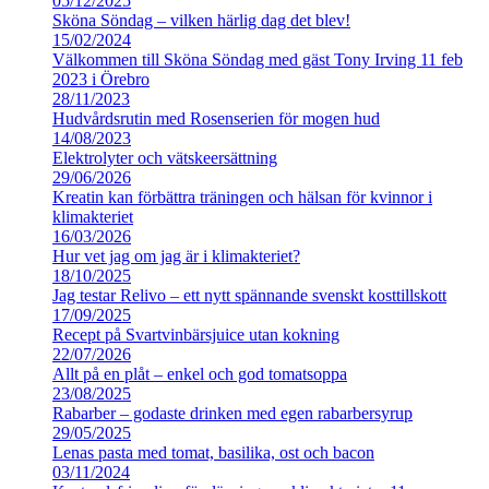
05/12/2025
Sköna Söndag – vilken härlig dag det blev!
15/02/2024
Välkommen till Sköna Söndag med gäst Tony Irving 11 feb
2023 i Örebro
28/11/2023
Hudvårdsrutin med Rosenserien för mogen hud
14/08/2023
Elektrolyter och vätskeersättning
29/06/2026
Kreatin kan förbättra träningen och hälsan för kvinnor i
klimakteriet
16/03/2026
Hur vet jag om jag är i klimakteriet?
18/10/2025
Jag testar Relivo – ett nytt spännande svenskt kosttillskott
17/09/2025
Recept på Svartvinbärsjuice utan kokning
22/07/2026
Allt på en plåt – enkel och god tomatsoppa
23/08/2025
Rabarber – godaste drinken med egen rabarbersyrup
29/05/2025
Lenas pasta med tomat, basilika, ost och bacon
03/11/2024