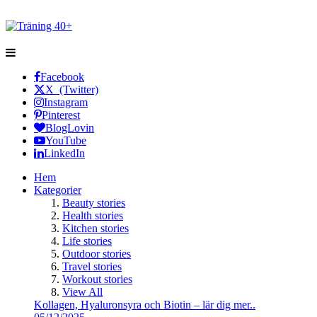
Facebook
X (Twitter)
Instagram
Pinterest
BlogLovin
YouTube
LinkedIn
Hem
Kategorier
Beauty stories
Health stories
Kitchen stories
Life stories
Outdoor stories
Travel stories
Workout stories
View All
Kollagen, Hyaluronsyra och Biotin – lär dig mer..