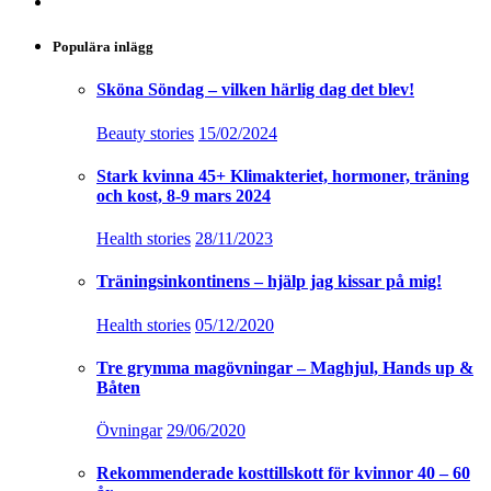
Populära inlägg
Sköna Söndag – vilken härlig dag det blev!
Beauty stories
15/02/2024
Stark kvinna 45+ Klimakteriet, hormoner, träning
och kost, 8-9 mars 2024
Health stories
28/11/2023
Träningsinkontinens – hjälp jag kissar på mig!
Health stories
05/12/2020
Tre grymma magövningar – Maghjul, Hands up &
Båten
Övningar
29/06/2020
Rekommenderade kosttillskott för kvinnor 40 – 60