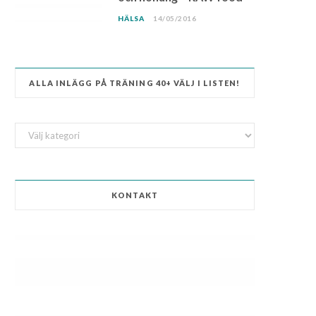
HÄLSA
14/05/2016
ALLA INLÄGG PÅ TRÄNING 40+ VÄLJ I LISTEN!
ALLA
INLÄGG
på
Träning
KONTAKT
40+
Välj
i
listen!