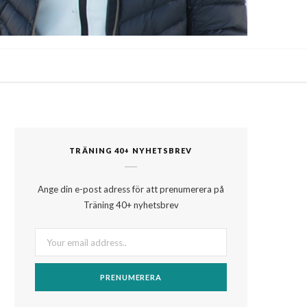
F
X
I
P
B
Y
L
a
(
n
i
l
o
i
c
T
s
n
o
u
n
TRÄNING 40+ NYHETSBREV
e
w
t
t
g
T
k
Ange din e-post adress för att prenumerera på
Träning 40+ nyhetsbrev
b
i
a
e
L
u
e
o
t
g
r
o
b
d
o
t
r
e
v
e
I