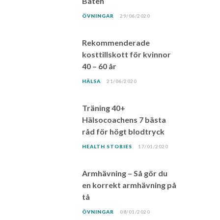
Båten
ÖVNINGAR
29/06/2020
Rekommenderade
kosttillskott för kvinnor
40 – 60 år
HÄLSA
21/06/2020
Träning 40+
Hälsocoachens 7 bästa
råd för högt blodtryck
HEALTH STORIES
17/01/2020
Armhävning – Så gör du
en korrekt armhävning på
tå
ÖVNINGAR
08/01/2020