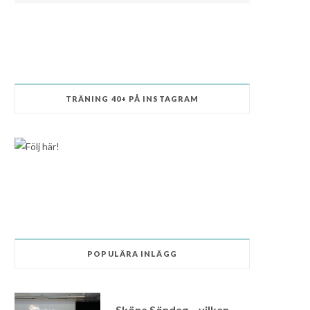
k
e
a
s
i
n
r
m
t
n
)
TRÄNING 40+ PÅ INSTAGRAM
POPULÄRA INLÄGG
Sköna Söndag – vilken