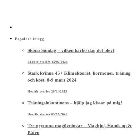
Populära inlägg
Sköna Söndag – vilken härlig dag det blev!
Beauty stories
15/02/2024
Stark kvinna 45+ Klimakteriet, hormoner, träning
och kost, 8-9 mars 2024
Health stories
28/11/2023
Träningsinkontinens – hjälp jag kissar på mig!
Health stories
05/12/2020
Tre grymma magövningar – Maghjul, Hands up &
Båten