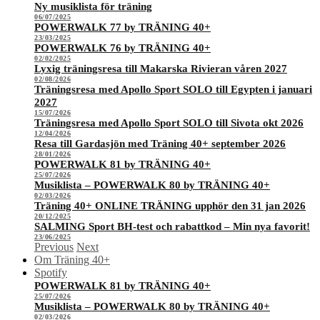
Ny musiklista för träning
06/07/2025
POWERWALK 77 by TRÄNING 40+
23/03/2025
POWERWALK 76 by TRÄNING 40+
02/02/2025
Lyxig träningsresa till Makarska Rivieran våren 2027
02/08/2026
Träningsresa med Apollo Sport SOLO till Egypten i januari
2027
15/07/2026
Träningsresa med Apollo Sport SOLO till Sivota okt 2026
12/04/2026
Resa till Gardasjön med Träning 40+ september 2026
28/01/2026
POWERWALK 81 by TRÄNING 40+
25/07/2026
Musiklista – POWERWALK 80 by TRÄNING 40+
02/03/2026
Träning 40+ ONLINE TRÄNING upphör den 31 jan 2026
20/12/2025
SALMING Sport BH-test och rabattkod – Min nya favorit!
23/06/2025
Previous
Next
Om Träning 40+
Spotify
POWERWALK 81 by TRÄNING 40+
25/07/2026
Musiklista – POWERWALK 80 by TRÄNING 40+
02/03/2026