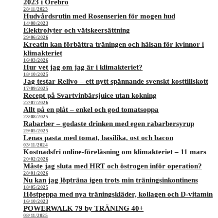
2023 i Örebro
28/11/2023
Hudvårdsrutin med Rosenserien för mogen hud
14/08/2023
Elektrolyter och vätskeersättning
29/06/2026
Kreatin kan förbättra träningen och hälsan för kvinnor i
klimakteriet
16/03/2026
Hur vet jag om jag är i klimakteriet?
18/10/2025
Jag testar Relivo – ett nytt spännande svenskt kosttillskott
17/09/2025
Recept på Svartvinbärsjuice utan kokning
22/07/2026
Allt på en plåt – enkel och god tomatsoppa
23/08/2025
Rabarber – godaste drinken med egen rabarbersyrup
29/05/2025
Lenas pasta med tomat, basilika, ost och bacon
03/11/2024
Kostnadsfri online-föreläsning om klimakteriet – 11 mars
20/02/2026
Måste jag sluta med HRT och östrogen inför operation?
28/01/2026
Nu kan jag löpträna igen trots min träningsinkontinens
18/05/2025
Höstpeppa med nya träningskläder, kollagen och D-vitamin
16/10/2023
POWERWALK 79 by TRÄNING 40+
08/11/2025