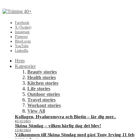
Facebook
X (Twitter)
Instagram
Pinterest
BlogLovin
YouTube
LinkedIn
Hem
Kategorier
Beauty stories
Health stories
Kitchen stories
Life stories
Outdoor stories
Travel stories
Workout stories
View All
Kollagen, Hyaluronsyra och Biotin – lär dig mer..
05/12/2025
Sköna Söndag – vilken härlig dag det blev!
15/02/2024
Välkommen till Sköna Söndag med gäst Tony Irving 11 feb