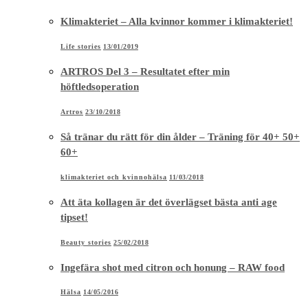
Klimakteriet – Alla kvinnor kommer i klimakteriet!
Life stories
13/01/2019
ARTROS Del 3 – Resultatet efter min
höftledsoperation
Artros
23/10/2018
Så tränar du rätt för din ålder – Träning för 40+ 50+
60+
klimakteriet och kvinnohälsa
11/03/2018
Att äta kollagen är det överlägset bästa anti age
tipset!
Beauty stories
25/02/2018
Ingefära shot med citron och honung – RAW food
Hälsa
14/05/2016