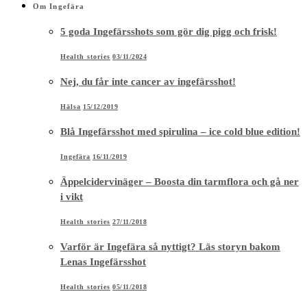
Om Ingefära
5 goda Ingefärsshots som gör dig pigg och frisk!
Health stories
03/11/2024
Nej, du får inte cancer av ingefärsshot!
Hälsa
15/12/2019
Blå Ingefärsshot med spirulina – ice cold blue edition!
Ingefära
16/11/2019
Äppelcidervinäger – Boosta din tarmflora och gå ner
i vikt
Health stories
27/11/2018
Varför är Ingefära så nyttigt? Läs storyn bakom
Lenas Ingefärsshot
Health stories
05/11/2018