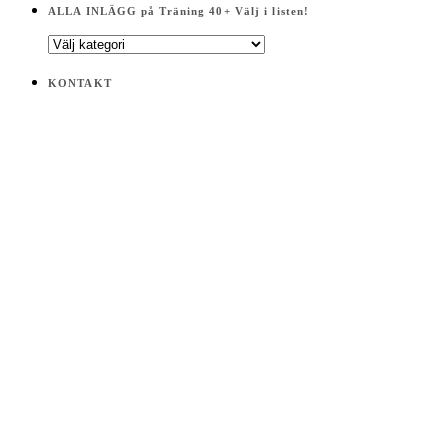
ALLA INLÄGG på Träning 40+ Välj i listen!
ALLA
INLÄGG
på
KONTAKT
Träning
40+
Välj
i
listen!