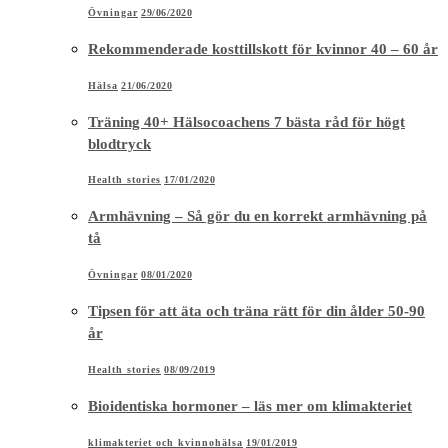
Övningar
29/06/2020
Rekommenderade kosttillskott för kvinnor 40 – 60 år
Hälsa
21/06/2020
Träning 40+ Hälsocoachens 7 bästa råd för högt
blodtryck
Health stories
17/01/2020
Armhävning – Så gör du en korrekt armhävning på
tå
Övningar
08/01/2020
Tipsen för att äta och träna rätt för din ålder 50-90
år
Health stories
08/09/2019
Bioidentiska hormoner – läs mer om klimakteriet
klimakteriet och kvinnohälsa
19/01/2019