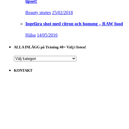
tipset!
Beauty stories
25/02/2018
Ingefära shot med citron och honung – RAW food
Hälsa
14/05/2016
ALLA INLÄGG på Träning 40+ Välj i listen!
ALLA
INLÄGG
på
KONTAKT
Träning
40+
Välj
i
listen!