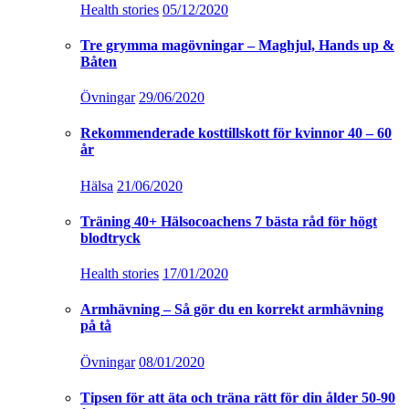
Health stories
05/12/2020
Tre grymma magövningar – Maghjul, Hands up &
Båten
Övningar
29/06/2020
Rekommenderade kosttillskott för kvinnor 40 – 60
år
Hälsa
21/06/2020
Träning 40+ Hälsocoachens 7 bästa råd för högt
blodtryck
Health stories
17/01/2020
Armhävning – Så gör du en korrekt armhävning
på tå
Övningar
08/01/2020
Tipsen för att äta och träna rätt för din ålder 50-90