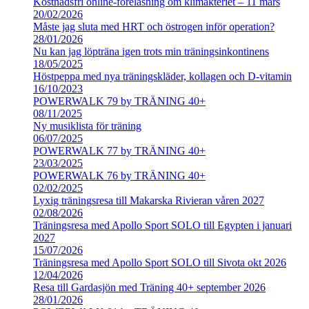
Kostnadsfri online-föreläsning om klimakteriet – 11 mars
20/02/2026
Måste jag sluta med HRT och östrogen inför operation?
28/01/2026
Nu kan jag löpträna igen trots min träningsinkontinens
18/05/2025
Höstpeppa med nya träningskläder, kollagen och D-vitamin
16/10/2023
POWERWALK 79 by TRÄNING 40+
08/11/2025
Ny musiklista för träning
06/07/2025
POWERWALK 77 by TRÄNING 40+
23/03/2025
POWERWALK 76 by TRÄNING 40+
02/02/2025
Lyxig träningsresa till Makarska Rivieran våren 2027
02/08/2026
Träningsresa med Apollo Sport SOLO till Egypten i januari
2027
15/07/2026
Träningsresa med Apollo Sport SOLO till Sivota okt 2026
12/04/2026
Resa till Gardasjön med Träning 40+ september 2026
28/01/2026