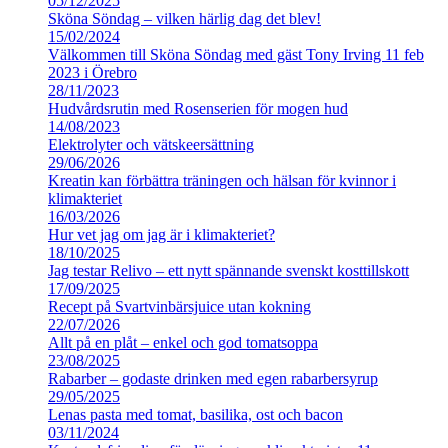
05/12/2025
Sköna Söndag – vilken härlig dag det blev!
15/02/2024
Välkommen till Sköna Söndag med gäst Tony Irving 11 feb
2023 i Örebro
28/11/2023
Hudvårdsrutin med Rosenserien för mogen hud
14/08/2023
Elektrolyter och vätskeersättning
29/06/2026
Kreatin kan förbättra träningen och hälsan för kvinnor i
klimakteriet
16/03/2026
Hur vet jag om jag är i klimakteriet?
18/10/2025
Jag testar Relivo – ett nytt spännande svenskt kosttillskott
17/09/2025
Recept på Svartvinbärsjuice utan kokning
22/07/2026
Allt på en plåt – enkel och god tomatsoppa
23/08/2025
Rabarber – godaste drinken med egen rabarbersyrup
29/05/2025
Lenas pasta med tomat, basilika, ost och bacon
03/11/2024