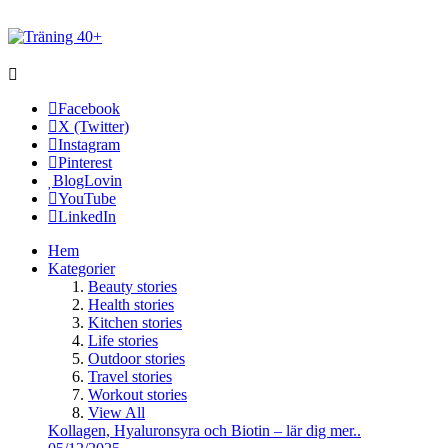
Facebook
X (Twitter)
Instagram
Pinterest
BlogLovin
YouTube
LinkedIn
Hem
Kategorier
Beauty stories
Health stories
Kitchen stories
Life stories
Outdoor stories
Travel stories
Workout stories
View All
Kollagen, Hyaluronsyra och Biotin – lär dig mer..