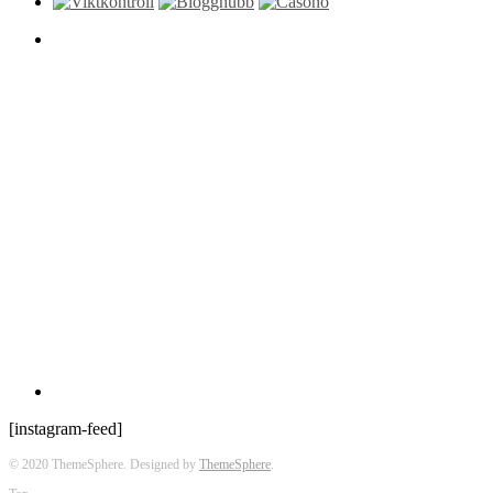
[instagram-feed]
© 2020 ThemeSphere. Designed by
ThemeSphere
.
Top
Hem
Kategorier
Beauty stories
Health stories
Kitchen stories
Life stories
Outdoor stories