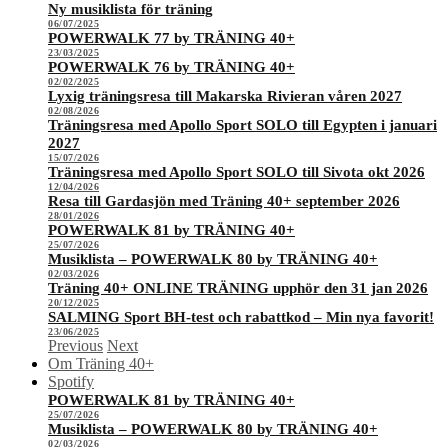
Ny musiklista för träning
06/07/2025
POWERWALK 77 by TRÄNING 40+
23/03/2025
POWERWALK 76 by TRÄNING 40+
02/02/2025
Lyxig träningsresa till Makarska Rivieran våren 2027
02/08/2026
Träningsresa med Apollo Sport SOLO till Egypten i januari
2027
15/07/2026
Träningsresa med Apollo Sport SOLO till Sivota okt 2026
12/04/2026
Resa till Gardasjön med Träning 40+ september 2026
28/01/2026
POWERWALK 81 by TRÄNING 40+
25/07/2026
Musiklista – POWERWALK 80 by TRÄNING 40+
02/03/2026
Träning 40+ ONLINE TRÄNING upphör den 31 jan 2026
20/12/2025
SALMING Sport BH-test och rabattkod – Min nya favorit!
23/06/2025
Previous
Next
Om Träning 40+
Spotify
POWERWALK 81 by TRÄNING 40+
25/07/2026
Musiklista – POWERWALK 80 by TRÄNING 40+
02/03/2026