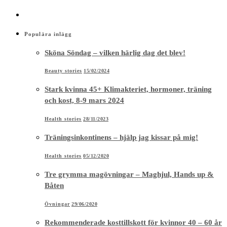
Stark kvinna 45+ Klimakteriet, hormoner, träning
och kost, 8-9 mars 2024
Health stories
28/11/2023
Träningsinkontinens – hjälp jag kissar på mig!
Health stories
05/12/2020
Tre grymma magövningar – Maghjul, Hands up &
Båten
Övningar
29/06/2020
Rekommenderade kosttillskott för kvinnor 40 – 60 år
Hälsa
21/06/2020
Träning 40+ Hälsocoachens 7 bästa råd för högt
blodtryck
Health stories
17/01/2020