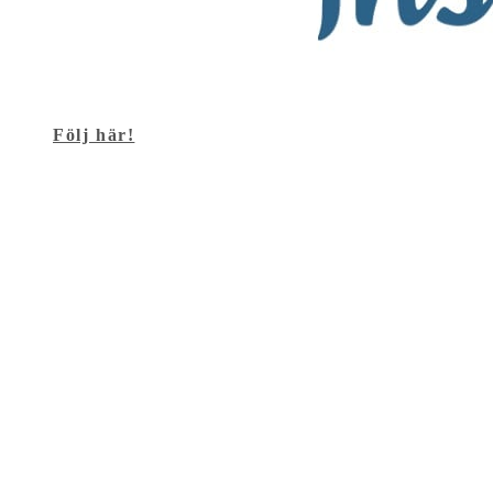
Följ här!
Populära inlägg
Sköna Söndag – vilken härlig dag det blev!
Beauty stories
15/02/2024