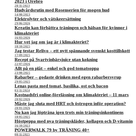
2023 i Örebro
28/11/2023
Hudvårdsrutin med Rosenserien för mogen hud
14/08/2023
Elektrolyter och vätskeersättning
29/06/2026
Kreatin kan förbättra träningen och hälsan för kvinnor i
klimakteriet
16/03/2026
Hur vet jag om jag är i klimakteriet?
18/10/2025
Jag testar Relivo – ett nytt spännande svenskt kosttillskott
17/09/2025
Recept på Svartvinbärsjuice utan kokning
22/07/2026
Allt på en plåt – enkel och god tomatsoppa
23/08/2025
Rabarber – godaste drinken med egen rabarbersyrup
29/05/2025
Lenas pasta med tomat, basilika, ost och bacon
03/11/2024
Kostnadsfri online-föreläsning om klimakteriet – 11 mars
20/02/2026
Måste jag sluta med HRT och östrogen inför operation?
28/01/2026
Nu kan jag löpträna igen trots min träningsinkontinens
18/05/2025
Höstpeppa med nya träningskläder, kollagen och D-vitamin
16/10/2023
POWERWALK 79 by TRÄNING 40+
08/11/2025