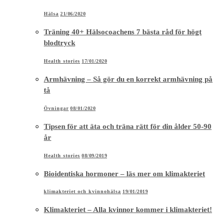
Armhävning – Så gör du en korrekt armhävning på
tå
Övningar
08/01/2020
Tipsen för att äta och träna rätt för din ålder 50-90
år
Health stories
08/09/2019
Bioidentiska hormoner – läs mer om klimakteriet
klimakteriet och kvinnohälsa
19/01/2019
Klimakteriet – Alla kvinnor kommer i klimakteriet!
Life stories
13/01/2019
ARTROS Del 3 – Resultatet efter min
höftledsoperation
Artros
23/10/2018
Så tränar du rätt för din ålder – Träning för 40+ 50+