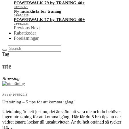
POWERWALK 79 by TRÄNING 40+
08/11/2025
Ny musiklista för träning
06/07/2025
POWERWALK 77 by TRÄNING 40+
23/03/2025
Previous
Next
Rabattkoder
Föreläsningar
Tag
ute
Browsing
Appar
26/05/2016
Uteträning – 5 tips för att komma igång!
Uteträning är hett just nu, det är skönt att vara ute och du behöver
ingen utrustning för att komma igång. Här får du 5 bra tips nu när
vädret (snart) lockar till uteaktiviteter. Är du helt otränad så tycker
jag…