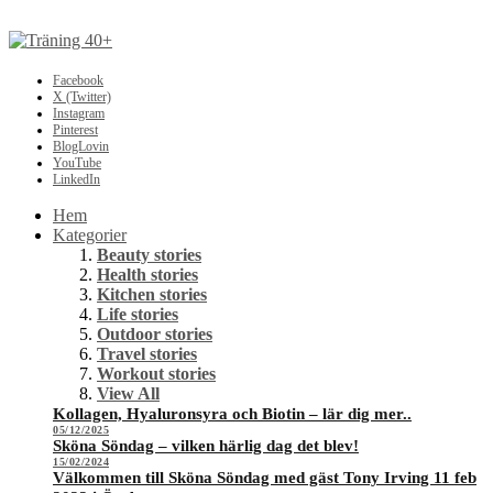
Facebook
X (Twitter)
Instagram
Pinterest
BlogLovin
YouTube
LinkedIn
Hem
Kategorier
Beauty stories
Health stories
Kitchen stories
Life stories
Outdoor stories
Travel stories
Workout stories
View All
Kollagen, Hyaluronsyra och Biotin – lär dig mer..
05/12/2025
Sköna Söndag – vilken härlig dag det blev!
15/02/2024
Välkommen till Sköna Söndag med gäst Tony Irving 11 feb