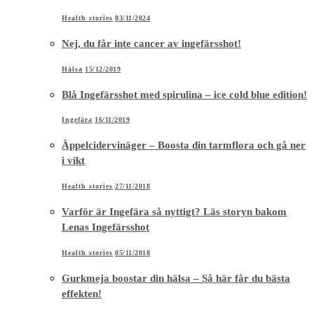
Ingefära
16/11/2019
Äppelcidervinäger – Boosta din tarmflora och gå ner
i vikt
Health stories
27/11/2018
Varför är Ingefära så nyttigt? Läs storyn bakom
Lenas Ingefärsshot
Health stories
05/11/2018
Gurkmeja boostar din hälsa – Så här får du bästa
effekten!
Health stories
23/09/2018
Kost & Hälsa
Overnight Oats med hallon, mandel och kakao
Kitchen stories
31/08/2019
Kombucha boostar immunförsvar och