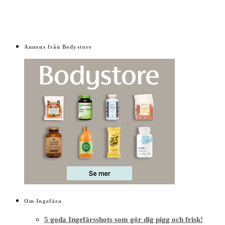
Om Ingefära
5 goda Ingefärsshots som gör dig pigg och frisk!
Health stories
03/11/2024
Nej, du får inte cancer av ingefärsshot!
Hälsa
15/12/2019
Blå Ingefärsshot med spirulina – ice cold blue edition!