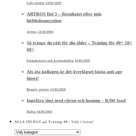
60+
klimakteriet och kvinnohälsa
11/03/2018
Att äta kollagen är det överlägset bästa anti age
tipset!
Beauty stories
25/02/2018
Ingefära shot med citron och honung – RAW food
Hälsa
14/05/2016
ALLA INLÄGG på Träning 40+ Välj i listen!
ALLA
INLÄGG
på
KONTAKT
Träning
40+
Välj
i
listen!