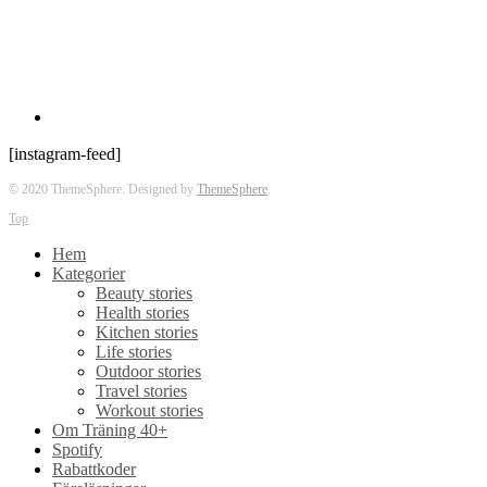
[instagram-feed]
© 2020 ThemeSphere. Designed by
ThemeSphere
.
Top
Hem
Kategorier
Beauty stories
Health stories
Kitchen stories
Life stories
Outdoor stories
Travel stories
Workout stories
Om Träning 40+
Spotify
Rabattkoder