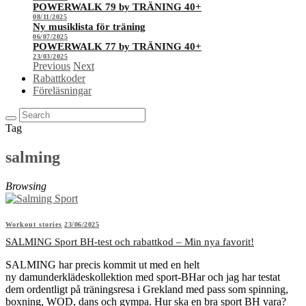
POWERWALK 79 by TRÄNING 40+
08/11/2025
Ny musiklista för träning
06/07/2025
POWERWALK 77 by TRÄNING 40+
23/03/2025
Previous
Next
Rabattkoder
Föreläsningar
Tag
salming
Browsing
Workout stories
23/06/2025
SALMING Sport BH-test och rabattkod – Min nya favorit!
SALMING har precis kommit ut med en helt
ny damunderklädeskollektion med sport-BHar och jag har testat
dem ordentligt på träningsresa i Grekland med pass som spinning,
boxning, WOD, dans och gympa. Hur ska en bra sport BH vara?