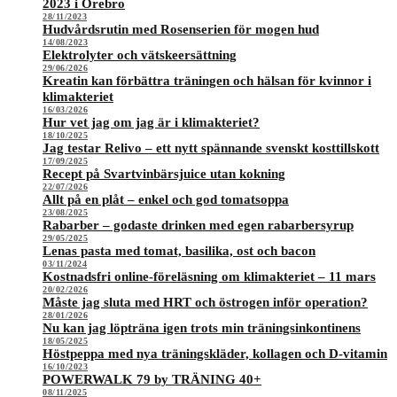
2023 i Örebro
28/11/2023
Hudvårdsrutin med Rosenserien för mogen hud
14/08/2023
Elektrolyter och vätskeersättning
29/06/2026
Kreatin kan förbättra träningen och hälsan för kvinnor i
klimakteriet
16/03/2026
Hur vet jag om jag är i klimakteriet?
18/10/2025
Jag testar Relivo – ett nytt spännande svenskt kosttillskott
17/09/2025
Recept på Svartvinbärsjuice utan kokning
22/07/2026
Allt på en plåt – enkel och god tomatsoppa
23/08/2025
Rabarber – godaste drinken med egen rabarbersyrup
29/05/2025
Lenas pasta med tomat, basilika, ost och bacon
03/11/2024
Kostnadsfri online-föreläsning om klimakteriet – 11 mars
20/02/2026
Måste jag sluta med HRT och östrogen inför operation?
28/01/2026
Nu kan jag löpträna igen trots min träningsinkontinens
18/05/2025
Höstpeppa med nya träningskläder, kollagen och D-vitamin
16/10/2023
POWERWALK 79 by TRÄNING 40+
08/11/2025