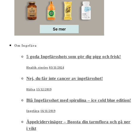
Om Ingefära
5 goda Ingefärsshots som gör dig pigg och frisk!
Health stories
03/11/2024
Nej, du får inte cancer av ingefärsshot!
Hälsa
15/12/2019
Blå Ingefärsshot med spirulina – ice cold blue edition!
Ingefära
16/11/2019
Äppelcidervinäger – Boosta din tarmflora och gå ner
i vikt