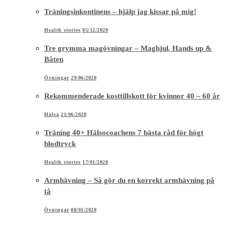
Träningsinkontinens – hjälp jag kissar på mig!
Health stories
05/12/2020
Tre grymma magövningar – Maghjul, Hands up &
Båten
Övningar
29/06/2020
Rekommenderade kosttillskott för kvinnor 40 – 60 år
Hälsa
21/06/2020
Träning 40+ Hälsocoachens 7 bästa råd för högt
blodtryck
Health stories
17/01/2020
Armhävning – Så gör du en korrekt armhävning på
tå
Övningar
08/01/2020