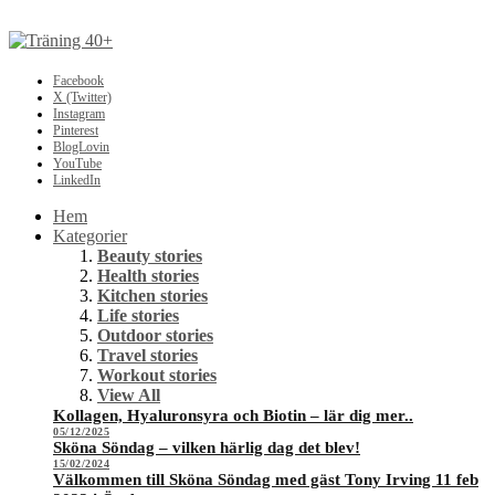
Facebook
X (Twitter)
Instagram
Pinterest
BlogLovin
YouTube
LinkedIn
Hem
Kategorier
Beauty stories
Health stories
Kitchen stories
Life stories
Outdoor stories
Travel stories
Workout stories
View All
Kollagen, Hyaluronsyra och Biotin – lär dig mer..
05/12/2025
Sköna Söndag – vilken härlig dag det blev!
15/02/2024
Välkommen till Sköna Söndag med gäst Tony Irving 11 feb