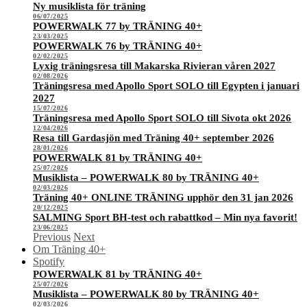
Ny musiklista för träning
06/07/2025
POWERWALK 77 by TRÄNING 40+
23/03/2025
POWERWALK 76 by TRÄNING 40+
02/02/2025
Lyxig träningsresa till Makarska Rivieran våren 2027
02/08/2026
Träningsresa med Apollo Sport SOLO till Egypten i januari
2027
15/07/2026
Träningsresa med Apollo Sport SOLO till Sivota okt 2026
12/04/2026
Resa till Gardasjön med Träning 40+ september 2026
28/01/2026
POWERWALK 81 by TRÄNING 40+
25/07/2026
Musiklista – POWERWALK 80 by TRÄNING 40+
02/03/2026
Träning 40+ ONLINE TRÄNING upphör den 31 jan 2026
20/12/2025
SALMING Sport BH-test och rabattkod – Min nya favorit!
23/06/2025
Previous
Next
Om Träning 40+
Spotify
POWERWALK 81 by TRÄNING 40+
25/07/2026
Musiklista – POWERWALK 80 by TRÄNING 40+
02/03/2026