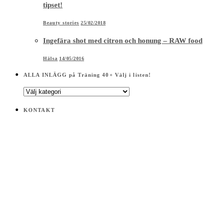
tipset!
Beauty stories
25/02/2018
Ingefära shot med citron och honung – RAW food
Hälsa
14/05/2016
ALLA INLÄGG på Träning 40+ Välj i listen!
ALLA
INLÄGG
på
KONTAKT
Träning
40+
Välj
i
listen!