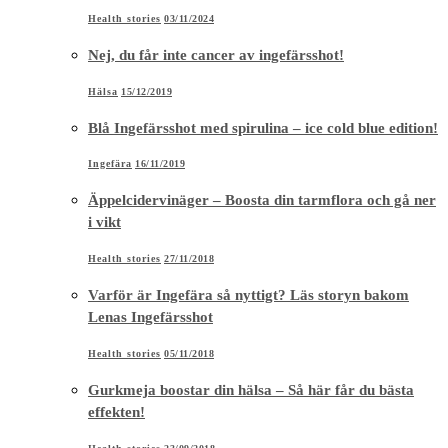
Health stories
03/11/2024
Nej, du får inte cancer av ingefärsshot!
Hälsa
15/12/2019
Blå Ingefärsshot med spirulina – ice cold blue edition!
Ingefära
16/11/2019
Äppelcidervinäger – Boosta din tarmflora och gå ner
i vikt
Health stories
27/11/2018
Varför är Ingefära så nyttigt? Läs storyn bakom
Lenas Ingefärsshot
Health stories
05/11/2018
Gurkmeja boostar din hälsa – Så här får du bästa
effekten!