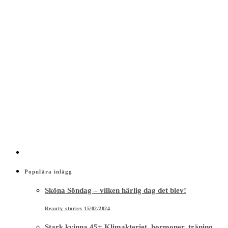
Populära inlägg
Sköna Söndag – vilken härlig dag det blev!
Beauty stories
15/02/2024
Stark kvinna 45+ Klimakteriet, hormoner, träning