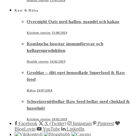
Health stories
23/09/2018
Kost & Hälsa
Overnight Oats med hallon, mandel och kakao
Kitchen stories
31/08/2019
Kombucha boostar immunförsvar och
kollagenproduktion
Health stories
16/02/2019
Groddar – ditt eget hemodlade Superfood & Raw
food
Hälsa
26/07/2018
Schweizernötbollar Raw food bollar med choklad &
hasselnöt
Kitchen stories
18/02/2018
Facebook
X (Twitter)
Instagram
Pinterest
BlogLovin
YouTube
LinkedIn