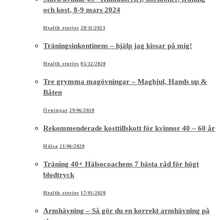
och kost, 8-9 mars 2024
Health stories
28/11/2023
Träningsinkontinens – hjälp jag kissar på mig!
Health stories
05/12/2020
Tre grymma magövningar – Maghjul, Hands up &
Båten
Övningar
29/06/2020
Rekommenderade kosttillskott för kvinnor 40 – 60 år
Hälsa
21/06/2020
Träning 40+ Hälsocoachens 7 bästa råd för högt
blodtryck
Health stories
17/01/2020
Armhävning – Så gör du en korrekt armhävning på