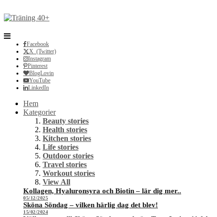
Facebook
X (Twitter)
Instagram
Pinterest
BlogLovin
YouTube
LinkedIn
Hem
Kategorier
Beauty stories
Health stories
Kitchen stories
Life stories
Outdoor stories
Travel stories
Workout stories
View All
Kollagen, Hyaluronsyra och Biotin – lär dig mer..
05/12/2025
Sköna Söndag – vilken härlig dag det blev!
15/02/2024