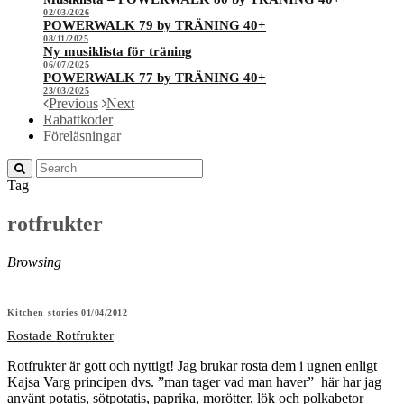
02/03/2026
POWERWALK 79 by TRÄNING 40+
08/11/2025
Ny musiklista för träning
06/07/2025
POWERWALK 77 by TRÄNING 40+
23/03/2025
Previous
Next
Rabattkoder
Föreläsningar
Tag
rotfrukter
Browsing
Kitchen stories
01/04/2012
Rostade Rotfrukter
Rotfrukter är gott och nyttigt! Jag brukar rosta dem i ugnen enligt
Kajsa Varg principen dvs. ”man tager vad man haver” här har jag
använt potatis, sötpotatis, paprika, morötter, lök och polkabetor