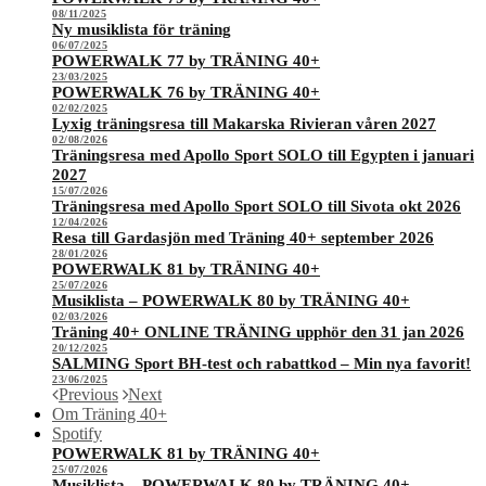
08/11/2025
Ny musiklista för träning
06/07/2025
POWERWALK 77 by TRÄNING 40+
23/03/2025
POWERWALK 76 by TRÄNING 40+
02/02/2025
Lyxig träningsresa till Makarska Rivieran våren 2027
02/08/2026
Träningsresa med Apollo Sport SOLO till Egypten i januari
2027
15/07/2026
Träningsresa med Apollo Sport SOLO till Sivota okt 2026
12/04/2026
Resa till Gardasjön med Träning 40+ september 2026
28/01/2026
POWERWALK 81 by TRÄNING 40+
25/07/2026
Musiklista – POWERWALK 80 by TRÄNING 40+
02/03/2026
Träning 40+ ONLINE TRÄNING upphör den 31 jan 2026
20/12/2025
SALMING Sport BH-test och rabattkod – Min nya favorit!
23/06/2025
Previous
Next
Om Träning 40+
Spotify
POWERWALK 81 by TRÄNING 40+
25/07/2026
Musiklista – POWERWALK 80 by TRÄNING 40+