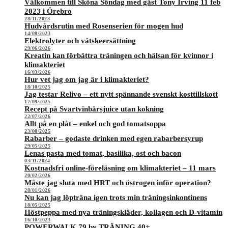
Välkommen till Sköna Söndag med gäst Tony Irving 11 feb
2023 i Örebro
28/11/2023
Hudvårdsrutin med Rosenserien för mogen hud
14/08/2023
Elektrolyter och vätskeersättning
29/06/2026
Kreatin kan förbättra träningen och hälsan för kvinnor i
klimakteriet
16/03/2026
Hur vet jag om jag är i klimakteriet?
18/10/2025
Jag testar Relivo – ett nytt spännande svenskt kosttillskott
17/09/2025
Recept på Svartvinbärsjuice utan kokning
22/07/2026
Allt på en plåt – enkel och god tomatsoppa
23/08/2025
Rabarber – godaste drinken med egen rabarbersyrup
29/05/2025
Lenas pasta med tomat, basilika, ost och bacon
03/11/2024
Kostnadsfri online-föreläsning om klimakteriet – 11 mars
20/02/2026
Måste jag sluta med HRT och östrogen inför operation?
28/01/2026
Nu kan jag löpträna igen trots min träningsinkontinens
18/05/2025
Höstpeppa med nya träningskläder, kollagen och D-vitamin
16/10/2023
POWERWALK 79 by TRÄNING 40+