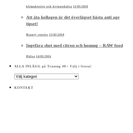
klimakteriet och kvinnohälsa
11/03/2018
Att äta kollagen är det överlägset bästa anti age
tipset!
Beauty stories
25/02/2018
Ingefära shot med citron och honung – RAW food
Hälsa
14/05/2016
ALLA INLÄGG på Träning 40+ Välj i listen!
ALLA
INLÄGG
på
KONTAKT
Träning
40+
Välj
i
listen!