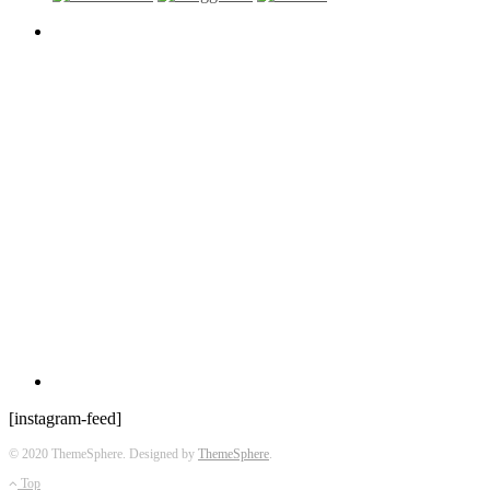
[instagram-feed]
© 2020 ThemeSphere. Designed by
ThemeSphere
.
Top