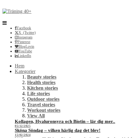
Facebook
X (Twitter)
Instagram
Pinterest
BlogLovin
YouTube
LinkedIn
Hem
Kategorier
Beauty stories
Health stories
Kitchen stories
Life stories
Outdoor stories
Travel stories
Workout stories
View All
Kollagen, Hyaluronsyra och Biotin – lär dig mer..
05/12/2025
Sköna Söndag – vilken härlig dag det blev!
15/02/2024