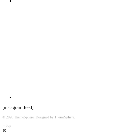
[instagram-feed]
© 2020 ThemeSphere. Designed by
ThemeSphere
.
Top