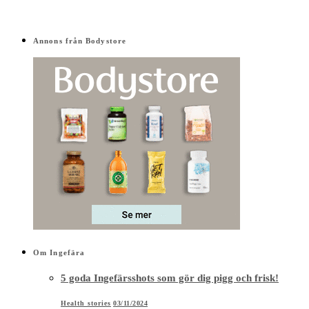
Annons från Bodystore
Om Ingefära
5 goda Ingefärsshots som gör dig pigg och frisk!
Health stories
03/11/2024