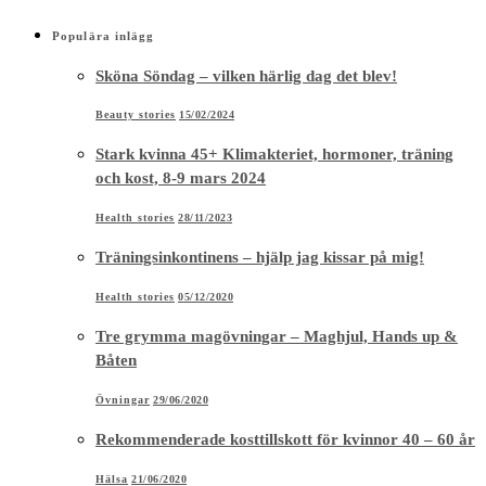
Populära inlägg
Sköna Söndag – vilken härlig dag det blev!
Beauty stories
15/02/2024
Stark kvinna 45+ Klimakteriet, hormoner, träning
och kost, 8-9 mars 2024
Health stories
28/11/2023
Träningsinkontinens – hjälp jag kissar på mig!
Health stories
05/12/2020
Tre grymma magövningar – Maghjul, Hands up &
Båten
Övningar
29/06/2020
Rekommenderade kosttillskott för kvinnor 40 – 60 år
Hälsa
21/06/2020