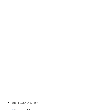
Träning
40+
Välj
i
listen!
Om TRÄNING 40+