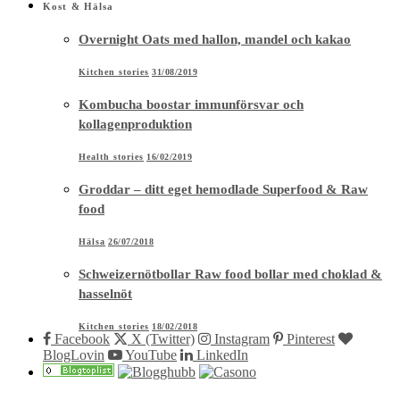
Kost & Hälsa
Overnight Oats med hallon, mandel och kakao
Kitchen stories
31/08/2019
Kombucha boostar immunförsvar och
kollagenproduktion
Health stories
16/02/2019
Groddar – ditt eget hemodlade Superfood & Raw
food
Hälsa
26/07/2018
Schweizernötbollar Raw food bollar med choklad &
hasselnöt
Kitchen stories
18/02/2018
Facebook
X (Twitter)
Instagram
Pinterest
BlogLovin
YouTube
LinkedIn