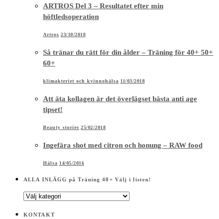
ARTROS Del 3 – Resultatet efter min
höftledsoperation
Artros
23/10/2018
Så tränar du rätt för din ålder – Träning för 40+ 50+
60+
klimakteriet och kvinnohälsa
11/03/2018
Att äta kollagen är det överlägset bästa anti age
tipset!
Beauty stories
25/02/2018
Ingefära shot med citron och honung – RAW food
Hälsa
14/05/2016
ALLA INLÄGG på Träning 40+ Välj i listen!
ALLA
INLÄGG
på
KONTAKT