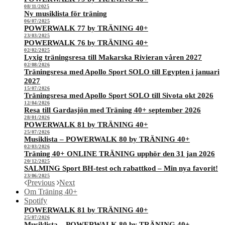
08/11/2025
Ny musiklista för träning
06/07/2025
POWERWALK 77 by TRÄNING 40+
23/03/2025
POWERWALK 76 by TRÄNING 40+
02/02/2025
Lyxig träningsresa till Makarska Rivieran våren 2027
02/08/2026
Träningsresa med Apollo Sport SOLO till Egypten i januari
2027
15/07/2026
Träningsresa med Apollo Sport SOLO till Sivota okt 2026
12/04/2026
Resa till Gardasjön med Träning 40+ september 2026
28/01/2026
POWERWALK 81 by TRÄNING 40+
25/07/2026
Musiklista – POWERWALK 80 by TRÄNING 40+
02/03/2026
Träning 40+ ONLINE TRÄNING upphör den 31 jan 2026
20/12/2025
SALMING Sport BH-test och rabattkod – Min nya favorit!
23/06/2025
Previous
Next
Om Träning 40+
Spotify
POWERWALK 81 by TRÄNING 40+
25/07/2026
Musiklista – POWERWALK 80 by TRÄNING 40+