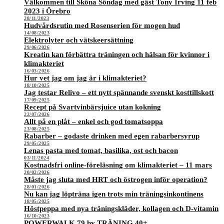
Välkommen till Sköna Söndag med gäst Tony Irving 11 feb
2023 i Örebro
28/11/2023
Hudvårdsrutin med Rosenserien för mogen hud
14/08/2023
Elektrolyter och vätskeersättning
29/06/2026
Kreatin kan förbättra träningen och hälsan för kvinnor i
klimakteriet
16/03/2026
Hur vet jag om jag är i klimakteriet?
18/10/2025
Jag testar Relivo – ett nytt spännande svenskt kosttillskott
17/09/2025
Recept på Svartvinbärsjuice utan kokning
22/07/2026
Allt på en plåt – enkel och god tomatsoppa
23/08/2025
Rabarber – godaste drinken med egen rabarbersyrup
29/05/2025
Lenas pasta med tomat, basilika, ost och bacon
03/11/2024
Kostnadsfri online-föreläsning om klimakteriet – 11 mars
20/02/2026
Måste jag sluta med HRT och östrogen inför operation?
28/01/2026
Nu kan jag löpträna igen trots min träningsinkontinens
18/05/2025
Höstpeppa med nya träningskläder, kollagen och D-vitamin
16/10/2023
POWERWALK 79 by TRÄNING 40+