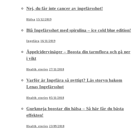
Nej, du får inte cancer av ingefärsshot!
Hälsa
15/12/2019
Blå Ingefärsshot med spirulina – ice cold blue edition!
Ingefära
16/11/2019
Äppelcidervinäger – Boosta din tarmflora och gå ner
i vikt
Health stories
27/11/2018
Varför är Ingefära så nyttigt? Läs storyn bakom
Lenas Ingefärsshot
Health stories
05/11/2018
Gurkmeja boostar din hälsa – Så här får du bästa
effekten!
Health stories
23/09/2018