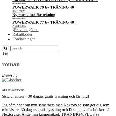
02/03/2026
POWERWALK 79 by TRÄNING 40+
08/11/2025
Ny musiklista för träning
06/07/2025
POWERWALK 77 by TRÄNING 40+
23/03/2025
Previous
Next
Rabattkoder
Föreläsningar
Tag
roman
Browsing
Appar
29/08/2016
Sista chansen – 30 dagars gratis lyssning och läsning!
Jag påminner om mitt samarbete med Nextory.se som ger dig som
min läsare, 30 dagars gratis lyssning och läsning av alla böcker på
Nextory.se. Ange min kampanjkod: TRANING40PLUS så