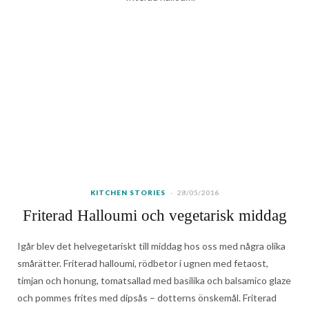
o
t
g
r
o
b
d
o
t
r
e
v
e
I
k
e
a
s
i
n
r
m
t
n
)
KITCHEN STORIES
28/05/2016
Friterad Halloumi och vegetarisk middag
Igår blev det helvegetariskt till middag hos oss med några olika
smårätter. Friterad halloumi, rödbetor i ugnen med fetaost,
timjan och honung, tomatsallad med basilika och balsamico glaze
och pommes frites med dipsås – dotterns önskemål. Friterad