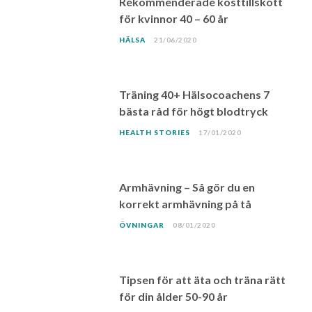
Rekommenderade kosttillskott
för kvinnor 40 – 60 år
HÄLSA
21/06/2020
Träning 40+ Hälsocoachens 7
bästa råd för högt blodtryck
HEALTH STORIES
17/01/2020
Armhävning – Så gör du en
korrekt armhävning på tå
ÖVNINGAR
08/01/2020
Tipsen för att äta och träna rätt
för din ålder 50-90 år