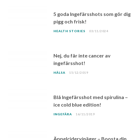
5 goda Ingefärsshots som gör dig
pigg och frisk!
HEALTH STORIES
03/11/2024
Nej, du får inte cancer av
ingefärsshot!
HÄLSA
15/12/2019
Blå Ingefärsshot med spirulina –
ice cold blue edition!
INGEFÄRA
16/11/2019
Äppelcidervinäger – Boosta din