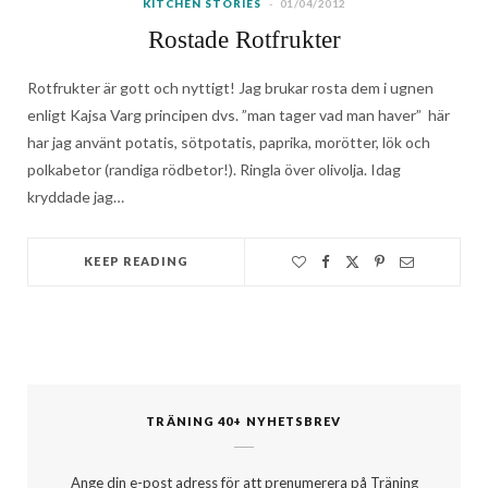
KITCHEN STORIES
01/04/2012
Rostade Rotfrukter
Rotfrukter är gott och nyttigt! Jag brukar rosta dem i ugnen
enligt Kajsa Varg principen dvs. ”man tager vad man haver” här
har jag använt potatis, sötpotatis, paprika, morötter, lök och
polkabetor (randiga rödbetor!). Ringla över olivolja. Idag
kryddade jag…
KEEP READING
TRÄNING 40+ NYHETSBREV
Ange din e-post adress för att prenumerera på Träning